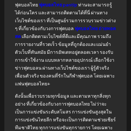
ฟุตบอลไทย
ฟุตบอลไทย pantip
ท่านจะสามารถรู้
ได้ก่อนใคร และสามารถติดตามได้ที่นี่ ผ่านทาง
เว็บไซต์ของเรา ที่เป็นศูนย์รวมการรวบรวมข่าวต่าง
ๆ ที่เกี่ยวข้องกับวงการฟุตบอล
ฟุตบอลไทย ถ่ายทอด
สด
เลือกติดตามเว็บไซต์ที่ดีและมีคุณภาพ รวมถึง
การรายงานที่รวดเร็ว ข้อมูลที่ถูกต้องและแม่นยำ
ตัวเว็บที่ทันสมัย มีการอัพเดทอยู่ตลอดเวลา รองรับ
การเข้าใช้งาน แบบหลากหลายอุปกรณ์
เลือกใช้งา
ข่าวฟุตบอลน ผ่านทางเว็บไซต์ของเรา ผู้รู้ตัวจริง
เพื่อนตัวจริง ของคนที่รักในกีฬาฟุตบอล โดยเฉพาะ
แฟนฟุตบอลไทย+
ดังนั้นเพื่อรวบรวมทุกข้อมูล และตามหาทุกสิ่งทุก
อย่าง ที่เกี่ยวข้องกับวงการฟุตบอลไทย ไม่ว่าจะ
เป็นการแข่งขันระดับสโมสร การแข่งขันสูงสุดใน
การแข่งขันไทยลีก หรือจะเป็นการติดตามช่วยเชียร์
ทีมชาติไทย ทุกการแข่งขันทุกรายการ โดยเฉพาะ