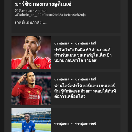
มาร์ซิช กองกลางอูดิเนเซ่
สิงหาคม 12, 2023
admin_xn__22c0bcux2bal6a1a4ch6eh2uja
เวสต์แฮมกำลัง เ...
ข่าวฟุตบอล
ข่าวฟุตบอลวันนี้
ปารีสกำลัง ปิดดีล 69 ล้านปอนด์
สำหรับแมนเชสเตอร์ยูไนเต็ดเป้า
หมาย กอนซาโล รามอส’
ข่าวฟุตบอล
ข่าวฟุตบอลวันนี้
ฟานไดจ์คทำให้ จอร์แดน เฮนเดอร์
สัน รู้สึกชัดเจนด้วยการตอบโต้ทันที
ต่อการเคลื่อนไหว
ข่าวฟุตบอล
ข่าวฟุตบอลวันนี้