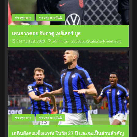
ข่าวฟุตบอล
ข่าวฟุตบอลวันนี้
เทนฮากคอย จับตาดู เทย์เลอร์ บูธ
มิถุนายน 28, 2023
admin_xn__22c0bcux2bal6a1a4ch6eh2uja
ข่าวฟุตบอล
ข่าวฟุตบอลวันนี้
เอดินยังคงแข็งแกร่ง ในวัย 37 ปี และจะเป็นส่วนสำคัญ