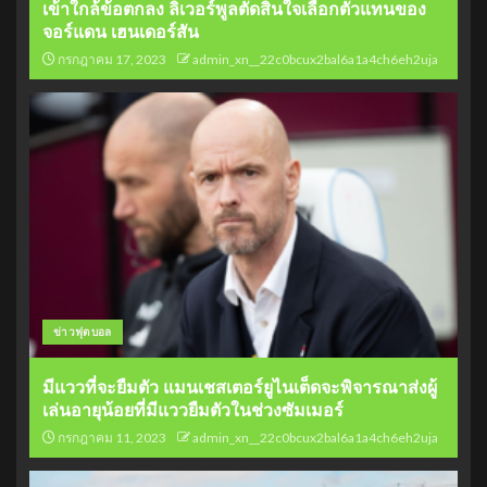
เข้าใกล้ข้อตกลง ลิเวอร์พูลตัดสินใจเลือกตัวแทนของ
จอร์แดน เฮนเดอร์สัน
กรกฎาคม 17, 2023
admin_xn__22c0bcux2bal6a1a4ch6eh2uja
ข่าวฟุตบอล
มีแววที่จะยืมตัว แมนเชสเตอร์ยูไนเต็ดจะพิจารณาส่งผู้
เล่นอายุน้อยที่มีแววยืมตัวในช่วงซัมเมอร์
กรกฎาคม 11, 2023
admin_xn__22c0bcux2bal6a1a4ch6eh2uja