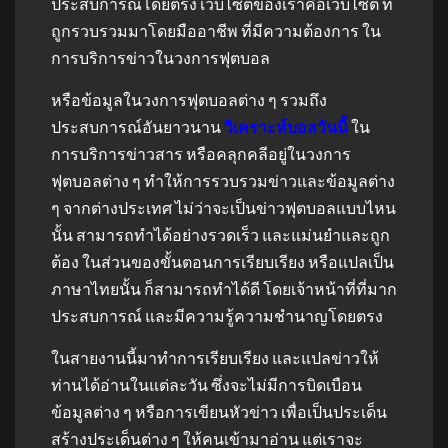
ประสบการณ์โดยตรง เว็บไซต์ของเราคือเว็บไซต์ ที่
ถูกรวบรวมมาโดยมืออาชีพ ที่มีความต้องการ ใน
การบริการข่าวในวงการฟุตบอล
หรือข้อมูลในวงการฟุตบอลต่าง ๆ รวมถึง
ประสบการณ์อันยาวนาน
วิเคราะห์บอลวันนี้
ใน
การบริการข่าวสาร หรือคลุกคลีอยู่ในวงการ
ฟุตบอลต่าง ๆ ทำให้การรวบรวมข่าวและข้อมูลต่าง
ๆ จากต่างประเทศ ไม่ว่าจะเป็นข่าวฟุตบอลแบบไหน
นั้น สามารถทำได้อย่างรวดเร็ว และแม่นยำและถูก
ต้อง ในส่วนของขั้นตอนการเรียบเรียง หรือแปลเป็น
ภาษาไทยนั้น ก็สามารถทำได้ดี โดยเจ้าหน้าที่ที่มาก
ประสบการณ์ และมีความรู้ความชำนาญโดยตรง
ในสายงานนี้มาทำการเรียบเรียง และแปลข่าวให้
ท่านได้อ่านในแต่ละวัน ซึ่งจะไม่มีการบิดเบือน
ข้อมูลต่าง ๆ หรือการเขียนหัวข่าว เพื่อเป็นประเด็น
สร้างประเด็นต่าง ๆ ให้คนเข้ามาอ่าน แต่เราจะ