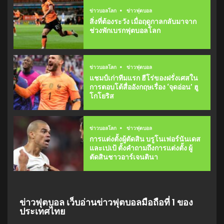
ข่าวบอลโลก
ข่าวฟุตบอล
สิ่งที่ต้องระวัง เมื่อฤดูกาลกลับมาจาก
ช่วงพักเบรกฟุตบอลโลก
ข่าวบอลโลก
ข่าวฟุตบอล
แชมป์เก่าทีมแรก ฮีโร่ของฝรั่งเศสใน
การตอบโต้สื่ออังกฤษเรื่อง ‘จุดอ่อน’ ฮู
โกโยริส
ข่าวบอลโลก
ข่าวฟุตบอล
การแต่งตั้งผู้ตัดสิน บรูโนเฟอร์นันเดส
และเปเป้ ตั้งคําถามถึงการแต่งตั้ง ผู้
ตัดสินชาวอาร์เจนตินา
ข่าวฟุตบอล เว็บอ่านข่าวฟุตบอลมือถือที่ 1 ของ
ประเทศไทย