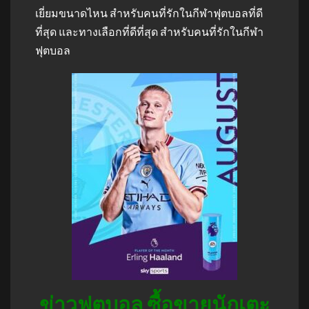
เยี่ยมขนาดไหน สำหรับคนที่รักในกีฬาฟุตบอลที่ดี
ที่สุด และทางเลือกที่ดีที่สุด สำหรับคนที่รักในกีฬา
ฟุตบอล
ข่าวฟุตบอล ซื้อขายนักเตะ