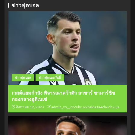
ข่าวฟุตบอล
ข่าวฟุตบอล
ข่าวฟุตบอลวันนี้
เวสต์แฮมกำลัง พิจารณาคว้าตัว ลาซาร์ ซามาร์ซิช
กองกลางอูดิเนเซ่
สิงหาคม 12, 2023
admin_xn__22c0bcux2bal6a1a4ch6eh2uja