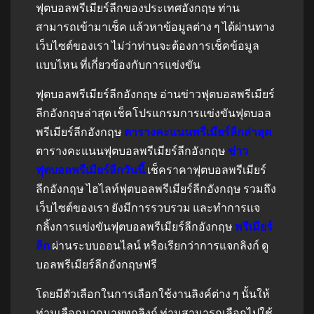
ฟุตบอลพรีเมียร์ลีกของประเทศอังกฤษ ท่าน
สามารถเข้ามาเช็ค แล้วหาข้อมูลต่าง ๆ ได้ผ่านทาง
เว็บไซต์ของเรา ไม่ว่าท่านจะต้องการเช็คข้อมูล
แบบไหน ที่เกี่ยวข้องกับการแข่งขัน
ฟุตบอลพรีเมียร์ลีกอังกฤษ อ่านข่าวฟุตบอลพรีเมียร์
ลีกอังกฤษล่าสุด เช็คโปรแกรมการแข่งขันฟุตบอล
พรีเมียร์ลีกอังกฤษ
ตารางคะแนนพรีเมียร์ลีกล่าสุด
ตารางคะแนนฟุตบอลพรีเมียร์ลีกอังกฤษ
ข่าว
ฟุตบอลพรีเมียร์ลีกวันนี้
เช็คราคาฟุตบอลพรีเมียร์
ลีกอังกฤษ ไฮไลท์ฟุตบอลพรีเมียร์ลีกอังกฤษ รวมถึง
เว็บไซต์ของเรา ยังมีการรวบรวม และทำการแจ
กลิ้งการแข่งขันฟุตบอลพรีเมียร์ลีกอังกฤษ
พรีเมียร์
ลีก
ผ่านระบบออนไลน์ หรือเรียกว่าการแจกลิงก์ ดู
บอลพรีเมียร์ลีกอังกฤษฟรี
โดยมีตัวเลือกในการเลือกใช้งานลิงค์ต่าง ๆ นั้นให้
ท่านเลือกมากมายทุกลิงก์ ท่านสามารถเลือกไปใช้