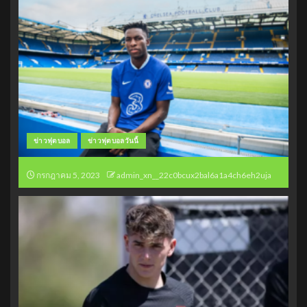
ข่าวฟุตบอล
ข่าวฟุตบอลวันนี้
กรกฎาคม 5, 2023
admin_xn__22c0bcux2bal6a1a4ch6eh2uja