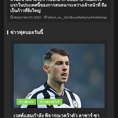
เป้าหมายหลังจากทำประตูในสเปน
พฤษภาคม 13, 2023
admin_xn__22c0bcux2bal6a1a4ch6eh2uja
ข่าวฟุตบอลวันนี้
ข่าวฟุตบอล
ข่าวฟุตบอลวันนี้
เวสต์แฮมกำลัง พิจารณาคว้าตัว ลาซาร์ ซา