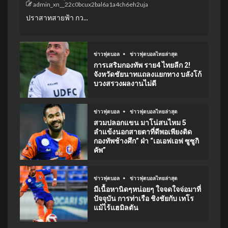
admin_xn__22c0bcux2bal6a1a4ch6eh2uja
ปราสาทสายฟ้า กว...
ข่าวฟุตบอล
ข่าวฟุตบอลไทยล่าสุด
การเสริมกองทัพ ราย4 ไทยลีก 2!
จังหวัดชัยนาทแถลงแยกทาง บลังโก้
บวงสรวงผลงานไม่ดี
ข่าวฟุตบอล
ข่าวฟุตบอลไทยล่าสุด
สวมปลอกแขน มาโน่สนไหม 5
ลำแข้งนอกสายตาที่ดีพอเพียงติด
กองทัพช้างศึก” ฝ่า “เอเอฟเอฟ ซูซูกิ
คัพ”
ข่าวฟุตบอล
ข่าวฟุตบอลไทยล่าสุด
มีเนื้อหานิดๆหน่อยๆ ใจจดใจจ่อมาที่
ปัจจุบัน การท่าเรือ ชิงชัยกับ เทโร
แม้ไร้แฮมิลตัน