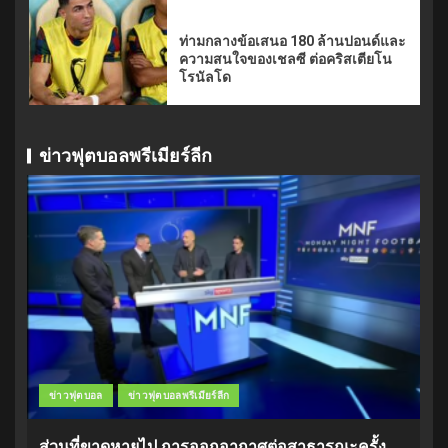
ข่าวฟุตบอล
ซื้อขายนักเตะ
ท่ามกลางข้อเสนอ 180 ล้านปอนด์และ
ความสนใจของเชลซี ต่อคริสเตียโน
โรนัลโด
ข่าวฟุตบอลพรีเมียร์ลีก
ข่าวฟุตบอล
ข่าวฟุตบอลพรีเมียร์ลีก
เกมที่น่าดึงดูดใจ ฮาแลนด์จะต้องกลับมาอยู่ท่ามกลาง