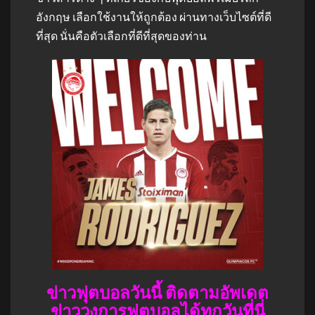
อังกฤษ
เลือกใช้งานให้ถูกต้อง ผ่านทางเว็บไซต์ที่ดี
ที่สุด นั่นคือตัวเลือกที่ดีที่สุดของท่าน
ข่าวฟุตบอลวันนี้ ติดตามอัพเดต
ข่าววงการฟุตบอลได้ทุกวันที่นี่