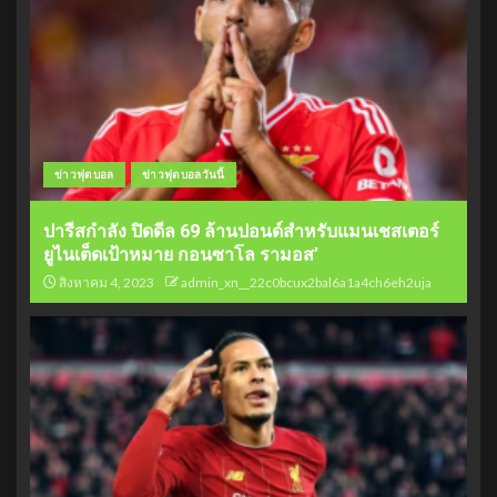
ข่าวฟุตบอล
ข่าวฟุตบอลวันนี้
ปารีสกำลัง ปิดดีล 69 ล้านปอนด์สำหรับแมนเชสเตอร์
ยูไนเต็ดเป้าหมาย กอนซาโล รามอส’
สิงหาคม 4, 2023
admin_xn__22c0bcux2bal6a1a4ch6eh2uja