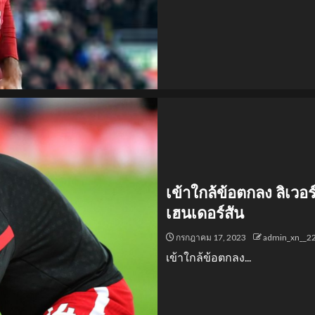
เข้าใกล้ข้อตกลง ลิเว
เฮนเดอร์สัน
กรกฎาคม 17, 2023
admin_xn__2
เข้าใกล้ข้อตกลง...