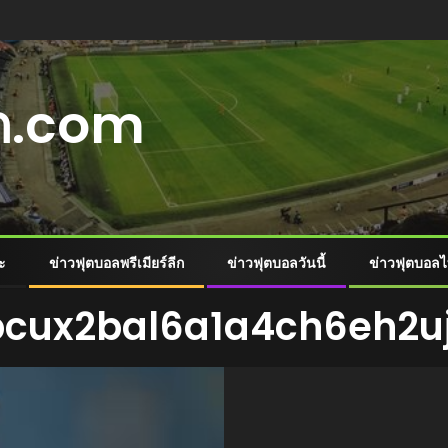
ุด.com
ะ
ข่าวฟุตบอลพรีเมียร์ลีก
ข่าวฟุตบอลวันนี้
ข่าวฟุตบอลไ
cux2bal6a1a4ch6eh2u