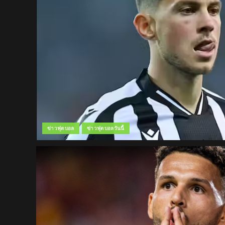
ข่าวฟุตบอล
ข่าวฟุตบอลวันนี้