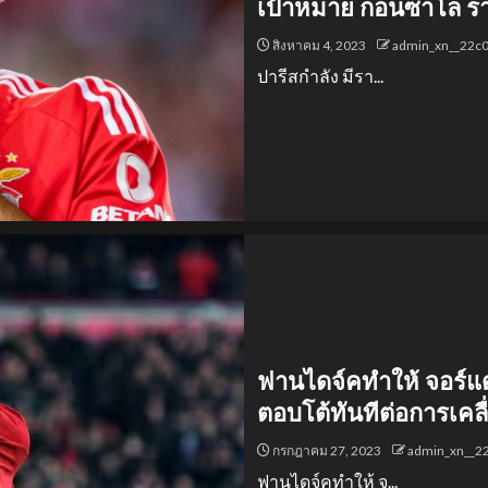
เป้าหมาย กอนซาโล ร
สิงหาคม 4, 2023
admin_xn__22c0
ปารีสกำลัง มีรา...
ฟานไดจ์คทำให้ จอร์แดน
ตอบโต้ทันทีต่อการเคล
กรกฎาคม 27, 2023
admin_xn__2
ฟานไดจ์คทำให้ จ...