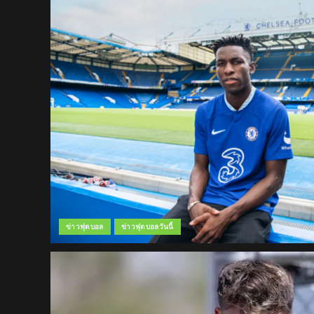
ข่าวฟุตบอล
ข่าวฟุตบอลวันนี้