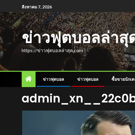
สิงหาคม 7, 2026
ข่าวฟุตบอลล่าส
https://ข่าวฟุตบอลล่าสุด.com
ข่าวฟุตบอล
ข่าวฟุตบอล
ซื้อขายนักเต
admin_xn__22c0b