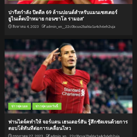
ปารีสกำลัง ปิดดีล 69 ล้านปอนด์สำหรับแมนเชสเตอร์
ยูไนเต็ดเป้าหมาย กอนซาโล รามอส’
สิงหาคม 4, 2023
admin_xn__22c0bcux2bal6a1a4ch6eh2uja
ข่าวฟุตบอล
ข่าวฟุตบอลวันนี้
ฟานไดจ์คทำให้ จอร์แดน เฮนเดอร์สัน รู้สึกชัดเจนด้วยการ
ตอบโต้ทันทีต่อการเคลื่อนไหว
กรกฎาคม 27, 2023
admin_xn__22c0bcux2bal6a1a4ch6eh2uja