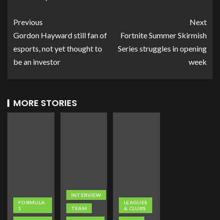
Previous
Next
Gordon Hayward still fan of
Fortnite Summer Skirmish
esports, not yet thought to
Series struggles in opening
be an investor
week
MORE STORIES
INTERVIEW
FORMULA
LEAGUES
1
TEAM
& CLUBS