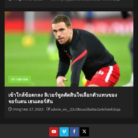
ข่าวฟุตบอล
เข้าใกล้ข้อตกลง ลิเวอร์พูลตัดสินใจเลือกตัวแทนของ
จอร์แดน เฮนเดอร์สัน
กรกฎาคม 17, 2023
admin_xn__22c0bcux2bal6a1a4ch6eh2uja