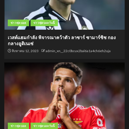
ข่าวฟุตบอล
ข่าวฟุตบอลวันนี้
เวสต์แฮมกำลัง พิจารณาคว้าตัว ลาซาร์ ซามาร์ซิช กอง
กลางอูดิเนเซ่
สิงหาคม 12, 2023
admin_xn__22c0bcux2bal6a1a4ch6eh2uja
ข่าวฟุตบอล
ข่าวฟุตบอลวันนี้