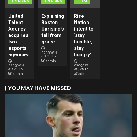
TRENDING
TRENDING
TEAM
United
Explaining
Rise
Talent
Boston
Nation
Agency
Uprising’s
intent to
acquires
fall from
‘stay
two
grace
humble,
esports
stay
กรกฎาคม
agencies
hungry’
30, 2018
admin
กรกฎาคม
กรกฎาคม
30, 2018
30, 2018
admin
admin
YOU MAY HAVE MISSED