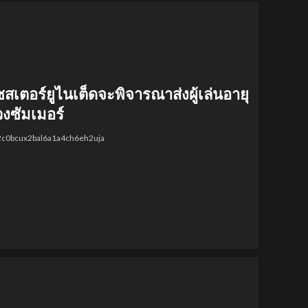
ชสเตอร์ยูไนเต็ดจะพิจารณาส่งผู้เล่นอายุ
วงซัมเมอร์
2c0bcux2bal6a1a4ch6eh2uja