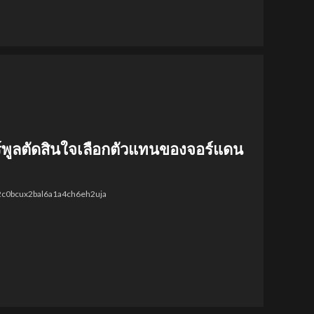
อร์พูลตัดสินใจเลือกตัวแทนของจอร์แดน
2c0bcux2bal6a1a4ch6eh2uja