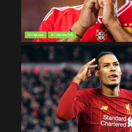
ข่าวฟุตบอล
ข่าวฟุตบอลวันนี้