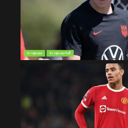
ข่าวฟุตบอล
ข่าวฟุตบอลวันนี้