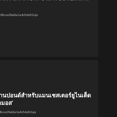
c0bcux2bal6a1a4ch6eh2uja
 ล้านปอนด์สำหรับแมนเชสเตอร์ยูไนเต็ด
ามอส’
bcux2bal6a1a4ch6eh2uja