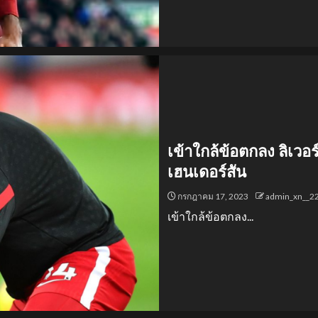
เข้าใกล้ข้อตกลง ลิเว
เฮนเดอร์สัน
กรกฎาคม 17, 2023
admin_xn__2
เข้าใกล้ข้อตกลง...