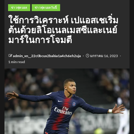
ข่าวฟุตบอล
ข่าวฟุตบอลวันนี้
ใช้การวิเคราะห์ เปแอสเชเริ่ม
ต้นด้วยลิโอเนลเมสซีและเนย์
มาร์ในการโจมตี
admin_xn__22c0bcux2bal6a1a4ch6eh2uja
มกราคม 16, 2023
1 min read