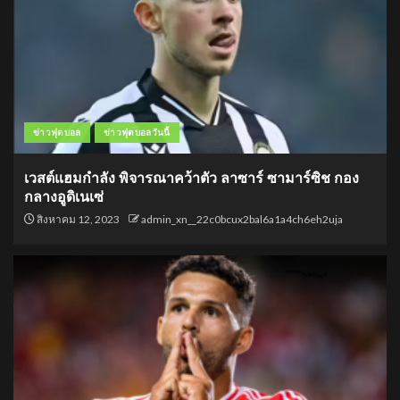
ข่าวฟุตบอล
ข่าวฟุตบอลวันนี้
เวสต์แฮมกำลัง พิจารณาคว้าตัว ลาซาร์ ซามาร์ซิช กอง
กลางอูดิเนเซ่
สิงหาคม 12, 2023
admin_xn__22c0bcux2bal6a1a4ch6eh2uja