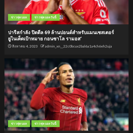
ข่าวฟุตบอล
ข่าวฟุตบอลวันนี้
ปารีสกำลัง ปิดดีล 69 ล้านปอนด์สำหรับแมนเชสเตอร์
ยูไนเต็ดเป้าหมาย กอนซาโล รามอส’
สิงหาคม 4, 2023
admin_xn__22c0bcux2bal6a1a4ch6eh2uja
ข่าวฟุตบอล
ข่าวฟุตบอลวันนี้