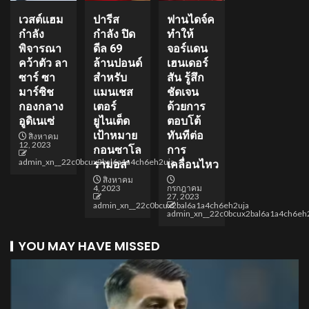
เวสต์แฮม
ปารีส
ฟานไดจ์ค
กำลัง
กำลัง ปิด
ทำให้
พิจารณา
ดีล 69
จอร์แดน
คว้าตัว ลา
ล้านปอนด์
เฮนเดอร์
ซาร์ ซา
สำหรับ
สัน รู้สึก
มาร์ซิช
แมนเชส
ชัดเจน
กองกลาง
เตอร์
ด้วยการ
อูดิเนเซ่
ยูไนเต็ด
ตอบโต้
เป้าหมาย
ทันทีต่อ
สิงหาคม
12, 2023
กอนซาโล
การ
admin_xn__22c0bcux2bal6a1a4ch6eh2uja
รามอส’
เคลื่อนไหว
สิงหาคม
4, 2023
กรกฎาคม
27, 2023
admin_xn__22c0bcux2bal6a1a4ch6eh2uja
admin_xn__22c0bcux2bal6a1a4ch6eh
YOU MAY HAVE MISSED