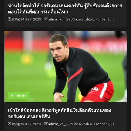
ฟานไดจ์คทำให้ จอร์แดน เฮนเดอร์สัน รู้สึกชัดเจนด้วยการ
ตอบโต้ทันทีต่อการเคลื่อนไหว
กรกฎาคม 27, 2023
admin_xn__22c0bcux2bal6a1a4ch6eh2uja
ข่าวฟุตบอล
เข้าใกล้ข้อตกลง ลิเวอร์พูลตัดสินใจเลือกตัวแทนของ
จอร์แดน เฮนเดอร์สัน
กรกฎาคม 17, 2023
admin_xn__22c0bcux2bal6a1a4ch6eh2uja