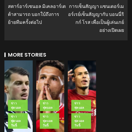
สตาร์อาร์เซนอล มิเคลอาร์เต
การเซ็นสัญญา แซนเดอร์เม
ต้าสามารถ บอกใบ้ถึงการ
อร์เรย์เซ็นสัญญากับ บอนนี่ริ
ย้ายทีมครั้งต่อไป
กก์ โรส เพื่อเป็นผู้เล่นเกย์
อย่างเปิดเผย
MORE STORIES
ข่าว
ข่าว
ข่าว
ฟุตบอล
ฟุตบอล
ฟุตบอล
ข่าว
ข่าว
ข่าว
ฟุตบอล
ฟุตบอล
ฟุตบอล
วันนี้
วันนี้
วันนี้