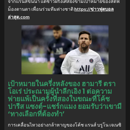
จากแรนส์ขึ้นนำ แต่ชาวฝรั่งเศสยิงข้ามเป้าหมายของสตีฟ
ม็องดานดา เพื่อนร่วมทีมต่างชาติ
https://ข่าวฟุตบอล
ล่าสุด.com
เป้าหมายในครึ่งหลังของ ฮามารี ตรา
โอเร่ ประณามผู้นำลีกเอิง 1 ต่อความ
พ่ายแพ้เป็นครั้งที่สองในขณะที่โค้ช
ปารีส แซงต์-แชร์กแมง ยอมรับว่าเขามี
‘ทางเลือกที่ต้องทำ’
การเคลื่อนไหวอย่างกล้าหาญของโค้ช แรนส์ บรูโน เจเนซิ