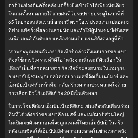
ตาร์ ในช่วงต้นครึ่งหลัง แต่ก็ยังยิงเข้าเป้าได้เพียงนัดเดียว
ในเกมทั้งหมดภายใต้สายฝนที่โปรยปรายประตูในนาทีที่
65 โดยกองหลังแรนส์ ฮามารี ตราโอเร่ ประณาม เปแอสเช
ที่พ่ายแพ้ครั้งที่สองในสามนัด และทำให้ผู้นำแชมป์ฝรั่งเศส
เหนือ เลนส์ อันดับสองเหลือสามแต้ม แรนส์ยังคงอยู่ที่ห้า
“ภาพจะพูดแทนตัวเอง” กัลเทียร์ กล่าวถึงแผนการของเขา
ที่จะใช้การวิเคราะห์วิดีโอ “หลังจากนั้นจะมีตัวเลือกให้
เลือก” เป็นที่คาดหมายว่า กัลเทียร์ จะลงสนามในเกมรุกข
องเขากับผู้ชนะฟุตบอลโลกอย่าง เมสซี่จัดเต็มเนย์มาร์ และ
เอ็มบัปเป้ แต่หัวหน้าทีม กลับสร้างความประหลาดใจด้วย
การเลือก ฮิวโก้ เอกิติเก้ วัย 20 ปีเป็นหัวหอก
ในการโจมตีก่อน เอ็มบัปเป้ เอคิติเกะ เช่นเดียวกับเพื่อนร่วม
ทีมที่โด่งดังกว่าของเขาคือ เมสซี่ และ เนย์มาร์ ส่วนใหญ่
ไม่เปิดเผยตัวตนก่อนที่จะถูกแทนที่โดย เอ็มบัปเป้ ในครึ่ง
หลัง เมสซีส่งให้เอ็มบัปเป้ทำความสะอาดในช่วงเวลาหลัง