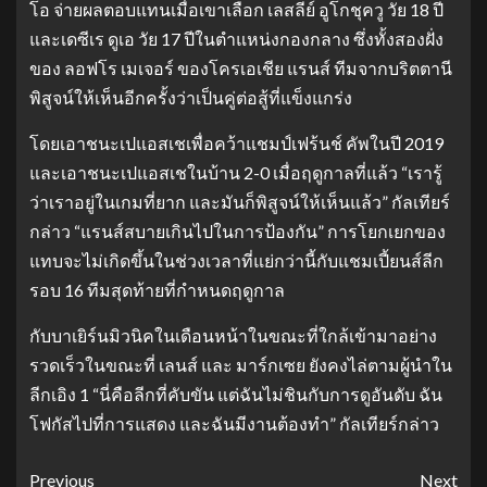
โอ จ่ายผลตอบแทนเมื่อเขาเลือก เลสลีย์ อูโกชุควู วัย 18 ปี
และเดซีเร ดูเอ วัย 17 ปีในตำแหน่งกองกลาง ซึ่งทั้งสองฝั่ง
ของ ลอฟโร เมเจอร์ ของโครเอเชีย แรนส์ ทีมจากบริตตานี
พิสูจน์ให้เห็นอีกครั้งว่าเป็นคู่ต่อสู้ที่แข็งแกร่ง
โดยเอาชนะเปแอสเชเพื่อคว้าแชมป์เฟร้นช์ คัพในปี 2019
และเอาชนะเปแอสเชในบ้าน 2-0 เมื่อฤดูกาลที่แล้ว “เรารู้
ว่าเราอยู่ในเกมที่ยาก และมันก็พิสูจน์ให้เห็นแล้ว” กัลเทียร์
กล่าว “แรนส์สบายเกินไปในการป้องกัน” การโยกเยกของ
แทบจะไม่เกิดขึ้นในช่วงเวลาที่แย่กว่านี้กับแชมเปี้ยนส์ลีก
รอบ 16 ทีมสุดท้ายที่กำหนดฤดูกาล
กับบาเยิร์นมิวนิคในเดือนหน้าในขณะที่ใกล้เข้ามาอย่าง
รวดเร็วในขณะที่ เลนส์ และ มาร์กเซย ยังคงไล่ตามผู้นำใน
ลีกเอิง 1 “นี่คือลีกที่คับขัน แต่ฉันไม่ชินกับการดูอันดับ ฉัน
โฟกัสไปที่การแสดง และฉันมีงานต้องทำ” กัลเทียร์กล่าว
Previous
Next