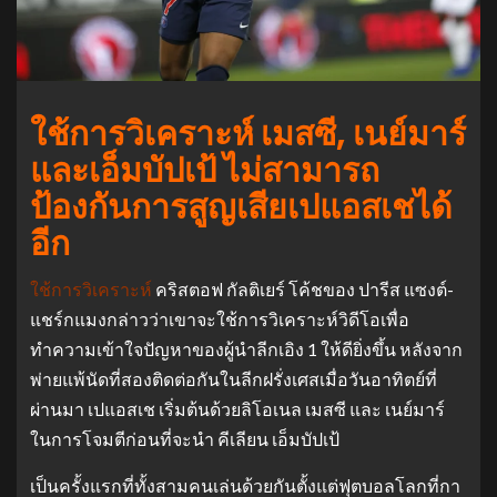
ใช้การวิเคราะห์ เมสซี, เนย์มาร์
และเอ็มบัปเป้ ไม่สามารถ
ป้องกันการสูญเสียเปแอสเชได้
อีก
ใช้การวิเคราะห์
คริสตอฟ กัลติเยร์ โค้ชของ ปารีส แซงต์-
แชร์กแมงกล่าวว่าเขาจะใช้การวิเคราะห์วิดีโอเพื่อ
ทำความเข้าใจปัญหาของผู้นำลีกเอิง 1 ให้ดียิ่งขึ้น หลังจาก
พ่ายแพ้นัดที่สองติดต่อกันในลีกฝรั่งเศสเมื่อวันอาทิตย์ที่
ผ่านมา เปแอสเช เริ่มต้นด้วยลิโอเนล เมสซี และ เนย์มาร์
ในการโจมตีก่อนที่จะนำ คีเลียน เอ็มบัปเป้
เป็นครั้งแรกที่ทั้งสามคนเล่นด้วยกันตั้งแต่ฟุตบอลโลกที่กา