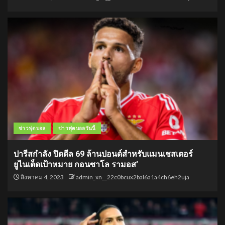
ข่าวฟุตบอล
ข่าวฟุตบอลวันนี้
ปารีสกำลัง ปิดดีล 69 ล้านปอนด์สำหรับแมนเชสเตอร์
ยูไนเต็ดเป้าหมาย กอนซาโล รามอส’
สิงหาคม 4, 2023
admin_xn__22c0bcux2bal6a1a4ch6eh2uja