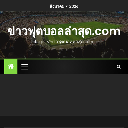
สิงหาคม 7, 2026
ข่าวฟุตบอลล่าสุด.com
https://ข่าวฟุตบอลล่าสุด.com