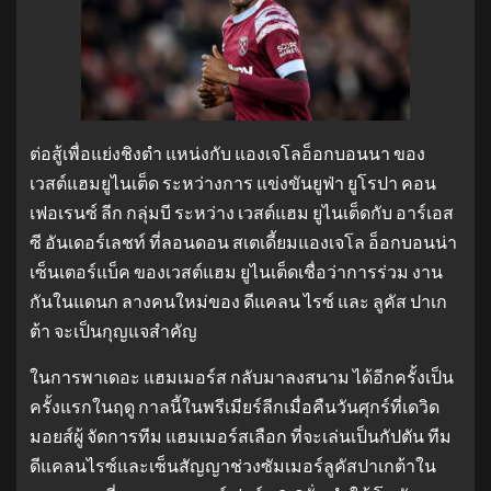
ต่อสู้เพื่อแย่งชิงตํา แหน่งกับ แองเจโลอ็อกบอนนา ของ
เวสต์แฮมยูไนเต็ด ระหว่างการ แข่งขันยูฟ่า ยูโรปา คอน
เฟอเรนซ์ ลีก กลุ่มบี ระหว่าง เวสต์แฮม ยูไนเต็ดกับ อาร์เอส
ซี อันเดอร์เลชท์ ที่ลอนดอน สเตเดี้ยมแองเจโล อ็อกบอนน่า
เซ็นเตอร์แบ็ค ของเวสต์แฮม ยูไนเต็ดเชื่อว่าการร่วม งาน
กันในแดนก ลางคนใหม่ของ ดีแคลน ไรซ์ และ ลูคัส ปาเก
ต้า จะเป็นกุญแจสําคัญ
ในการพาเดอะ แฮมเมอร์ส กลับมาลงสนาม ได้อีกครั้งเป็น
ครั้งแรกในฤดู กาลนี้ในพรีเมียร์ลีกเมื่อคืนวันศุกร์ที่เดวิด
มอยส์ผู้ จัดการทีม แฮมเมอร์สเลือก ที่จะเล่นเป็นกัปตัน ทีม
ดีแคลนไรซ์และเซ็นสัญญาช่วงซัมเมอร์ลูคัสปาเกต้าใน