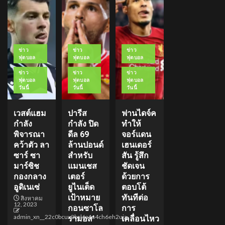
ข่าว
ข่าว
ข่าว
ฟุตบอล
ฟุตบอล
ฟุตบอล
ข่าว
ข่าว
ข่าว
ฟุตบอล
ฟุตบอล
ฟุตบอล
วันนี้
วันนี้
วันนี้
เวสต์แฮม
ปารีส
ฟานไดจ์ค
กำลัง
กำลัง ปิด
ทำให้
พิจารณา
ดีล 69
จอร์แดน
คว้าตัว ลา
ล้านปอนด์
เฮนเดอร์
ซาร์ ซา
สำหรับ
สัน รู้สึก
มาร์ซิช
แมนเชส
ชัดเจน
กองกลาง
เตอร์
ด้วยการ
อูดิเนเซ่
ยูไนเต็ด
ตอบโต้
เป้าหมาย
ทันทีต่อ
สิงหาคม
12, 2023
กอนซาโล
การ
admin_xn__22c0bcux2bal6a1a4ch6eh2uja
รามอส’
เคลื่อนไหว