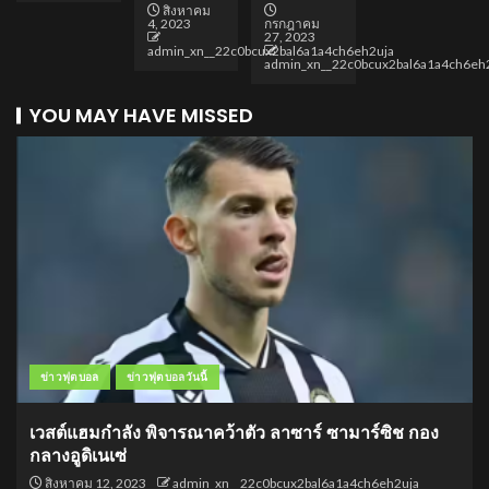
สิงหาคม
4, 2023
กรกฎาคม
27, 2023
admin_xn__22c0bcux2bal6a1a4ch6eh2uja
admin_xn__22c0bcux2bal6a1a4ch6eh
YOU MAY HAVE MISSED
ข่าวฟุตบอล
ข่าวฟุตบอลวันนี้
เวสต์แฮมกำลัง พิจารณาคว้าตัว ลาซาร์ ซามาร์ซิช กอง
กลางอูดิเนเซ่
สิงหาคม 12, 2023
admin_xn__22c0bcux2bal6a1a4ch6eh2uja