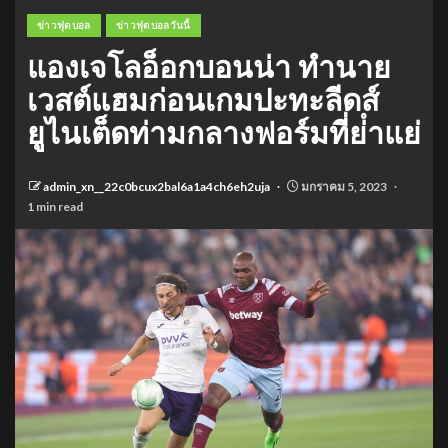
ข่าวฟุตบอล
ข่าวฟุตบอลวันนี้
แองเจโลอ็อกบอนน่า ทํานาย
เวสต์แฮมก่อนเกมปะทะลีดส์
ยูไนเต็ดท่ามกลางฟอร์มที่ย่ําแย่
admin_xn__22c0bcux2bal6a1a4ch6eh2uja
มกราคม 5, 2023
1 min read