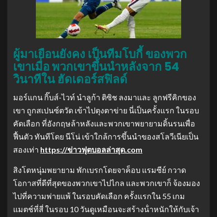
ผู้มาเยือนยังคง เป็นทีมโบกี้ ของพวก
เขาเมื่อ พวกเขาขึ้นนําหลังจาก 54
วินาทีใน ฮัดเดอร์สฟิลด์
มอร์แกน กิ๊บส์-ไวท์ นําลูก้า ติซิช ลงมาและ ลูกฟรีคิกของ
เขา ถูกสเปนซ์ตวัด เข้าไปตุงตาข่าย นี่เป็นครั้งแรก ในรอบ
คัดเลือก ที่อังกฤษล้าหลังและพวกเขาพยายามดิ้นรนเพื่อ
ฟื้นตัว ทันทีโดย นีโน่ เข้าใกล้การขึ้นนําของสโลวีเนียเป็น
สองเท่า
https://ข่าวฟุตบอลล่าสุด.com
สิงโตหนุ่มพยายาม พักเบรกโดยจาค็อบ แรมซีย์ กวาด
โอกาสที่ดีที่สุดของพวกเขาไปไกล และพวกเขาก็ จ้องมอง
ไปที่ความพ่ายแพ้ ในรอบคัดเลือก ครั้งแรกใน 55 เกม
แมตช์ที่สี่ ในรอบ 10 วันดูเหมือนจะสร้างน้ําหนักให้กับเจ้า