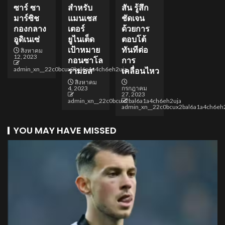
ซาร์ ซา
สำหรับ
สัน รู้สึก
มาร์ซิช
แมนเชส
ชัดเจน
กองกลาง
เตอร์
ด้วยการ
อูดิเนเซ่
ยูไนเต็ด
ตอบโต้
เป้าหมาย
ทันทีต่อ
สิงหาคม
12, 2023
กอนซาโล
การ
admin_xn__22c0bcux2bal6a1a4ch6eh2uja
รามอส’
เคลื่อนไหว
สิงหาคม
4, 2023
กรกฎาคม
27, 2023
admin_xn__22c0bcux2bal6a1a4ch6eh2uja
admin_xn__22c0bcux2bal6a1a4ch6eh
YOU MAY HAVE MISSED