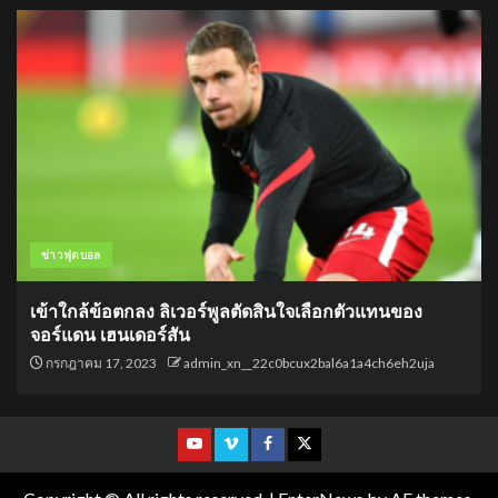
ข่าวฟุตบอล
เข้าใกล้ข้อตกลง ลิเวอร์พูลตัดสินใจเลือกตัวแทนของ
จอร์แดน เฮนเดอร์สัน
กรกฎาคม 17, 2023
admin_xn__22c0bcux2bal6a1a4ch6eh2uja