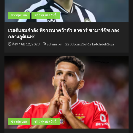
ข่าวฟุตบอล
ข่าวฟุตบอลวันนี้
เวสต์แฮมกำลัง พิจารณาคว้าตัว ลาซาร์ ซามาร์ซิช กอง
กลางอูดิเนเซ่
สิงหาคม 12, 2023
admin_xn__22c0bcux2bal6a1a4ch6eh2uja
ข่าวฟุตบอล
ข่าวฟุตบอลวันนี้