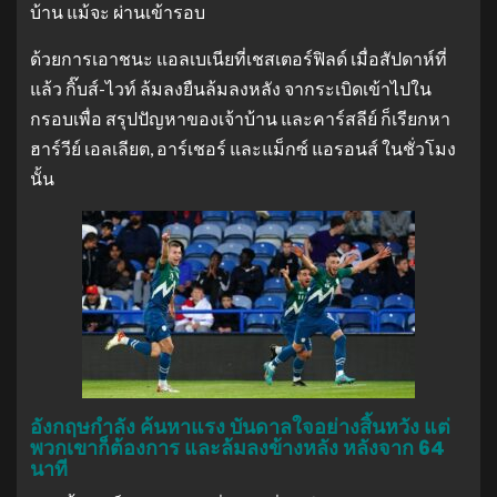
บ้าน แม้จะ ผ่านเข้ารอบ
ด้วยการเอาชนะ แอลเบเนียที่เชสเตอร์ฟิลด์ เมื่อสัปดาห์ที่
แล้ว กิ๊บส์-ไวท์ ล้มลงยืนล้มลงหลัง จากระเบิดเข้าไปใน
กรอบเพื่อ สรุปปัญหาของเจ้าบ้าน และคาร์สลีย์ ก็เรียกหา
ฮาร์วีย์ เอลเลียต, อาร์เชอร์ และแม็กซ์ แอรอนส์ ในชั่วโมง
นั้น
อังกฤษกําลัง ค้นหาแรง บันดาลใจอย่างสิ้นหวัง แต่
พวกเขาก็ต้องการ และล้มลงข้างหลัง หลังจาก 64
นาที