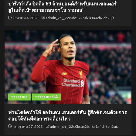
ปารีสกำลัง ปิดดีล 69 ล้านปอนด์สำหรับแมนเชสเตอร์
ยูไนเต็ดเป้าหมาย กอนซาโล รามอส’
สิงหาคม 4, 2023
admin_xn__22c0bcux2bal6a1a4ch6eh2uja
ข่าวฟุตบอล
ข่าวฟุตบอลวันนี้
ฟานไดจ์คทำให้ จอร์แดน เฮนเดอร์สัน รู้สึกชัดเจนด้วยการ
ตอบโต้ทันทีต่อการเคลื่อนไหว
กรกฎาคม 27, 2023
admin_xn__22c0bcux2bal6a1a4ch6eh2uja