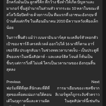
อีกครั้งมันเป็น ลูกฟรีคิก ที่กว้าง ซึ่งทําให้เกิด ปัญหาและ
มาเกอร์ ขึ้นสู่อํานาจในส่วนหัว จากระยะ 10 หลาในขณะที่
สโลวีเนียปิดท้าย ด้วยการเป็น ทีมแรกที่ เอาชนะอังกฤษ ที่
บ้านตั้งแต่กรีซ ในเดือนมีนาคม 2010 มีความหวังเพียงเล็ก
น้อย
ในการฟื้นตัว แม้ว่า เบนจามิน มาร์คุส จะเคลียร์หัวหอกตัว
เป้าของ ชาร์ลี เครสส์เวลล์ ออกไปได้ 16 นาทีก็ตาม อาร์
เชอร์ดึง ประตูกลับมา ในช่วงทดเวลาบาดเจ็บ – เป็นประตูที่
สี่ของเขาในหนึ่งสัปดาห์ – และเคอร์ติส โจนส์ ก็หั่นเป็น
ชิ้นๆ แต่การวิ่งที่ ไม่แพ้ ใครเป็นเวลานานของ อังกฤษสิ้น
สุดลง
Previous
Next
ฟอร์มที่ดีที่สุด สี่นักเตะที่ดีที่
การมาเยือนของ เชลซีจาก
สุดของท็อตแน่มภายใต้คอน
ลิเวอร์พูลก็ถูกระงับชั่วคราว
เต้ในฤดูกาลนี้และความผิด
ในสุดสัปดาห์นี้เช่นกัน