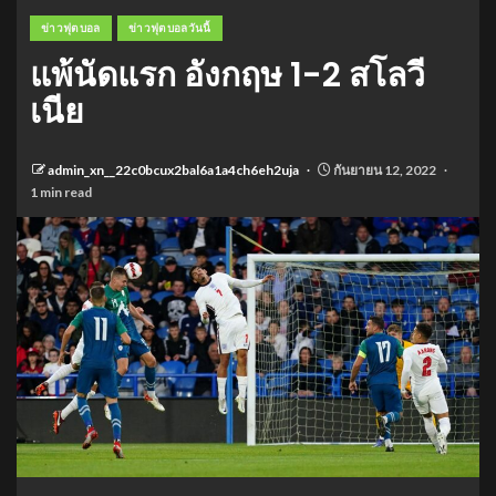
ข่าวฟุตบอล
ข่าวฟุตบอลวันนี้
แพ้นัดแรก อังกฤษ 1-2 สโลวี
เนีย
admin_xn__22c0bcux2bal6a1a4ch6eh2uja
กันยายน 12, 2022
1 min read