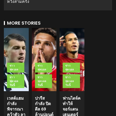
หวังสามครั้ง
MORE STORIES
ข่าว
ข่าว
ข่าว
ฟุตบอล
ฟุตบอล
ฟุตบอล
ข่าว
ข่าว
ข่าว
ฟุตบอล
ฟุตบอล
ฟุตบอล
วันนี้
วันนี้
วันนี้
เวสต์แฮม
ปารีส
ฟานไดจ์ค
กำลัง
กำลัง ปิด
ทำให้
พิจารณา
ดีล 69
จอร์แดน
คว้าตัว ลา
ล้านปอนด์
เฮนเดอร์