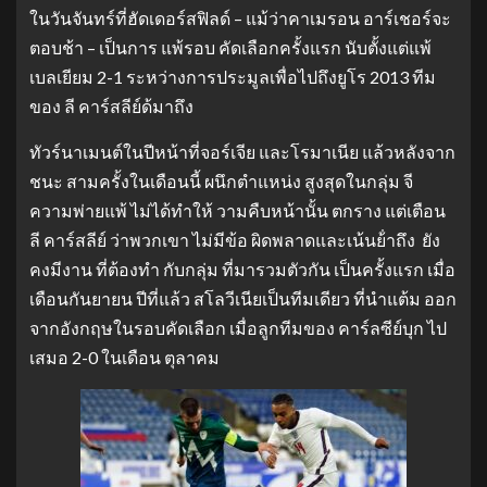
ในวันจันทร์ที่ฮัดเดอร์สฟิลด์ – แม้ว่าคาเมรอน อาร์เชอร์จะ
ตอบช้า – เป็นการ แพ้รอบ คัดเลือกครั้งแรก นับตั้งแต่แพ้
เบลเยียม 2-1 ระหว่างการประมูลเพื่อไปถึงยูโร 2013 ทีม
ของ ลี คาร์สลีย์ด้มาถึง
ทัวร์นาเมนต์ในปีหน้าที่จอร์เจีย และโรมาเนีย แล้วหลังจาก
ชนะ สามครั้งในเดือนนี้ ผนึกตําแหน่ง สูงสุดในกลุ่ม จี
ความพ่ายแพ้ ไม่ได้ทําให้ วามคืบหน้านั้น ตกราง แต่เตือน
ลี คาร์สลีย์ ว่าพวกเขา ไม่มีข้อ ผิดพลาดและเน้นย้ําถึง ยัง
คงมีงาน ที่ต้องทํา กับกลุ่ม ที่มารวมตัวกัน เป็นครั้งแรก เมื่อ
เดือนกันยายน ปีที่แล้ว สโลวีเนียเป็นทีมเดียว ที่นําแต้ม ออก
จากอังกฤษในรอบคัดเลือก เมื่อลูกทีมของ คาร์ลซีย์บุก ไป
เสมอ 2-0 ในเดือน ตุลาคม