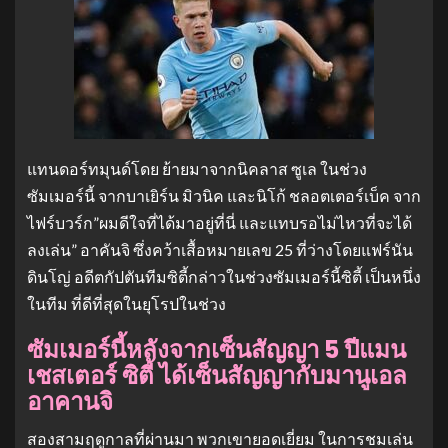
แทนดอร์ทมุนด์โดย ย้ายมาจากนิคลาส ซูเล ในช่วง
ซัมเมอร์นี้ จากบาเยิร์น มิวนิค และนิโก้ ชลอตเตอร์เบ็ค จาก
ไฟร์บวร์ก”ผมดีใจที่ได้มาอยู่ที่นี่ และแทบรอไม่ไหวที่จะได้
ลงเล่น” อาคันจิ ซึ่งคว้าเสื้อหมายเลข 25 ที่ว่างโดยแฟร์นัน
ดินโญ่ อดีตกัปตันทีมซิตี้กล่าวในช่วงซัมเมอร์นี้ซิตี้ เป็นหนึ่ง
ในทีม ที่ดีที่สุดในยุโรปในช่วง
ซัมเมอร์นี้หลังจากเซ็นสัญญา 5 ปีแมน
เชสเตอร์ ซิตี้ ได้เซ็นสัญญากับมานูเอล
อาคานจิ
สองสามฤดูกาลที่ผ่านมา พวกเขายอดเยี่ยม ในการชมเล่น