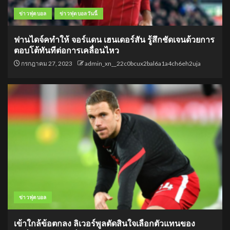
ข่าวฟุตบอล
ข่าวฟุตบอลวันนี้
ฟานไดจ์คทำให้ จอร์แดน เฮนเดอร์สัน รู้สึกชัดเจนด้วยการ
ตอบโต้ทันทีต่อการเคลื่อนไหว
กรกฎาคม 27, 2023
admin_xn__22c0bcux2bal6a1a4ch6eh2uja
ข่าวฟุตบอล
เข้าใกล้ข้อตกลง ลิเวอร์พูลตัดสินใจเลือกตัวแทนของ