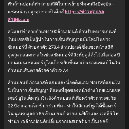
พันล้านปอนด์ทํา ลายสถิติในการย้าย ทีมจนถึงปัจจุบัน –
แซงหน้าจุดสูงสุดของปี เมื่อสี่
https://ข่าวฟุตบอล
ล่าสุด.com
สโมสรทําลายกําแพง100ล้านปอนด์ สําหรับทหารเกณฑ์
ใหม่ เชลซีเป็นผู้นําในการเซ็น สัญญาฉบับใหม่ในช่วง
ซัมเมอร์นี้ ด้วยค่าตัว 278.4 ล้านปอนด์ ซึ่งแซงหน้าสถิติ
สูงสุด ตลอดกาลในช่วง ซัมเมอร์ที่สิงห์บลูส์ตั้งไว้เมื่อสอง ปี
ก่อนแมนเชสเตอร์ ยูไนเต็ด ขยับขึ้นมาเป็นรองแชมป์ ในวัน
กําหนดเส้นตายด้วยค่าตัว227.4
ล้านปอนด์ ก่อนเวสต์ แฮมและน็อตติงแฮม ฟอเรสต์แอนโท
นี่ เป็นการเซ็นสัญญา ที่แพงที่สุดของหน้าต่าง โดยแมนเชส
เตอร์ ยูไนเต็ด ทุ่มเงิน 86ล้านปอนด์เพื่อคว้าตัวดาวเตะวัย
22 ปีจากอาแจ็กซ์ มาร่วมทีม – ทําให้ลิเวอร์พูลได้ซื้อดาร์
วิน นูเนซ มูลค่า 85 ล้านปอนด์ จากเบนฟิก้าและ เวสลีย์ โฟ
ฟาน่า 75ล้านปอนด์เปลี่ยนจากเลสเตอร์ มาเป็นเชลซี