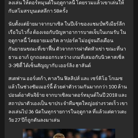
ลงเล่น ให้ดอร์ทมุนด์ในฤดูกาลนี้ โดยรวมแล้วเขาเล่นให้
กับสโมสรบุนเดสลีกา 58ครั้ง
นับตั้งแต่ย้ายมาจากบาเซิล ในปีเจ้าของแชมป์พรีเมียร์ลีก
เรือใบไวกิ้ง ต้องเจอกับปัญหาอาการบาดเจ็บในเกมรับ ใน
ฤดูกาลนี้ โดยอายเมอริค ลาปอร์ต ไม่อยู่จนถึงเดือน
กันยายนขณะที่เขาฟื้น ตัวจากการผ่าตัดหัวเข่า ขณะที่นา
ธาน อาเก้ ถูกถอดออกระหว่าง เกมที่เสมอกับนิวคาสเซิ่ล
3-3ซิตี้ ได้เซ็นสัญญากับ เออร์ลิง ฮาลันด์
สเตฟาน ออร์เตก้า, คาลวิน ฟิลลิปส์ และ เซร์คิโอ โกเมซ
แล้วในช่วงซัมเมอร์นี้ ด้วยค่าตัวรวมกันมากกว่า 100 ล้าน
ปอนด์อาคันจิย้าย จากบาเซิลมาดอร์ทมุนด์ในปี 2018 และ
สถาปนาตัวเองเป็น ขาประจําทีมชุดใหญ่อย่างรวดเร็ว เขา
ลงเล่นไป 36 นัดในทุกรายการในฤดูกาล ที่แล้วแต่ดาวเตะ
วัย 27 ปีก็ถูกดันลงมาเล่น