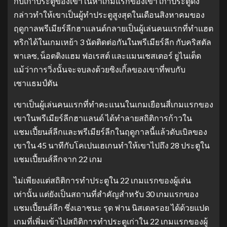
กับเก้าประตูของเขาในห้าเกมแรกของเขา เก้าประตูดัง
กล่าวทำให้เขาเป็นผู้ทำประตูสูงสุดในเดือนสิงหาคมของ
ฤดูกาลพรีเมียร์ลีกฮาแลนด์กลายเป็นผู้เล่นคนแรกที่ทำแฮต
ทริกได้ในเกมเหย้า 3 นัดติดต่อกันในพรีเมียร์ลีก กับคริสตัล
พาเลซ, น็อตติงแฮม ฟอเรสต์ และแมนเชสเตอร์ ยูไนเต็ด
แม้ว่าการวิ่งนั้นจะจบลงด้วยซิงเกิ้ลของเขาที่พบกับ
เซาแธมป์ตัน
เขาเป็นผู้เล่นคนแรกที่ทำคะแนนในเกมเยือนสี่เกมแรกของ
เขาในพรีเมียร์ลีกฮาแลนด์ ได้ทำลายสถิติการก้าวใน
แชมเปี้ยนส์ลีกและพรีเมียร์ลีกในฤดูกาลนี้แล้วดับเบิลของ
เขาใน 45 นาทีกับโคเปนเฮเกนทำให้เขาไปถึง 28 ประตูใน
แชมเปี้ยนส์ลีกจาก 22 เกม
ไม่เพียงแต่สถิติการทำประตูใน 22 เกมแรกของผู้เล่น
เท่านั้น แต่ยังเป็นสถานที่สำคัญสำหรับ 30 เกมแรกของ
แชมเปี้ยนส์ลีก ซึ่งเอาชนะ รุด ฟาน นิสเตลรอย ได้ด้วยแปด
เกมที่เพิ่มเข้าไปสถิติการทำประตูเก่าใน 22 เกมแรกของผู้