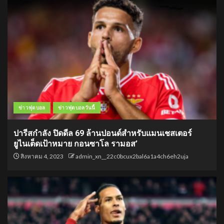
ข่าวฟุตบอล
ข่าวฟุตบอลวันนี้
ปารีสกำลัง ปิดดีล 69 ล้านปอนด์สำหรับแมนเชสเตอร์
ยูไนเต็ดเป้าหมาย กอนซาโล รามอส’
สิงหาคม 4, 2023
admin_xn__22c0bcux2bal6a1a4ch6eh2uja