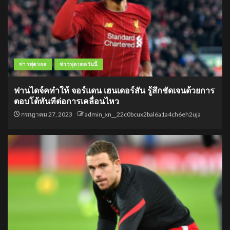
ข่าวฟุตบอล
ข่าวฟุตบอลวันนี้
ฟานไดจ์คทำให้ จอร์แดน เฮนเดอร์สัน รู้สึกชัดเจนด้วยการ
ตอบโต้ทันทีต่อการเคลื่อนไหว
กรกฎาคม 27, 2023
admin_xn__22c0bcux2bal6a1a4ch6eh2uja