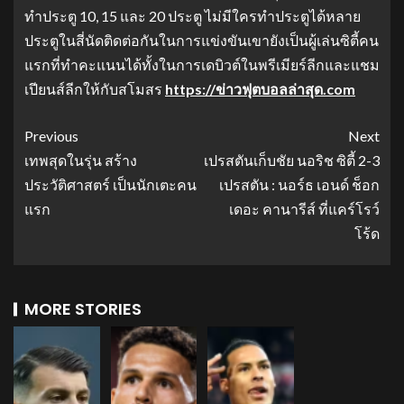
ทำประตู 10, 15 และ 20 ประตู ไม่มีใครทำประตูได้หลาย
ประตูในสี่นัดติดต่อกันในการแข่งขันเขายังเป็นผู้เล่นซิตี้คน
แรกที่ทำคะแนนได้ทั้งในการเดบิวต์ในพรีเมียร์ลีกและแชม
เปียนส์ลีกให้กับสโมสร
https://ข่าวฟุตบอลล่าสุด.com
Previous
Next
เทพสุดในรุ่น สร้าง
เปรสตันเก็บชัย นอริช ซิตี้ 2-3
ประวัติศาสตร์ เป็นนักเตะคน
เปรสตัน : นอร์ธ เอนด์ ช็อก
แรก
เดอะ คานารีส์ ที่แคร์โรว์
โร้ด
MORE STORIES