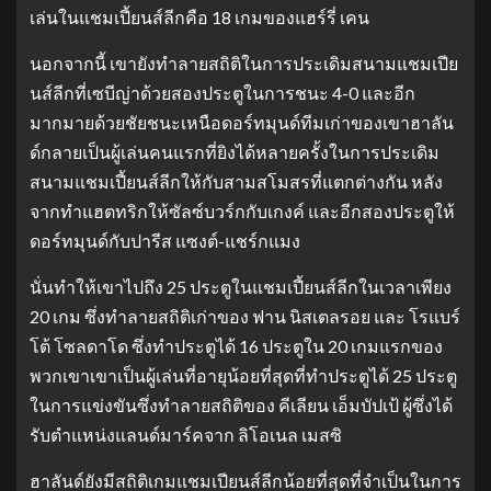
เล่นในแชมเปี้ยนส์ลีกคือ 18 เกมของแฮร์รี่ เคน
นอกจากนี้ เขายังทำลายสถิติในการประเดิมสนามแชมเปีย
นส์ลีกที่เซบีญ่าด้วยสองประตูในการชนะ 4-0 และอีก
มากมายด้วยชัยชนะเหนือดอร์ทมุนด์ทีมเก่าของเขาฮาลัน
ด์กลายเป็นผู้เล่นคนแรกที่ยิงได้หลายครั้งในการประเดิม
สนามแชมเปี้ยนส์ลีกให้กับสามสโมสรที่แตกต่างกัน หลัง
จากทำแฮตทริกให้ซัลซ์บวร์กกับเกงค์ และอีกสองประตูให้
ดอร์ทมุนด์กับปารีส แซงต์-แชร์กแมง
นั่นทำให้เขาไปถึง 25 ประตูในแชมเปี้ยนส์ลีกในเวลาเพียง
20 เกม ซึ่งทำลายสถิติเก่าของ ฟาน นิสเตลรอย และ โรแบร์
โต้ โซลดาโด ซึ่งทำประตูได้ 16 ประตูใน 20 เกมแรกของ
พวกเขาเขาเป็นผู้เล่นที่อายุน้อยที่สุดที่ทำประตูได้ 25 ประตู
ในการแข่งขันซึ่งทำลายสถิติของ คีเลียน เอ็มบัปเป้ ผู้ซึ่งได้
รับตำแหน่งแลนด์มาร์คจาก ลิโอเนล เมสซิ
ฮาลันด์ยังมีสถิติเกมแชมเปียนส์ลีกน้อยที่สุดที่จำเป็นในการ