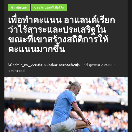
ข่าวฟุตบอล
ข่าวฟุตบอลพรีเมียร์ลีก
เพื่อทำคะแนน ฮาแลนด์เรียก
ว่าไร้สาระและประเสริฐใน
ขณะที่เขาสร้างสถิติการให้
คะแนนมากขึ้น
admin_xn__22c0bcux2bal6a1a4ch6eh2uja
ตุลาคม 9, 2022
1 min read