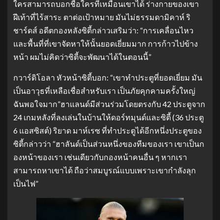
ใครสามารถบอกชื่อใครที่เหมือนเขาได้ ร่างกายของเขา
ฝีเท้าที่ไร้สาระ ตาต่อเป้าหมาย มันไม่ธรรมดามิคาห์ ริ
ชาร์ดส์ อดีตกองหลังซิตี้กล่าวเสริมว่า: “การเคลื่อนไหว
และพื้นที่ที่เขาจัดหาให้นั้นยอดเยี่ยมมาก การก้าวไปข้าง
หน้า ผมไม่คิดว่าซิตี้จะพัฒนาได้ในตอนนี้”
กวาร์ดิโอลา หัวหน้าซิตี้บอก: “เขาทำประตูที่ยอดเยี่ยม มัน
เป็นอาวุธที่เหลือเชื่อสำหรับเรา เป็นภัยคุกคามครั้งใหญ่
ฉันพอใจมาก”ฮาแลนด์มีส่วนร่วมโดยตรงกับ 42 ประตูจาก
24 เกมหลังที่ลงเล่นในบ้านให้ดอร์ทมุนด์และซิตี้ (36 ประตู
6 แอสซิสต์) ริยาด มาห์เรซ ที่ทำประตูได้อีกหนึ่งประตูของ
ซิตี้กล่าวว่า “ฮาลันด์เป็นส่วนหนึ่งของทีมของเรา เขาเป็นก
องหน้าของเรา เช่นเดียวกับกองหน้าคนอื่น ๆ หากเรา
สามารถหาเขาได้ ถือว่าสมบูรณ์แบบเพราะเขากำลังลุก
เป็นไฟ”