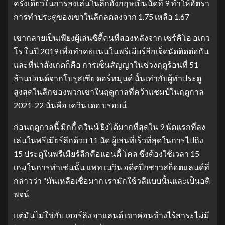
ครั้งเดียวในการลงเล่นในลีกอังกฤษเป็นนัดที่ 9 ทำให้อัตรา
การทำประตูของเขาในลีกลดลงจาก 1.75 เหลือ 1.67
เขากลายเป็นเพียงผู้เล่นซิตี้คนที่สองหลังจาก เซร์คิโอ อเกว
โร ในปี 2019 เพื่อทำคะแนนในพรีเมียร์ลีกเจ็ดนัดติดต่อกัน
และที่น่าสังเกตก็คือ การเซ็นสัญญาในช่วงฤดูร้อนที่ 51
ล้านปอนด์จากโบรุสเซีย ดอร์ทมุนด์ นั้นเท่ากับผู้ทำประตู
สูงสุดในลีกของพวกเขาในฤดูกาลที่คว้าแชมป์ในฤดูกาล
2021-22 นั่นคือ เควิน เดอ บรอยน์
ก่อนฤดูกาลนี้ มิกกี้ ควินน์ ยิงได้มากที่สุดใน 9 นัดแรกที่ลง
เล่นในพรีเมียร์ลีกด้วย 11 นัด ผู้เล่นที่เร็วที่สุดในการไปถึง
15 ประตูในพรีเมียร์ลีกคือแอนดี้ โคล ซึ่งต้องใช้เวลา 15
เกมในการทำเช่นนั้น แพท เนวิน อดีตปีกชาวสก็อตแลนด์ที่
กล่าวว่า “มันเหลือเชื่อมาก เรามักใช้วลีแบบนั้นและเป็นอติ
พจน์
แต่มันไม่ใช่กับ เออร์ลิง ฮาแลนด์ เขาค่อนข้างไร้สาระไม่มี