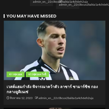
admin_xn__22c0bcux2bal6a1a4ch6eh2uja
admin_xn__22c0bcux2bal6a1a4ch6eh
YOU MAY HAVE MISSED
ข่าวฟุตบอล
ข่าวฟุตบอลวันนี้
เวสต์แฮมกำลัง พิจารณาคว้าตัว ลาซาร์ ซามาร์ซิช กอง
กลางอูดิเนเซ่
สิงหาคม 12, 2023
admin_xn__22c0bcux2bal6a1a4ch6eh2uja