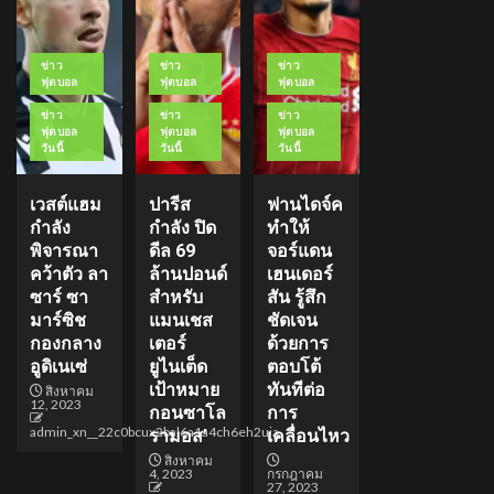
ข่าว
ข่าว
ข่าว
ฟุตบอล
ฟุตบอล
ฟุตบอล
ข่าว
ข่าว
ข่าว
ฟุตบอล
ฟุตบอล
ฟุตบอล
วันนี้
วันนี้
วันนี้
เวสต์แฮม
ปารีส
ฟานไดจ์ค
กำลัง
กำลัง ปิด
ทำให้
พิจารณา
ดีล 69
จอร์แดน
คว้าตัว ลา
ล้านปอนด์
เฮนเดอร์
ซาร์ ซา
สำหรับ
สัน รู้สึก
มาร์ซิช
แมนเชส
ชัดเจน
กองกลาง
เตอร์
ด้วยการ
อูดิเนเซ่
ยูไนเต็ด
ตอบโต้
เป้าหมาย
ทันทีต่อ
สิงหาคม
12, 2023
กอนซาโล
การ
admin_xn__22c0bcux2bal6a1a4ch6eh2uja
รามอส’
เคลื่อนไหว
สิงหาคม
4, 2023
กรกฎาคม
27, 2023