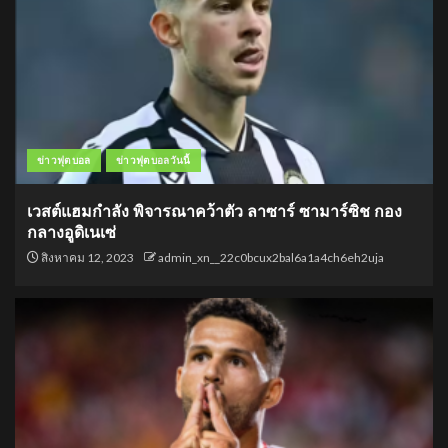
ข่าวฟุตบอล
ข่าวฟุตบอลวันนี้
เวสต์แฮมกำลัง พิจารณาคว้าตัว ลาซาร์ ซามาร์ซิช กอง
กลางอูดิเนเซ่
สิงหาคม 12, 2023
admin_xn__22c0bcux2bal6a1a4ch6eh2uja