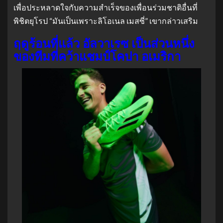
เพื่อประหลาดใจกับความสำเร็จของเพื่อนร่วมชาติอื่นที่
พิชิตยุโรป “มันเป็นเพราะลิโอเนล เมสซี่” เขากล่าวเสริม
ฤดูร้อนที่แล้ว อัลวาเรซ เป็นส่วนหนึ่ง
ของทีมที่คว้าแชมป์โคปา อเมริกา