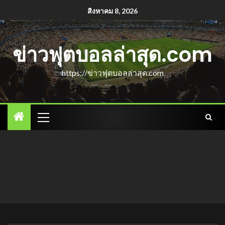
สิงหาคม 8, 2026
ข่าวฟุตบอลล่าสุด.com
https://ข่าวฟุตบอลล่าสุด.com