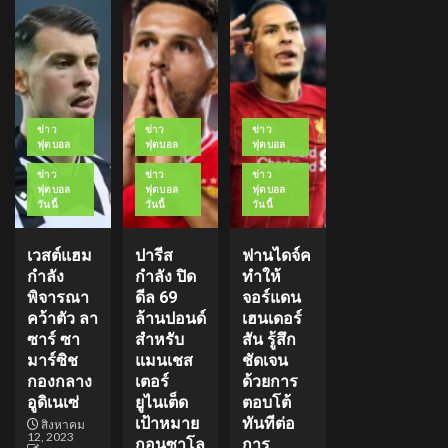
ข่าว
ข่าว
ข่าว
ฟุตบอล
ฟุตบอล
ฟุตบอล
ข่าว
ข่าว
ข่าว
ฟุตบอล
ฟุตบอล
ฟุตบอล
วันนี้
วันนี้
วันนี้
เวสต์แฮม
ปารีส
ฟานไดจ์ค
กำลัง
กำลัง ปิด
ทำให้
พิจารณา
ดีล 69
จอร์แดน
คว้าตัว ลา
ล้านปอนด์
เฮนเดอร์
ซาร์ ซา
สำหรับ
สัน รู้สึก
มาร์ซิช
แมนเชส
ชัดเจน
กองกลาง
เตอร์
ด้วยการ
อูดิเนเซ่
ยูไนเต็ด
ตอบโต้
เป้าหมาย
ทันทีต่อ
สิงหาคม
12, 2023
กอนซาโล
การ