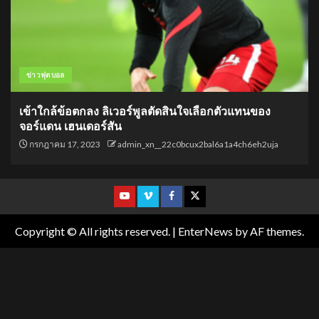
ข่าวฟุตบอล
เข้าใกล้ข้อตกลง ลิเวอร์พูลตัดสินใจเลือกตัวแทนของ
จอร์แดน เฮนเดอร์สัน
กรกฎาคม 17, 2023
admin_xn__22c0bcux2bal6a1a4ch6eh2uja
Copyright © All rights reserved.
|
EnterNews
by AF themes.