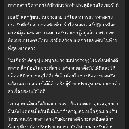
พลาดจากซิลวาทำให้ซัลซ์บวร์กทำประตูอีควอไลเซอร์ได้
เชลซีไล่หาผู้ชนะในช่วงสาย แต่ไม่สามารถหาทางผ่าน
แนวรับที่เข้มงวดของซัลซ์บวร์กได้ พอตเตอร์ปฏิเสธที่จะ
ตำหนิผู้เล่นของเขา แต่ยอมรับว่าเขารู้อยู่แล้วว่าพวกเขา
ต้องปรับปรุงตรงไหน เราผิดหวังกับผลการแข่งขันในท้าย
ที่สุด เขากล่าว
“ผมคิดว่าเด็กๆ ทุ่มเททุกอย่าง ผมทำจริงๆจู่โจมค่อนข้างดี
พลาดเล็กน้อยในช่วงที่สาม แต่พวกเขาตั้งรับได้ดีและได้
บล็อคที่ดี ทำประตูได้ดี แพ้เล็กน้อยในช่วงที่สองของครึ่ง
หลัง แต่ตอบสนองได้ดีอีกครั้ง ผู้รักษาประตูของพวกเขาทำ
สำเร็จ ประหยัดได้ดี
“เราทุกคนผิดหวังกับผลการแข่งขัน แต่เด็กๆ ทุ่มเททุกอย่าง
มันยังไม่ค่อยเป็นวันนี้ มันน่ารำคาญเสมอเมื่อคุณยอมรับ
โดยรวมแล้ว ผลงานเกมรับค่อนข้างดี รายละเอียดเล็กๆ
น้อยๆ ที่เราต้องปรับปรุงเกมแรก มันไม่ง่ายสำหรับเด็กๆ