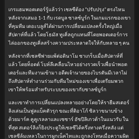
เกรแฮมพอตเตอร์รู้แล้วว่า เชลซีต้อง “ปรับปรุง” ตรงไหน
หลังจากเสมอ 1-1 กับ เรดบูล ซาลซ์บูร์ก ในเกมแรกของเขา
ที่คุมทีม เดอะบลูส์ได้ผ่านการเปลี่ยนแปลงครั้งใหญ่เมื่อ
สัปดาห์ที่แล้ว โดยโธมัส ทูเคิ่ลถูกแทนที่โดยพอตเตอร์การ
ไล่ออกของทูเคิ่ลสร้างความประหลาดใจให้กับหลาย ๆ คน
หลังจากที่เชลซีพ่ายแพ้ต่อดินาโม ซาเกร็บเมื่อสัปดาห์ที่
แล้ว โดยท็อดด์ โบห์ลีเคลื่อนไหวอย่างรวดเร็วเพื่อนำพอต
เตอร์และทีมงานเข้ามา อดีตเจ้านายของไบรตันมีเวลาไม่
ถึงสัปดาห์ทำงานร่วมกับทีมใหม่ของเขาเพื่อเตรียมพวก
เขาให้พร้อมสำหรับระบบของเขากับซาลซ์บูร์ก
และเขาทำการเปลี่ยนแปลงหลายอย่างโดยให้ราฮีมสเตอร์
ลิงเล่นเป็นฟูลแบ็คตัวรุก ขณะที่ติอาโก้ ซิลวาขนาบข้าง
ด้วยมาร์ค คูคูเรลลาและเซซาร์ อัซปิลิเกวต้าในแนวรับ ใน
ที่สุด สเตอร์ลิงก็ยิงประตูให้เชลซีได้ครึ่งทางครึ่งหลัง แต่
เชลซีล้มเหลวในการผูกเน็คไทและถูกลงโทษเมื่อความผิด