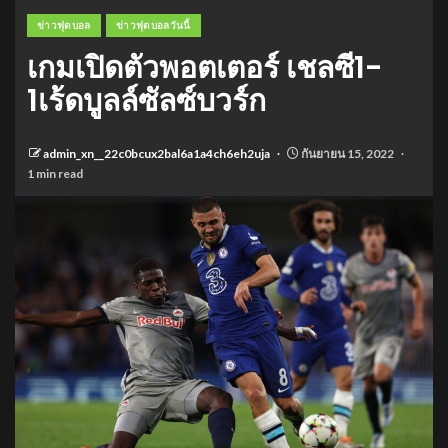
ข่าวฟุตบอล
ข่าวฟุตบอลวันนี้
เกมเปิดตัวพอตเตอร์ เชลซี1-
1เร้ดบูลล์ซัลซ์บวร์ก
admin_xn__22c0bcux2bal6a1a4ch6eh2uja
กันยายน 15, 2022
1 min read