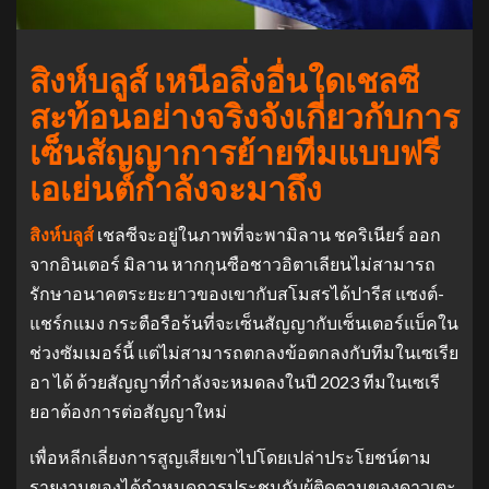
สิงห์บลูส์ เหนือสิ่งอื่นใดเชลซี
สะท้อนอย่างจริงจังเกี่ยวกับการ
เซ็นสัญญาการย้ายทีมแบบฟรี
เอเย่นต์กําลังจะมาถึง
สิงห์บลูส์
เชลซีจะอยู่ในภาพที่จะพามิลาน ชคริเนียร์ ออก
จากอินเตอร์ มิลาน หากกุนซือชาวอิตาเลียนไม่สามารถ
รักษาอนาคตระยะยาวของเขากับสโมสรได้ปารีส แซงต์-
แชร์กแมง กระตือรือร้นที่จะเซ็นสัญญากับเซ็นเตอร์แบ็คใน
ช่วงซัมเมอร์นี้ แต่ไม่สามารถตกลงข้อตกลงกับทีมในเซเรีย
อา ได้ ด้วยสัญญาที่กําลังจะหมดลงในปี 2023 ทีมในเซเรี
ยอาต้องการต่อสัญญาใหม่
เพื่อหลีกเลี่ยงการสูญเสียเขาไปโดยเปล่าประโยชน์ตาม
รายงานของได้กําหนดการประชุมกับผู้ติดตามของดาวเตะ