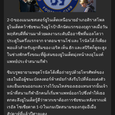
2-0 ของแมนเชสเตอร์ยูไนเต็ดเหนือนายอําเภอติราสโพล
ยูไนเต็ดคว้าชัยชนะในยูโรป้าลีกนัดแรกของฤดูกาลเมื่อวัน
พฤหัสบดีที่ผ่านมาด้วยผลงานระดับมืออาชีพที่มอลโดวา
ประตูในครึ่งแรกจาก จาดอน ซานโช่ และ โรนัลโด้ ก็เพียง
พอแล้วสําหรับลูกทีมของ เอริค เท็น ฮัก และสปิริตก็ดูจะสูง
ในช่วงพักครึ่งขณะที่ผู้เล่นของยูไนเต็ดมุ่งหน้าลงอุโมงค์
แพทย์ประจําสนามกีฬา
ซิมบรูพยายามหยุดโรนัลโด้เพื่อถ่ายรูปด้วยโทรศัพท์ของ
เธอในมือผู้ชนะบัลลงดอร์ห้าสมัยกําลังรีบไปที่ห้องแต่งตัว
และยื่นแขนออกและวางไว้บนไหล่ของเธอแทนจากนั้นเจ้า
หน้าที่สนามกีฬาอีกคนก็เริ่มพาแพทย์ออกไปซึ่งทําให้เธอ
ตกตะลึงยูไนเต็ดรู้ดีว่าพวกเขาต้องการชัยชนะหลังจากแพ้
เรอัล โซเซียดาด 1-0 ในเกมเปิดสนามของกลุ่มอีเมื่อ
สัปดาห์ที่แล้วปีศาจแดง