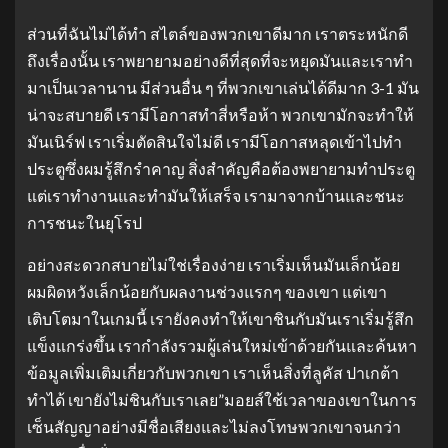
ส่วนที่ฉันไม่ได้ทํา สไตล์ของพวกเขาดีมาก เราตระหนักดี
ถึงเรื่องนั้น เราพยายามอย่างดีที่สุดที่จะหยุดมันและเราทํา
มาเป็นเวลานาน มีส่วนอื่น ๆ ที่พวกเขาเล่นได้ดีมาก 3-1 มัน
น่าจะสบายดี เรามีโอกาสทําสี่หรือห้า พวกเขามักจะทําให้
มันเนิร์ฟ เราเริ่มตัดสินใจไม่ดี เรามีโอกาสหลุดเข้าไปทํา
ประตูซึ่งผมรู้สึกรําคาญ สิ่งสําคัญคือต้องพยายามทําประตู
แต่เราทํางานและทํามันให้เสร็จ เรามาจากบ้านและชนะ
การชนะในยุโรป
อย่างสะดวกสบายไม่ใช่เรื่องง่าย เราเริ่มเห็นมันเล็กน้อย
ผมผิดหวังเล็กน้อยกับผลงานช่วงแรกๆ ของเขา แต่เขา
เติบโตมาในเกมนี้ เรายังคงทําให้เขาชินกับมันเราเริ่มรู้สึก
แข็งแกร่งขึ้น เรากําลังรวมผู้เล่นใหม่เข้าด้วยกันและค้นหา
ข้อมูลเพิ่มเติมเกี่ยวกับพวกเขา เราเห็นสิ่งที่ลูคัส ปาเกต้า
ทําได้ เขายังไม่ชินกับเราเลย”มอยส์ใช้เวลาของเขาในการ
เซ็นสัญญาอย่างมีชื่อเสียงและไม่ลงโทษพวกเขาจนกว่า