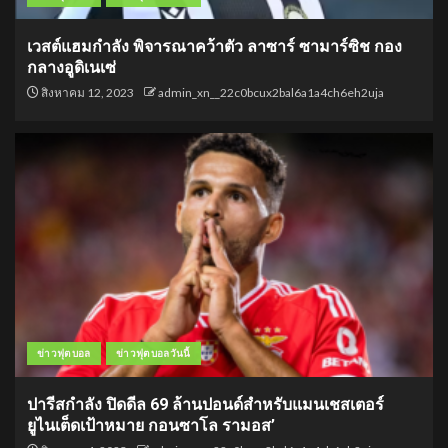
เวสต์แฮมกำลัง พิจารณาคว้าตัว ลาซาร์ ซามาร์ซิช กอง
กลางอูดิเนเซ่
สิงหาคม 12, 2023
admin_xn__22c0bcux2bal6a1a4ch6eh2uja
ข่าวฟุตบอล
ข่าวฟุตบอลวันนี้
ปารีสกำลัง ปิดดีล 69 ล้านปอนด์สำหรับแมนเชสเตอร์
ยูไนเต็ดเป้าหมาย กอนซาโล รามอส’