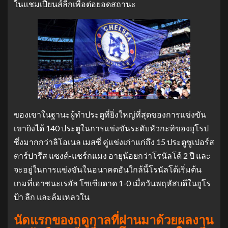
ในแชมเปี้ยนส์ลีกเพื่อต่อยอดสถานะ
ของเขาในฐานะผู้ทําประตูที่ยิ่งใหญ่ที่สุดของการแข่งขัน
เขายิงได้ 140 ประตูในการแข่งขันระดับหัวกะทิของยุโรป
ซึ่งมากกว่าลิโอเนล เมสซี่ คู่แข่งเก่าแก่ถึง 15 ประตูซูเปอร์ส
ตาร์ปารีส แซงต์-แชร์กแมง อายุน้อยกว่าโรนัลโด้ 2 ปี และ
จะอยู่ในการแข่งขันในอนาคตอันใกล้นี้โรนัลโด้เริ่มต้น
เกมที่เอาชนะเรอัล โซเซียดาด 1-0 เมื่อวันพฤหัสบดีในยูโร
ป้า ลีก และล้มเหลวใน
นัดแรกของฤดูกาลที่ผ่านมาด้วยผลงาน