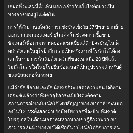
เสมอที่จะเล่นที่นี่” เท็น แฮก กล่าวกับเว็บไซต์อย่างเป็น
ทางการของยูไนเต็ดใน
การให้สัมภาษณ์หลังการแข่งขันแข้งวัย 37 ปีพยายามย้าย
ออกจากแมนเชสเตอร์ ยูไนเต็ด ในช่วงตลาดซื้อขาย
ซัมเมอร์เพื่อตามหาฟุตบอลแชมเปี้ยนส์ลีกปัจจุบันยูไนเต็
ดกําลังเล่นในยูโรป้าลีก และเป็นครั้งแรกที่โรนัลโด้ได้ลง
เล่นในรายการนั้นนับตั้งแต่วันที่ของเขาเมื่อ 20 ปีที่แล้ว
ไม่มีสโมสรใดในยุโรปยื่นข้อเสนอที่เป็นรูปธรรมสําหรับผู้
ชนะบัลลงดอร์ห้าสมัย
แม้ว่าอัล ฮิลาลและอัล นัสเซอร์จะแสดงความสนใจก็ตาม
เดอะ ซัน อ้างว่าทีมซาอุดิอาระเบียยังคงติดตาม
สถานการณ์ของโรนัลโด้โดยสัญญาของเขากําลังจะหมด
ลงในปี 2023ทั้งสองฝ่ายยังมีทรัพยากรที่จะย้ายทีมชาติ
โปรตุเกสในเดือนมกราคมหากพวกเขารู้สึกว่าพวกเขา
สามารถหันหัวของเขาได้เชื่อกันว่าโรนัลโด้ต้องการเล่น