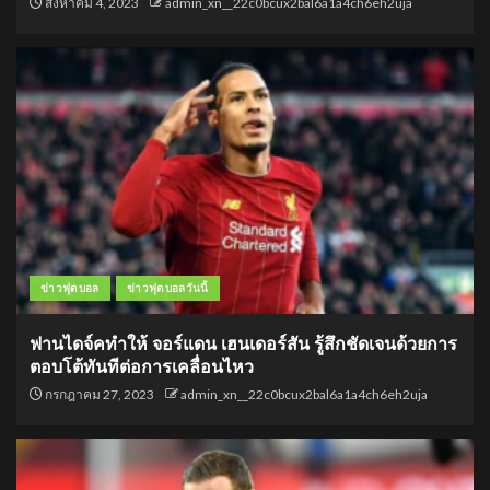
สิงหาคม 4, 2023
admin_xn__22c0bcux2bal6a1a4ch6eh2uja
ข่าวฟุตบอล
ข่าวฟุตบอลวันนี้
ฟานไดจ์คทำให้ จอร์แดน เฮนเดอร์สัน รู้สึกชัดเจนด้วยการ
ตอบโต้ทันทีต่อการเคลื่อนไหว
กรกฎาคม 27, 2023
admin_xn__22c0bcux2bal6a1a4ch6eh2uja