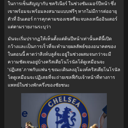
ในการเซ็นสัญญากับ ชคริเนียร์ ในช่วงซัมเมอร์ปีหน้า ซึ่ง
เขาพร้อมจะพร้อมลงสนามแบบฟรีๆ หากไม่มีการต่ออายุ
ตัวที่ อินเตอร์ การคุกคามของเชลซีจะจบลงเหนืออินเตอร์
แต่ตามรายงานระบุว่า
มันจะเริ่มปรากฏให้เห็นตั้งแต่ต้นปีหน้าเท่านั้นคดีนี้เปิด
กว้างและเป็นการเร็วที่จะทํานายผลลัพธ์ของอนาคตของ
ในตอนนี้ คาดว่าสิงห์บลูส์จะอยู่ในช่วงผสมจนกว่าจะมี
ความชัดเจนอยู่บ้างคริสเตียโนโรนัลโด้ดูเหมือนจะ
‘ปฏิเสธ’ ภาพกับแฟน ๆ ขณะเดินลงอุโมงค์คริสเตียโนโรนัล
โดดูเหมือนจะปฏิเสธที่จะถ่ายเซลฟี่กับเจ้าหน้าที่ทางการ
แพทย์ในช่วงพักครึ่งของชัยชนะ