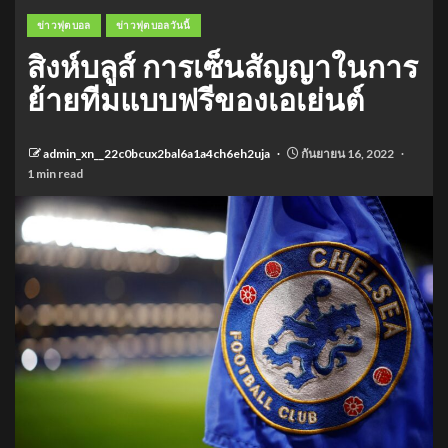
ข่าวฟุตบอล
ข่าวฟุตบอลวันนี้
สิงห์บลูส์ การเซ็นสัญญาในการ
ย้ายทีมแบบฟรีของเอเย่นต์
admin_xn__22c0bcux2bal6a1a4ch6eh2uja
กันยายน 16, 2022
1 min read