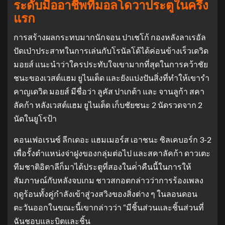
ระดับมืออาชีพที่มอลโดวาประตูในครึ่ง
แรก
การสร้างผลกระทบมากนักจอน ปาเชโก้ กองหลังลาเรอัล
ปัดเป่าประสาทในการเล่นกับโรนัลโด้ได้ค่อนข้างเร็วเดวิด
มอยส์ แนะนําว่าใครประทับใจเขามากที่สุดในการคว้าชัย
ชนะของเวสต์แฮม ยูไนเต็ด และยังแบ่งปันสิ่งที่ทําให้เขารํา
คาญเดวิด มอยส์ มีชื่อว่า ลูคัส ปาเกต้า และ จานลูก้า สคา
ลัคก้า หลังเวสต์แฮม ยูไนเต็ด เก็บชัยชนะ 2 นัดรวดจาก 2
นัดในยูโรป้า
คอนเฟอเรนซ์ ลีกเดอะ แฮมเมอร์ส เอาชนะ ซิลเคบอร์ก 3-2
เพื่อรั้งตําแหน่งจ่าฝูงของกลุ่มต่อไป และสคาลัคก้า ดาวเตะ
ทีมชาติอิตาลีก็มาได้ประตูที่สองในค่ําคืนนี้ในการให้
สัมภาษณ์กับหลังจบเกม ชาวสกอตกล่าวว่าการร้องเพลง
ฤดูร้อนทั้งคู่กําลังเข้าสู่วงสวิงของสิ่งต่าง ๆ ในลอนดอน
ตะวันออกในขณะนี้เขากล่าวว่า “มีชิ้นส่วนและชิ้นส่วนที่
ฉันชอบและบิตและชิ้น