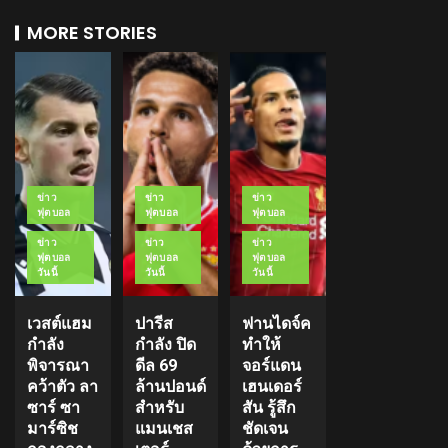
MORE STORIES
ข่าว
ข่าว
ข่าว
ฟุตบอล
ฟุตบอล
ฟุตบอล
ข่าว
ข่าว
ข่าว
ฟุตบอล
ฟุตบอล
ฟุตบอล
วันนี้
วันนี้
วันนี้
เวสต์แฮม
ปารีส
ฟานไดจ์ค
กำลัง
กำลัง ปิด
ทำให้
พิจารณา
ดีล 69
จอร์แดน
คว้าตัว ลา
ล้านปอนด์
เฮนเดอร์
ซาร์ ซา
สำหรับ
สัน รู้สึก
มาร์ซิช
แมนเชส
ชัดเจน