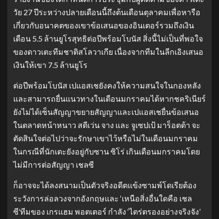
วัย 27 ปีระหว่างปลายเดือนนี้ถึงต้นเดือนตุลาคมเพื่อหารือ
เกี่ยวกับอนาคตของเขาข้อเสนอของอินเตอร์รวมถึงเงิน
เดือน 5.5 ล้านยูโรสุทธิต่อปีพร้อมโบนัส สิ่งนี้ไม่เป็นที่พอใจ
ของดาวเตะทีมชาติสโลวาเกีย เนื่องจากทีมในลีกเอิงเสนอ
เงินให้เขา 7.5 ล้านยูโร
ต่อปีพร้อมโบนัส เปแอสเชยังคงให้ความสนใจในกองหลัง
และสามารถยื่นแนวทางในเดือนมกราคมได้หากชคริเนียร์
ยังไม่ได้เซ็นสัญญาขยายสัญญาและเปแอสเชยื่นข้อเสนอ
ในตลาดหน้าหนาว สตีเว่น จาง และ จูเซปเป้ มาร็อตต้า จะ
ตัดสินใจต่อไปว่าจะรักษาเขาไว้หรือไม่ในเดือนมกราคม
ในกรณีที่นักเตะยังอยู่กับซาน ซิโร่ เกินเดือนมกราคมโดย
ไม่มีการต่อสัญญา เชลซี
ก็อาจจะได้ลงสนามเป็นตัวจริงอดีตแข้งซามพ์โดเรียต้อง
ระวังการล่อลวงจากอังกฤษและ ‘เหนือสิ่งอื่นใดคือ เชล
ซี’ทีมของ เกรแฮม พอตเตอร์ กําลัง ‘ไตร่ตรองอย่างจริงจัง’