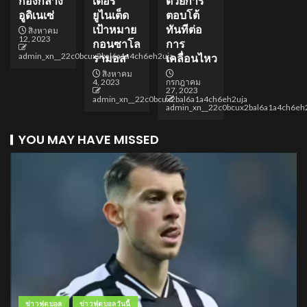
กองกลาง
เตอร์
ด้วยการ
อูดิเนเซ่
ยูไนเต็ด
ตอบโต้
เป้าหมาย
ทันทีต่อ
สิงหาคม
12, 2023
กอนซาโล
การ
admin_xn__22c0bcux2bal6a1a4ch6eh2uja
รามอส’
เคลื่อนไหว
สิงหาคม
4, 2023
กรกฎาคม
27, 2023
admin_xn__22c0bcux2bal6a1a4ch6eh2uja
admin_xn__22c0bcux2bal6a1a4ch6eh
YOU MAY HAVE MISSED
ข่าวฟุตบอล
ข่าวฟุตบอลวันนี้