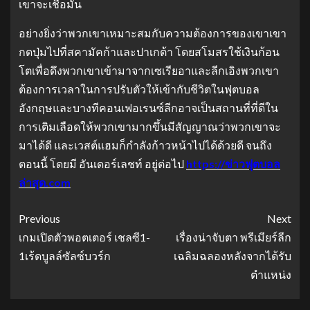
เขาจะเชื่อมั่น
อย่างยิ่งว่าพวกเขาเหมาะสมกับความต้องการของเขาเขา
กดปุ่มไปที่สคามัคก้าและปาเกต้า โดยสโมสรใช้เงินก้อน
โตเพื่อดึงพวกเขาเข้ามาจากเซเรียอาและลีกเอิงพวกเขา
ต้องการเวลาในการปรับตัวให้เข้ากับชีวิตในฟุตบอล
อังกฤษและบางทีคอนเฟอเรนซ์ลีกอาจเป็นสถานที่ที่ดีใน
การเติมเลือดให้พวกเขามากขึ้นมีสัญญาณว่าพวกเขาจะ
มาได้ดี และเวสต์แฮมก็กําลังก้าวหน้าไปได้ด้วยดี จนถึง
ตอนนี้ โดยมี อันเดอร์เลชท์ อยู่ต่อไป
https://ข่าวฟุตบอล
ล่าสุด.com
Previous
Next
เกมเปิดตัวพอตเตอร์ เชลซี1-
เรื่องน่าจับตา พรีเมียร์ลีก
1เร้ดบูลล์ซัลซ์บวร์ก
เฉลิมฉลองหลังจากได้รับ
ตำแหน่ง