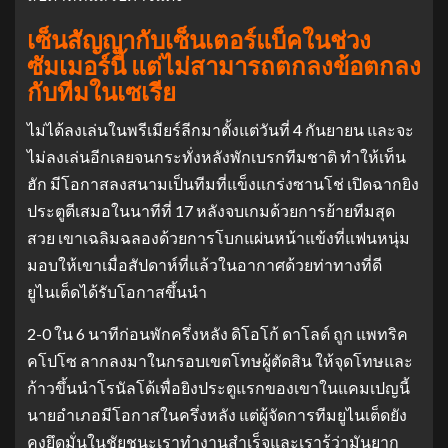
เซ็นสัญญากับเซ็นเตอร์แบ็คในช่วง
ซัมเมอร์นี้ แต่ไม่สามารถตกลงข้อตกลง
กับทีมในเซเรีย
ไม่ได้ลงเล่นในพรีเมียร์ลีกมาตั้งแต่วันที่ 4 กันยายน และจะ
ไม่ลงเล่นอีกเลยจนกระทั่งหลังพักเบรกทีมชาติ ทําให้เท็น
ฮัก มีโอกาสลงสนามเป็นทีมที่แข็งแกร่งซานโช่ เปิดฉากยิง
ประตูตีเสมอในนาทีที่ 17 หลังจบเกมด้วยการย้ายทีมสุด
สวย เขาเฉลิมฉลองด้วยการโบกแผ่นหน้าแข้งที่แฟนหนุ่ม
มอบให้เขาเมื่อสัปดาห์ที่แล้วในอากาศด้วยท่าทางที่ดี
ยูไนเต็ดได้รับโอกาสขึ้นนํา
2-0 ใน 6 นาทีก่อนพักครึ่งหลัง ดิโอโก้ ดาโลต์ ถูก แพทริค
คโปโซ ลากลงมาในกรอบเขตโทษผู้ตัดสิน ให้จุดโทษและ
ก้าวขึ้นนําโรนัลโด้เพื่อยิงประตูแรกของเขาในแคมเปญนี้
นายอําเภอมีโอกาสในครึ่งหลัง แต่ผู้จัดการทีมยูไนเต็ดยัง
คงยึดมั่นในชัยชนะเราทํางานสําเร็จและเรารู้ว่ามันยาก