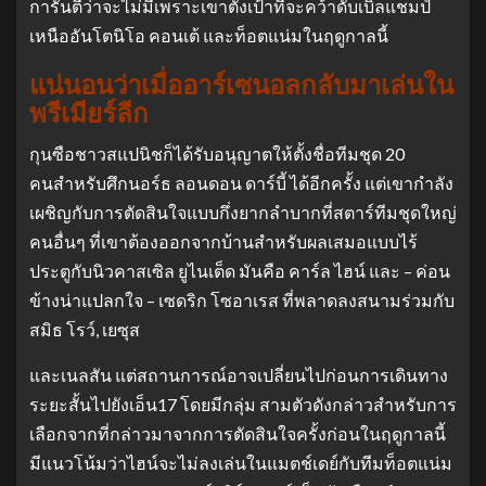
การันตีว่าจะไม่มีเพราะเขาตั้งเป้าที่จะคว้าดับเบิ้ลแชมป์
เหนืออันโตนิโอ คอนเต้ และท็อตแน่มในฤดูกาลนี้
แน่นอนว่าเมื่ออาร์เซนอลกลับมาเล่นใน
พรีเมียร์ลีก
กุนซือชาวสแปนิชก็ได้รับอนุญาตให้ตั้งชื่อทีมชุด 20
คนสําหรับศึกนอร์ธ ลอนดอน ดาร์บี้ ได้อีกครั้ง แต่เขากําลัง
เผชิญกับการตัดสินใจแบบกึ่งยากลําบากที่สตาร์ทีมชุดใหญ่
คนอื่นๆ ที่เขาต้องออกจากบ้านสําหรับผลเสมอแบบไร้
ประตูกับนิวคาสเซิล ยูไนเต็ด มันคือ คาร์ล ไฮน์ และ – ค่อน
ข้างน่าแปลกใจ – เซดริก โซอาเรส ที่พลาดลงสนามร่วมกับ
สมิธ โรว์, เยซุส
และเนลสัน แต่สถานการณ์อาจเปลี่ยนไปก่อนการเดินทาง
ระยะสั้นไปยังเอ็น17 โดยมีกลุ่ม สามตัวดังกล่าวสําหรับการ
เลือกจากที่กล่าวมาจากการตัดสินใจครั้งก่อนในฤดูกาลนี้
มีแนวโน้มว่าไฮน์จะไม่ลงเล่นในแมตช์เดย์กับทีมท็อตแน่ม