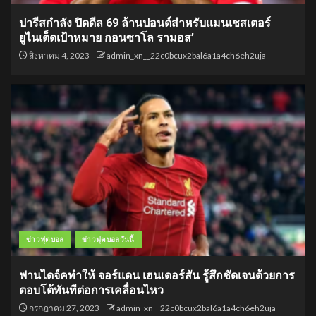
ปารีสกำลัง ปิดดีล 69 ล้านปอนด์สำหรับแมนเชสเตอร์
ยูไนเต็ดเป้าหมาย กอนซาโล รามอส’
สิงหาคม 4, 2023
admin_xn__22c0bcux2bal6a1a4ch6eh2uja
ข่าวฟุตบอล
ข่าวฟุตบอลวันนี้
ฟานไดจ์คทำให้ จอร์แดน เฮนเดอร์สัน รู้สึกชัดเจนด้วยการ
ตอบโต้ทันทีต่อการเคลื่อนไหว
กรกฎาคม 27, 2023
admin_xn__22c0bcux2bal6a1a4ch6eh2uja