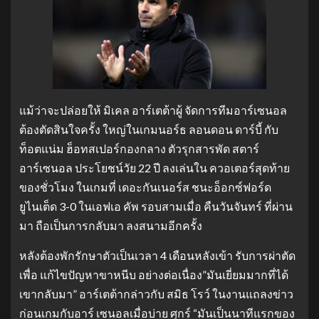
แม้ว่าจะปล่อยให้ มิเคล อาร์เตต้าผู้ จัดการทีมอาร์เซนอล
ต้องตัดสินใจครั้ง ใหญ่ในเกมนอร์ธ ลอนดอน ดาร์บี้ กับ
ท็อตแน่ม ฮ็อทสเปอร์กองกลาง ตัวรุกสารพัด สตาร์
อาร์เซนอล ประโยชน์วัย 22 ปี ลงเล่นใน ควอเตอร์สุดท้าย
ของชั่วโมง ในเกมที่ เดอะกันเนอร์ส ชนะอ็อกซ์ฟอร์ด
ยูไนเต็ด 3-0 ในเอฟเอ คัพ รอบสามเมื่อ คืนวันจันทร์ ที่ผ่าน
มา ถือเป็นการกลับมา ลงสนามอีกครั้ง
หลังต้องพักรักษาตัวเป็นเวลา 4 เดือนหลังเข้า รับการผ่าตัด
เพื่อ แก้ไขปัญหาขาหนีบ อย่างต่อเนื่อง”มันเยี่ยมมากที่ได้
เขากลับมา” อาร์เตต้ากล่าวกับ สมิธ โรว์ ในงานแถลงข่าว
ก่อนเกมกับอาร์ เซนอลเมื่อบ่าย ศุกร์ “มันเป็นนาทีแรกของ