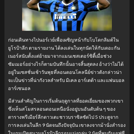
ก่อนเดินทางไปนอร์เวย์เพื่อเผชิญหน้ากับโบโดกลิมต์ใน
ยูโรป้าลีก ตามรายงาน ได้ลงเล่นในทุกนัดให้กับเดอะกัน
เนอร์สนับตั้งแต่ย้ายมาจากแมนเชสเตอร์ซิตี้เมื่อช่วง
ซัมเมอร์อย่างไรก็ตามบันทึกนั้นอาจสิ้นสุดลง อ้างว่าไม่ได้
อยู่ในเซสชั่นเช้าวันพุธที่ลอนดอนโคลนีย์ข่าวดังกล่าวน่า
จะเป็นข่าวที่น่ากังวลสําหรับ มิเคล อาร์เตต้า และแฟนบอล
อาร์เซนอล
มีส่วนสําคัญในการเริ่มต้นฤดูกาลที่ยอดเยี่ยมของพวกเขา
ซึ่งเห็นสโมสรลอนดอนเหนือนั่งอยู่บนอันดับต้น ๆ ของ
ตารางพรีเมียร์ลีกดาวเตะชาวบราซิลซัดไป 5 ประตูจาก
การลงเล่นในลีก 9 นัดจนถึงปัจจุบัน เขาลงจากม้านั่งสํารอง
ในเกมเปิดสนามยูโรป้าลีกรอบแบ่งกลุ่ม 2 นัดที่พบกับเอฟซี