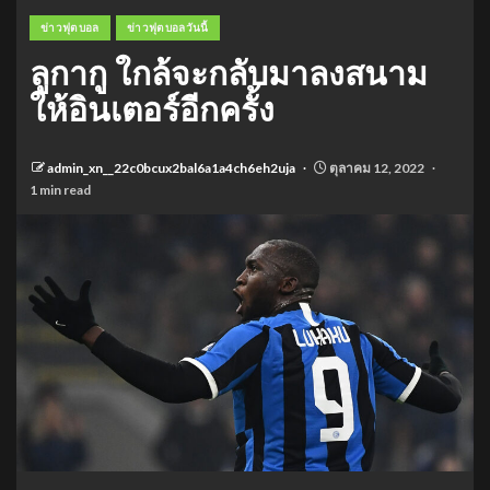
ข่าวฟุตบอล
ข่าวฟุตบอลวันนี้
ลูกากู ใกล้จะกลับมาลงสนาม
ให้อินเตอร์อีกครั้ง
admin_xn__22c0bcux2bal6a1a4ch6eh2uja
ตุลาคม 12, 2022
1 min read