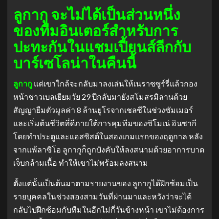
ลูกากู จะไม่ได้เป็นส่วนหนึ่ง
ของทีมอินเตอร์สําหรับการ
ปะทะกันในแชมเปี้ยนส์ลีกกับ
บาร์เซโลน่าในคืนนี้
ลูกากู
แต่เขาใกล้จะกลับมาลงเล่นให้เนราซซูร์รี่แล้วกอง
หน้าชาวเบลเยียมวัย 29 ปีกลับมายังสโมสรมิลานด้วย
สัญญายืมตัวมูลค่า 8 ล้านยูโรจากเชลซีในช่วงซัมเมอร์
และเริ่มต้นชีวิตที่ดีภายใต้การคุมทีมของซิโมเน่ อินซากี
โดยทําประตูและแอสซิสต์ในสองเกมแรกของฤดูกาล หลัง
จากแพ้ลาซิโอ ลูกากูก็ถูกบังคับให้ลงสนามด้วยอาการบาด
เจ็บกล้ามเนื้อ ทําให้เขาไม่พร้อมลงสนาม
ตั้งแต่นั้นเป็นต้นมาตามรายงานของ ลูกากูได้ฝึกซ้อมเป็น
รายบุคคลในช่วงสองสามวันที่ผ่านมาและหวังว่าจะได้
กลับไปฝึกซ้อมกับทีมในอีกไม่กี่วันข้างหน้า เขาไม่ต้องการ