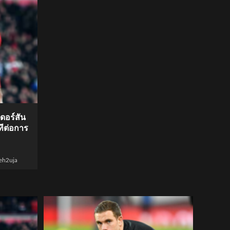
ดอร์สัน
ทีต่อการ
eh2uja