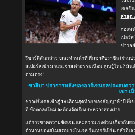
เชลซีแ
ล่าสุด
กองหน้
เปอร์ส
ข่าวอย
ริชาร์ลิสันกล่าว ขณะทำหน้าที่ ทีมชาติบราซิล (ผ่านประ
สเปอร์สเข้า มาและจ่าย ค่าธรรมเนียม คุณรู้ไหม? มันง่า
ตามตรง”
ซาลิบา ปราการหลังของอาร์เซนอลประสบความสำเ
เขา เน
ชาวฝรั่งเศสเข้าสู่ 18 เดือนสุดท้าย ของสัญญาห้าปี 
ที่ ข้อตกลงใหม่ จะต้องจัดเรียง ระหว่างสองฝ่าย
แต่การขาดความชัดเจน และความเร่งด่วน เกี่ยวกับ
ตำนานของสโมสรอย่างไนเจล วินเทอร์เบิร์น กลัวที่เล