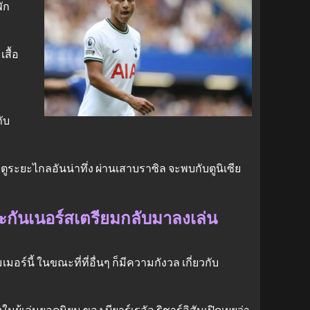
ัก
สื้อ
ับ
ตูระยะไกลอันน่าทึ่ง ผ่านเสาบราซิล จะพบกับตูนิเซีย
ดอะกันเนอร์สเตรียมกลับมาลงเล่น
นี้ ในขณะที่ที่อื่นๆ ก็มีความกังวล เกี่ยวกับ
ผู้เล่นยอดนิยม ของ บียาร์เรอัล ริชาร์ลิสันเปิดเผยว่า