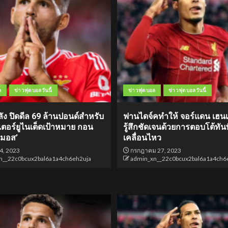
ล
ข่าวฟุตบอลวันนี้
ข่าวฟุตบอล
ข่าวฟุตบอลวันนี้
ัง ปิดดีล 69 ล้านปอนด์สำหรับ
ฟานไดจ์คทำให้ จอร์แดน เฮนเ
ตอร์ยูไนเต็ดเป้าหมาย กอน
รู้สึกชัดเจนด้วยการตอบโต้ทัน
ามอส’
เคลื่อนไหว
4, 2023
กรกฎาคม 27, 2023
n__22c0bcux2bal6a1a4ch6eh2uja
admin_xn__22c0bcux2bal6a1a4ch6