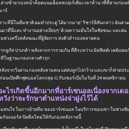
ุมล่างซ้าย กองหน้าท็อตแนมฮ็อทสเปอร์เพิ่มเวลาห้านาทีที่สามก่อนพ
มาร์
ะที่นี่ในทีมชาติ ผมทำประตู ได้มากมาย” ริชาร์ลิสันกล่าว ฉันสวมเ
ฉันมาที่นี่และ ทำงานอย่างเงียบๆ’ ด้วยความมั่นใจในชัยชนะ และฝน
นช่วงครึ่งหลังขณะที่ผู้จัดการ ส่งตัวสำรองหลายคน
ากลูกัส ปาเกต้า หลังจากการรวมกัน ที่ดีระหว่าง มิดฟิลด์เวสต์แฮมก
 นาทีในฐานะกองกลางตัวรุก
80 หลังจากวิ่งผ่าน กองหลังสามคน แต่ส่งลูกไปกว้าง และเขาก็ฟาดประ
 ก่อนเปิดศึกฟุตบอลโลกกลุ่ม G กับเซอร์เบียในวันที่ 24 พฤศจิกายน
ีอะไรเกิดขึ้นอีกมากที่อาร์เซนอลเนื่องจากเ
วังว่าจะรักษาตำแหน่งจ่าฝูงไว้ได้
วามสนใจ ในการย้ายทีม ของอาร์เซนอล ในบริการของเขา ในช่วงซัมเมอร์
มกันเนอร์ส ปิดดีลใหม่ให้กับกองหลังรายนี้
ดียวกัน ชุดทีม นอร์ธลอนดอน ก็เป็นหนึ่งในสโมสรที่ ‘ติดตาม’ หนึ่งใน