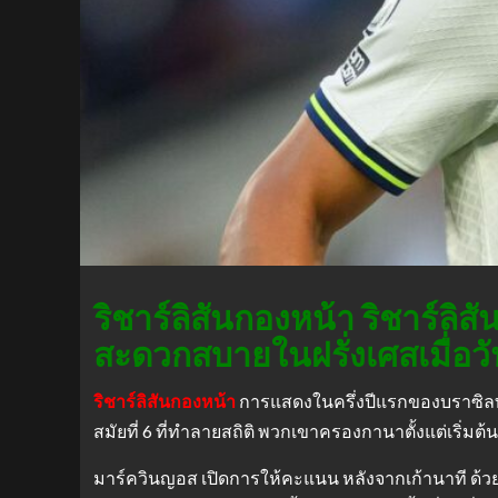
ริชาร์ลิสันกองหน้า ริชาร์ลิ
สะดวกสบายในฝรั่งเศสเมื่อวัน
ริชาร์ลิสันกองหน้า
การแสดงในครึ่งปีแรกของบราซิลทำใ
สมัยที่ 6 ที่ทำลายสถิติ พวกเขาครองกานาตั้งแต่เริ่มต้นด้
มาร์ควินญอส เปิดการให้คะแนน หลังจากเก้านาที ด้วยห