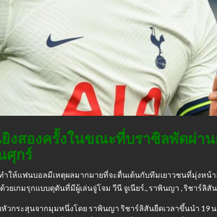
สันยิงสองครั้งในขณะที่บราซิลพัดผ่า
ศุกร์
ห้แฟนบอลมีเหตุผลมากมายที่จะตื่นเต้นกับทีมเยาวชนที่มุ่งหน้าส
วยเกมรุกแบบดุดันที่มีผู้เล่นจู่โจม วีนี จูเนียร์., ราพินญา , ริชาร์ล
ัวกระสุนจากมุมหนึ่งโดย ราพินญา ริชาร์ลิสันยืดเวลาขึ้นนำ 19 น