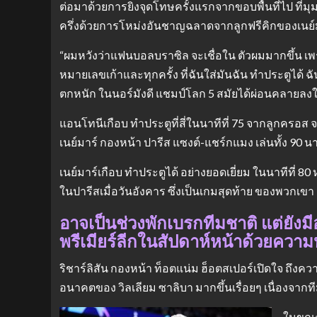
ต่อมาด้วยการยิงจุดโทษครั้งแรกจากขอบพื้นที่ไป ที่ม
ครึ่งด้วยการโหม่งอันชาญฉลาดจากลูกฟรีคิกของเนย์
“ผมหวังว่าแฟนบอลบราซิล จะเชื่อใน ตัวผมมากขึ้น เพรา
หมายเลขเก้าและทุกครั้ง ที่ฉันใส่มันฉัน ทำประตูได้ 
ตกหนัก ในนอร์มังดี แชมป์โลก 5 สมัยได้ผ่อนคลายลงใ
แอนโทนีเกือบ ทำประตูที่สี่ในนาทีที่ 75 จากลูกครอส จ
เนย์มาร์ กองหน้า ปารีส แซงต์-แชร์กแมง เล่นทั้ง 90
เนย์มาร์เกือบ ทำประตูได้ อย่างยอดเยี่ยม ในนาทีที่ 
ในปารีสเมื่อวันอังคาร ซึ่งเป็นเกมสุดท้าย ของพวกเขา
อาจเป็นช่วงพักเบรกทีมชาติ แต่ยังม
พรีเมียร์ลีกในสัปดาห์หน้าด้วยความห
ริชาร์ลิสัน กองหน้า ท็อตแน่ม ฮ็อตสเปอร์เปิดใจ ถึงค
อนาคตของ วิลเลียม ซาลิบา มากขึ้นเรื่อยๆ เนื่องจากที
ในขณะเ