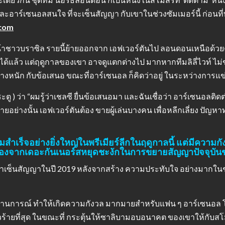
ละอาร์เซนอลสนใจ ที่จะเซ็นสัญญา กับเขาในช่วงซัมเมอร์นี้ ก่อนที
.com
าชาวบราซิล รายนี้ย้ายออกจาก เอฟเวอร์ตันไป ลอนดอนเหนือด้วย
 ได้แล้ว แต่ฤดูกาลของเขา อาจดูแตกต่างไป มากหากทีมลิลี่ไวท์ ไม
่างหนัก กับข้อเสนอ ขณะที่อาร์เซนอล ก็คิดว่าอยู่ ในระหว่างการแข
ตู ) ว่า “ผมรู้ว่าเชลซี ยื่นข้อเสนอมา และฉันเชื่อว่า อาร์เซนอลติ
ยอย่างนั้น เอฟเวอร์ตันต้อง ขายผู้เล่นบางคน เพื่อหลีกเลี่ยง ปัญหา
ร็จอย่างยิ่งใหญ่ในพรีเมียร์ลีกในฤดูกาลนี้ แต่มีความกั
ื่องจากเดอะกันเนอร์สหยุดชะงักในการขยายสัญญาปัจจุบั
ที่เขาเซ็นสัญญาในปี 2019 หลังจากสร้าง ความประทับใจ อย่างมากในช
สถานการณ์ ทำให้เกิดความกังวล มากมายสำหรับแฟน ๆ อาร์เซนอล 
วร้ายที่สุด ในขณะที่ กระตุ้นให้ซาลิบามอบอนาคต ของเขาให้กับส