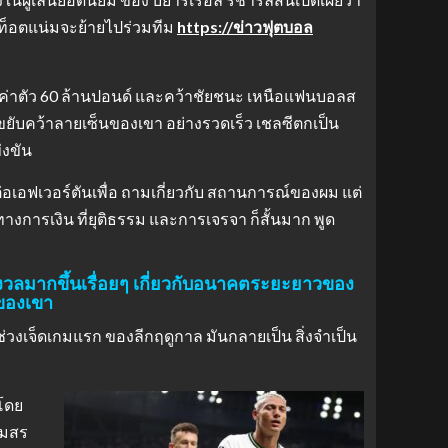
่ท็อตแน่มจะย้ายไปร่วมทีม
https://ข่าวฟุตบอล
ค่าตัว 60 ล้านปอนด์ และคว้าชัยชนะ เหนือแฟนบอลส
่ขยับคว้าลายเซ็นของเขา อย่างรวดเร็ว เชลซีตกเป็น
่งขัน
ดต่อเอฟเวอร์ตันเพื่อ ถามเกี่ยวกับ สถานการณ์ของผม แต่
ทางการเงิน ที่ยุติธรรม และการเจรจา ก็สั้นมาก พูด
งวลมากขึ้นเรื่อยๆ เกี่ยวกับอนาคตระยะยาวของ
นของเขา
่วงเจ็ดเกมแรก ของลีกฤดูกาล มันกลายเป็น สิ่งจำเป็น
โดย
โมสร