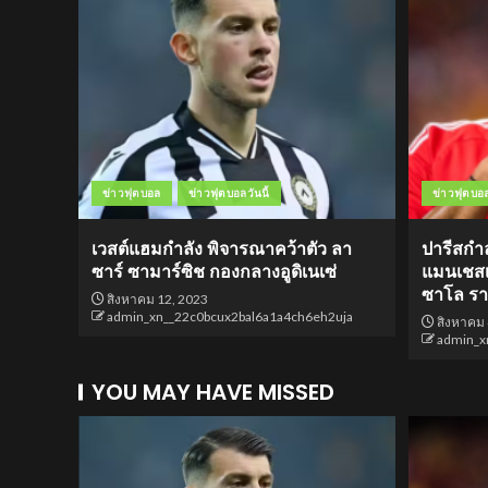
ข่าวฟุตบอล
ข่าวฟุตบอลวันนี้
ข่าวฟุตบอ
เวสต์แฮมกำลัง พิจารณาคว้าตัว ลา
ปารีสกำล
ซาร์ ซามาร์ซิช กองกลางอูดิเนเซ่
แมนเชสเ
ซาโล ร
สิงหาคม 12, 2023
admin_xn__22c0bcux2bal6a1a4ch6eh2uja
สิงหาคม 
admin_x
YOU MAY HAVE MISSED