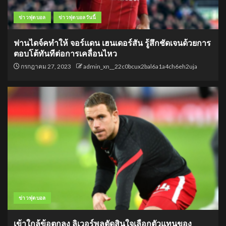
ข่าวฟุตบอล
ข่าวฟุตบอลวันนี้
ฟานไดจ์คทำให้ จอร์แดน เฮนเดอร์สัน รู้สึกชัดเจนด้วยการ
ตอบโต้ทันทีต่อการเคลื่อนไหว
กรกฎาคม 27, 2023
admin_xn__22c0bcux2bal6a1a4ch6eh2uja
ข่าวฟุตบอล
เข้าใกล้ข้อตกลง ลิเวอร์พูลตัดสินใจเลือกตัวแทนของ