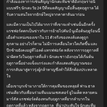
กำลังมองหาการเซ็นสัญญานักเตะทีมชาติอังกฤษรายนี้
แบบฟรีๆ นักเตะวัย 24 ปีที่หมดสัญญาเมื่อสิ้นสุดฤดูกาล ได้
รับความสนใจจากยักษ์ใหญ่จากคาตาลันมาก่อน
และมีความเป็นไปได้มากกว่าที่เขาจะทำเช่นนั้นอีกครั้ง
แรชฟอร์ดตกเป็นข่าวกับการย้ายไปคัมป์ นูเมื่อต้นฤดูร้อนนี้
เมื่อตำแหน่งของเขาใน 11 ตัวจริงของหงส์แดงดูถูก
คุกคาม อย่างไรก็ตาม ไม่มีการเคลื่อนไหวใดเกิดขึ้น และ
ปีกซ้ายยังคงอยู่ที่โอลด์ แทรฟฟอร์ด หลังจากการฤดูกาลที่
น่าผิดหวังในฤดูกาลที่แล้ว นักเตะชาวอังกฤษได้เริ่มต้น
ฤดูกาลนี้อย่างแข็งแกร่งและกำลังแสดงสัญญาณของ
การกลับมาสู่ดาวรุ่งผู้กล้าหาญซึ่งทำให้ลีกต้องประหลาด
ใจ
เมื่อเขาบุกเข้ามาภายใต้การคุมทีมของหลุยส์ ฟาน ฮาล
เช่นเดียวกับเพื่อนร่วมทีมแมนเชสเตอร์ ยูไนเต็ด หลายคน
มาร์คัส แรชฟอร์ดต้องทนกับฤดูกาลที่ยากลำบากใน
ฤดูกาลที่แล้ว หลังจากฤดูกาล ที่น่าประทับใจ นักเตะทีม