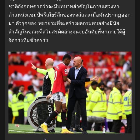
ชาติอังกฤษคาดว่าจะมีบทบาทสำคัญในการแสวงหา
ตำแหน่งแชมป์พรีเมียร์ลีกของหงส์แดง เมื่อมันปรากฏออก
มา ตัวรุกของ พยายามที่จะสร้างผลกระทบอย่างมีนัย
สำคัญในขณะที่สโมสรติดอ่างจนจบอันดับที่หกภายใต้ผู้
จัดการทีมชั่วคราว