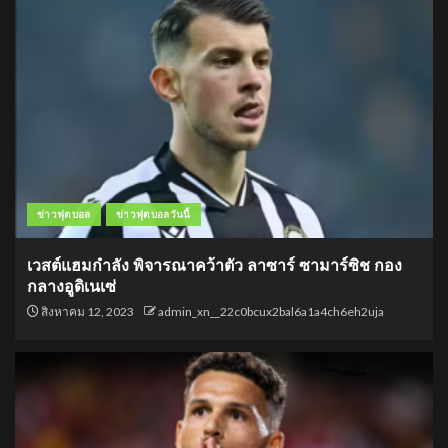
ข่าวฟุตบอล
ข่าวฟุตบอลวันนี้
เวสต์แฮมกำลัง พิจารณาคว้าตัว ลาซาร์ ซามาร์ซิช กอง
กลางอูดิเนเซ่
สิงหาคม 12, 2023
admin_xn__22c0bcux2bal6a1a4ch6eh2uja