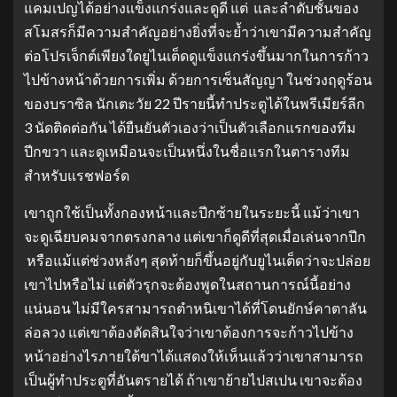
แคมเปญได้อย่างแข็งแกร่งและดูดี แต่ และลำดับชั้นของ
สโมสรก็มีความสำคัญอย่างยิ่งที่จะย้ำว่าเขามีความสำคัญ
ต่อโปรเจ็กต์เพียงใดยูไนเต็ดดูแข็งแกร่งขึ้นมากในการก้าว
ไปข้างหน้าด้วยการเพิ่ม ด้วยการเซ็นสัญญา ในช่วงฤดูร้อน
ของบราซิล นักเตะวัย 22 ปีรายนี้ทำประตูได้ในพรีเมียร์ลีก
3 นัดติดต่อกัน ได้ยืนยันตัวเองว่าเป็นตัวเลือกแรกของทีม
ปีกขวา และดูเหมือนจะเป็นหนึ่งในชื่อแรกในตารางทีม
สำหรับแรชฟอร์ด
เขาถูกใช้เป็นทั้งกองหน้าและปีกซ้ายในระยะนี้ แม้ว่าเขา
จะดูเฉียบคมจากตรงกลาง แต่เขาก็ดูดีที่สุดเมื่อเล่นจากปีก
หรือแม้แต่ช่วงหลังๆ สุดท้ายก็ขึ้นอยู่กับยูไนเต็ดว่าจะปล่อย
เขาไปหรือไม่ แต่ตัวรุกจะต้องพูดในสถานการณ์นี้อย่าง
แน่นอน ไม่มีใครสามารถตำหนิเขาได้ที่โดนยักษ์คาตาลัน
ล่อลวง แต่เขาต้องตัดสินใจว่าเขาต้องการจะก้าวไปข้าง
หน้าอย่างไรภายใต้ขาได้แสดงให้เห็นแล้วว่าเขาสามารถ
เป็นผู้ทำประตูที่อันตรายได้ ถ้าเขาย้ายไปสเปน เขาจะต้อง