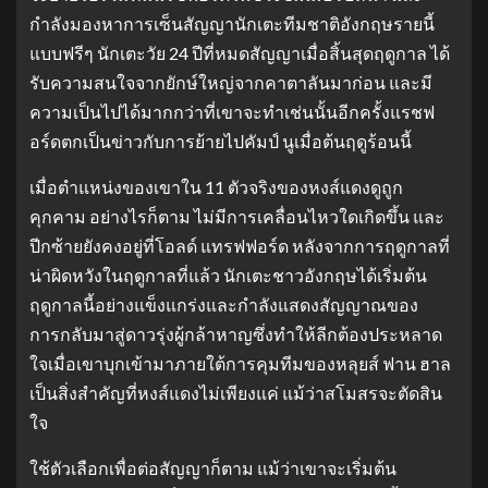
กำลังมองหาการเซ็นสัญญานักเตะทีมชาติอังกฤษรายนี้
แบบฟรีๆ นักเตะวัย 24 ปีที่หมดสัญญาเมื่อสิ้นสุดฤดูกาล ได้
รับความสนใจจากยักษ์ใหญ่จากคาตาลันมาก่อน และมี
ความเป็นไปได้มากกว่าที่เขาจะทำเช่นนั้นอีกครั้งแรชฟ
อร์ดตกเป็นข่าวกับการย้ายไปคัมป์ นูเมื่อต้นฤดูร้อนนี้
เมื่อตำแหน่งของเขาใน 11 ตัวจริงของหงส์แดงดูถูก
คุกคาม อย่างไรก็ตาม ไม่มีการเคลื่อนไหวใดเกิดขึ้น และ
ปีกซ้ายยังคงอยู่ที่โอลด์ แทรฟฟอร์ด หลังจากการฤดูกาลที่
น่าผิดหวังในฤดูกาลที่แล้ว นักเตะชาวอังกฤษได้เริ่มต้น
ฤดูกาลนี้อย่างแข็งแกร่งและกำลังแสดงสัญญาณของ
การกลับมาสู่ดาวรุ่งผู้กล้าหาญซึ่งทำให้ลีกต้องประหลาด
ใจเมื่อเขาบุกเข้ามาภายใต้การคุมทีมของหลุยส์ ฟาน ฮาล
เป็นสิ่งสำคัญที่หงส์แดงไม่เพียงแค่ แม้ว่าสโมสรจะตัดสิน
ใจ
ใช้ตัวเลือกเพื่อต่อสัญญาก็ตาม แม้ว่าเขาจะเริ่มต้น