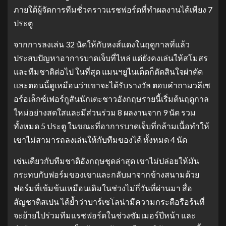
ภายใต้ผู้จัดการทีมชั่วคราวแรชฟอร์ดที่ทำผลงานได้เพียง 7
ประตู
จากการลงเล่น 32 นัดให้กับหงส์แดงในฤดูกาลที่แล้ว
ประสบปัญหาอาการบาดเจ็บที่ไหล่ แต่ยังคงเล่นให้สโมสร
และทีมชาติต่อไป ในที่สุด แมนฯยูไนเต็ดก็ตัดสินใจผ่าตัด
และตอนนี้ดูเหมือนว่าเขาจะได้รับรางวัล ตอบคำถามวลีเซ
อร์อเล็กซ์เฟอร์กูสันนักเตะชาวอังกฤษรายนี้เริ่มต้นฤดูกาล
ใหม่อย่างสดใสและมีส่วนร่วม 8 ผลงานจาก 9 นัด รวม
ทั้งหมด 5 ประตู ในขณะที่อาการบาดเจ็บที่กล้ามเนื้อทำให้
เขาไม่สามารถลงเล่นให้กับทีมของได้ ทั้งหมด 4 นัด
เช่นเดียวกับทีมชาติอังกฤษชุดล่าสุด เขาไม่ปล่อยให้มัน
กระทบกับฟอร์มของเขาและกลับมาจากข้างสนามด้วย
ฟอร์มที่เข้มข้นเหมือนเดิมในช่วงไม่กี่วันที่ผ่านมา สื่อ
สัญชาติสเปน ได้ย้ำว่าบาร์เซโลน่ามีความกระตือรือร้นที่
จะย้ายไปร่วมทีมแรชฟอร์ดในช่วงซัมเมอร์ปีหน้า และ