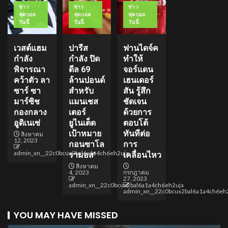
ข่าว
ข่าว
ข่าว
ฟุตบอล
ฟุตบอล
ฟุตบอล
วันนี้
วันนี้
วันนี้
เวสต์แฮม
ปารีส
ฟานไดจ์ค
กำลัง
กำลัง ปิด
ทำให้
พิจารณา
ดีล 69
จอร์แดน
คว้าตัว ลา
ล้านปอนด์
เฮนเดอร์
ซาร์ ซา
สำหรับ
สัน รู้สึก
มาร์ซิช
แมนเชส
ชัดเจน
กองกลาง
เตอร์
ด้วยการ
อูดิเนเซ่
ยูไนเต็ด
ตอบโต้
เป้าหมาย
ทันทีต่อ
สิงหาคม
12, 2023
กอนซาโล
การ
admin_xn__22c0bcux2bal6a1a4ch6eh2uja
รามอส’
เคลื่อนไหว
สิงหาคม
4, 2023
กรกฎาคม
27, 2023
admin_xn__22c0bcux2bal6a1a4ch6eh2uja
admin_xn__22c0bcux2bal6a1a4ch6eh
YOU MAY HAVE MISSED