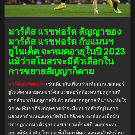
มาร์คัส แรชฟอร์ด สัญญาของ
มาร์คัส แรชฟอร์ด กับแมนฯ
ยูไนเต็ด จะหมดอายุในปี 2023
แม้ว่าสโมสรจะมีตัวเลือกใน
การขยายสัญญาก็ตาม
มาร์คัส แรชฟอร์ด
เช่นเดียวกับเพื่อนร่วมทีมแมนเชสเตอร์
ยูไนเต็ด หลายคน มาร์คัส แรชฟอร์ดต้องทนกับฤดูกาลที่
ยากลำบากในฤดูกาลที่แล้ว หลังจากฤดูกาล ที่น่าประทับใจ
นักเตะทีมชาติอังกฤษคาดว่าจะมีบทบาทสำคัญในการ
แสวงหาตำแหน่งแชมป์พรีเมียร์ลีกของหงส์แดง เมื่อมัน
ปรากฏออกมา ตัวรุกของ พยายามที่จะสร้างผลกระทบ
อย่างมีนัยสำคัญในขณะที่สโมสรติดอ่างจนจบอันดับที่หก