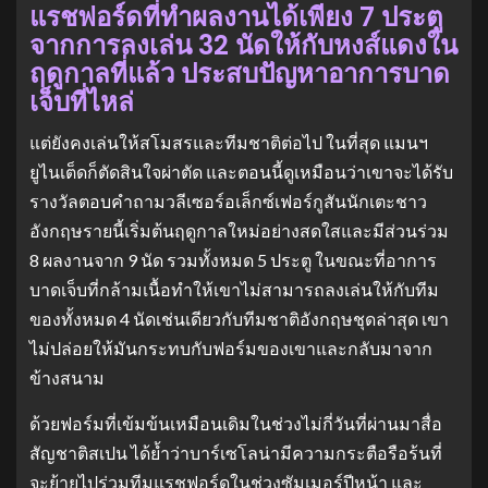
แรชฟอร์ดที่ทำผลงานได้เพียง 7 ประตู
จากการลงเล่น 32 นัดให้กับหงส์แดงใน
ฤดูกาลที่แล้ว ประสบปัญหาอาการบาด
เจ็บที่ไหล่
แต่ยังคงเล่นให้สโมสรและทีมชาติต่อไป ในที่สุด แมนฯ
ยูไนเต็ดก็ตัดสินใจผ่าตัด และตอนนี้ดูเหมือนว่าเขาจะได้รับ
รางวัลตอบคำถามวลีเซอร์อเล็กซ์เฟอร์กูสันนักเตะชาว
อังกฤษรายนี้เริ่มต้นฤดูกาลใหม่อย่างสดใสและมีส่วนร่วม
8 ผลงานจาก 9 นัด รวมทั้งหมด 5 ประตู ในขณะที่อาการ
บาดเจ็บที่กล้ามเนื้อทำให้เขาไม่สามารถลงเล่นให้กับทีม
ของทั้งหมด 4 นัดเช่นเดียวกับทีมชาติอังกฤษชุดล่าสุด เขา
ไม่ปล่อยให้มันกระทบกับฟอร์มของเขาและกลับมาจาก
ข้างสนาม
ด้วยฟอร์มที่เข้มข้นเหมือนเดิมในช่วงไม่กี่วันที่ผ่านมาสื่อ
สัญชาติสเปน ได้ย้ำว่าบาร์เซโลน่ามีความกระตือรือร้นที่
จะย้ายไปร่วมทีมแรชฟอร์ดในช่วงซัมเมอร์ปีหน้า และ