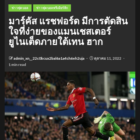
ข่าวฟุตบอล
ข่าวฟุตบอลพรีเมียร์ลีก
มาร์คัส แรชฟอร์ด มีการตัดสิน
ใจที่ง่ายของแมนเชสเตอร์
ยูไนเต็ดภายใต้เทน ฮาก
admin_xn__22c0bcux2bal6a1a4ch6eh2uja
ตุลาคม 11, 2022
1 min read