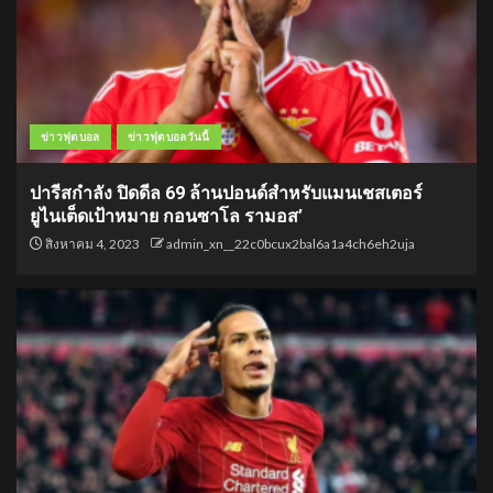
ข่าวฟุตบอล
ข่าวฟุตบอลวันนี้
ปารีสกำลัง ปิดดีล 69 ล้านปอนด์สำหรับแมนเชสเตอร์
ยูไนเต็ดเป้าหมาย กอนซาโล รามอส’
สิงหาคม 4, 2023
admin_xn__22c0bcux2bal6a1a4ch6eh2uja