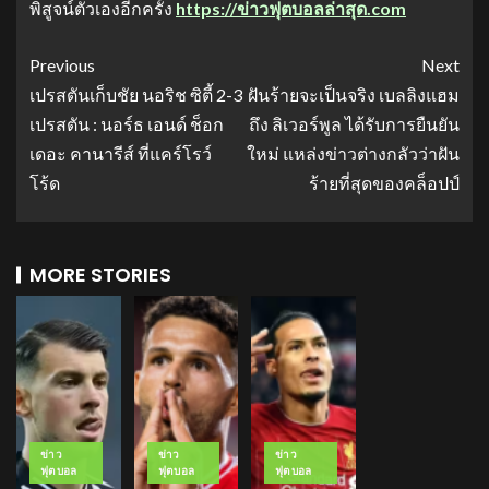
พิสูจน์ตัวเองอีกครั้ง
https://ข่าวฟุตบอลล่าสุด.com
Previous
Next
เปรสตันเก็บชัย นอริช ซิตี้ 2-3
ฝันร้ายจะเป็นจริง เบลลิงแฮม
เปรสตัน : นอร์ธ เอนด์ ช็อก
ถึง ลิเวอร์พูล ได้รับการยืนยัน
เดอะ คานารีส์ ที่แคร์โรว์
ใหม่ แหล่งข่าวต่างกลัวว่าฝัน
โร้ด
ร้ายที่สุดของคล็อปป์
MORE STORIES
ข่าว
ข่าว
ข่าว
ฟุตบอล
ฟุตบอล
ฟุตบอล