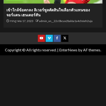
เข้าใกล้ข้อตกลง ลิเวอร์พูลตัดสินใจเลือกตัวแทนของ
จอร์แดน เฮนเดอร์สัน
กรกฎาคม 17, 2023
admin_xn__22c0bcux2bal6a1a4ch6eh2uja
Copyright © All rights reserved.
|
EnterNews
by AF themes.