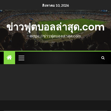
สิงหาคม 10, 2026
ข่าวฟุตบอลล่าสุด.com
https://ข่าวฟุตบอลล่าสุด.com