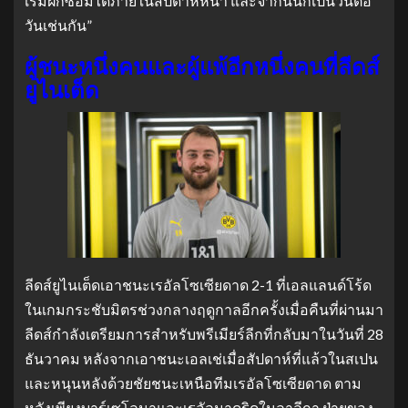
เริ่มฝึกซ้อมได้ภายในสัปดาห์หน้า และจากนั้นก็เป็นวันต่อ
วันเช่นกัน”
ผู้ชนะหนึ่งคนและผู้แพ้อีกหนึ่งคนที่ลีดส์
ยูไนเต็ด
ลีดส์ยูไนเต็ดเอาชนะเรอัลโซเซียดาด 2-1 ที่เอลแลนด์โร้ด
ในเกมกระชับมิตรช่วงกลางฤดูกาลอีกครั้งเมื่อคืนที่ผ่านมา
ลีดส์กำลังเตรียมการสำหรับพรีเมียร์ลีกที่กลับมาในวันที่ 28
ธันวาคม หลังจากเอาชนะเอลเช่เมื่อสัปดาห์ที่แล้วในสเปน
และหนุนหลังด้วยชัยชนะเหนือทีมเรอัลโซเซียดาด ตาม
หลังเพียงบาร์เซโลนาและเรอัลมาดริดในลาลีกา ฝ่ายของ