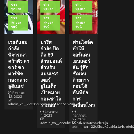
ข่าว
ข่าว
ข่าว
ฟุตบอล
ฟุตบอล
ฟุตบอล
ข่าว
ข่าว
ข่าว
ฟุตบอล
ฟุตบอล
ฟุตบอล
วันนี้
วันนี้
วันนี้
เวสต์แฮม
ปารีส
ฟานไดจ์ค
กำลัง
กำลัง ปิด
ทำให้
พิจารณา
ดีล 69
จอร์แดน
คว้าตัว ลา
ล้านปอนด์
เฮนเดอร์
ซาร์ ซา
สำหรับ
สัน รู้สึก
มาร์ซิช
แมนเชส
ชัดเจน
กองกลาง
เตอร์
ด้วยการ
อูดิเนเซ่
ยูไนเต็ด
ตอบโต้
เป้าหมาย
ทันทีต่อ
สิงหาคม
12, 2023
กอนซาโล
การ
admin_xn__22c0bcux2bal6a1a4ch6eh2uja
รามอส’
เคลื่อนไหว
สิงหาคม
4, 2023
กรกฎาคม
27, 2023
admin_xn__22c0bcux2bal6a1a4ch6eh2uja
admin_xn__22c0bcux2bal6a1a4ch6eh