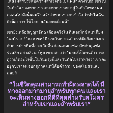
ให้สโมสรประสบความสำเร็จต่อไป แฟนๆ ต่างรับผมเข้าไป
ในหัวใจ ของพวกเขา และพวกเขาจะ อยู่ในหัวใจของ ผม
ตลอดไป ดังนั้นผมจึง หวังว่าพวกเขาจะเข้าใจ ว่าทำไมฉัน
ถึงต้องการ ใช้โอกาสอันยอดเยี่ยมนี้”
เขายังเหลือสัญญาอีก 2 เดือนครึ่งใน ถิ่นเอเม็กซ์ สเตเดี้ยม
โดยโรแบร์โต เด เซอร์บี นายใหญ่ของ ไบรท์ตันยังคงลังเล
กับการย้ายทีมที่อาจเกิดขึ้น ก่อนเกมเอฟเอ คัพกับคู่แข่ง
ร่วมลีก อย่างลิเวอร์พูล เขากล่าวว่า “มอยส์เป็นคนดี เราจะ
ดูว่าเกิดอะไรขึ้นในวันพรุ่งนี้และวันถัดไป เราหวังว่าเขา จะ
อยู่กับเราจน จบฤดูกาล แต่นี่คือคำถาม ของสโมสรและ
มอยส์
“ในชีวิตคุณสามารถทำผิดพลาดได้ มี
ทางออกมากมายสำหรับทุกคน และเรา
จะเห็นทางออกที่ดีที่สุดสำหรับสโมสร
สำหรับเขาและสำหรับเรา”