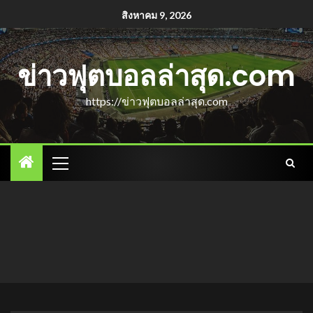
สิงหาคม 9, 2026
ข่าวฟุตบอลล่าสุด.com
https://ข่าวฟุตบอลล่าสุด.com