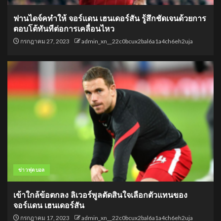
ฟานไดจ์คทำให้ จอร์แดน เฮนเดอร์สัน รู้สึกชัดเจนด้วยการ
ตอบโต้ทันทีต่อการเคลื่อนไหว
กรกฎาคม 27, 2023
admin_xn__22c0bcux2bal6a1a4ch6eh2uja
ข่าวฟุตบอล
เข้าใกล้ข้อตกลง ลิเวอร์พูลตัดสินใจเลือกตัวแทนของ
จอร์แดน เฮนเดอร์สัน
กรกฎาคม 17, 2023
admin_xn__22c0bcux2bal6a1a4ch6eh2uja