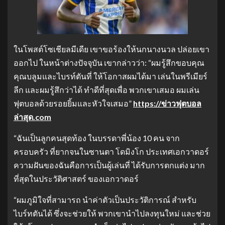
ในโพสต์โซเชียลมีเดีย เขาขอร้องให้นกนางนวล ปล่อยเขา
ออกไป ในหน้าต่างปัจจุบัน เขากล่าวว่า: “ผมรู้สึกขอบคุณ
คุณบลูมและไบรท์ตันที่ ให้โอกาสผมได้มา เล่นในพรีเมียร์
ลีก และผมรู้สึกว่าได้ ทำดีที่สุดเพื่อ พวกเขาเสมอ ผมเล่น
ฟุตบอลด้วยรอยยิ้มและหัวใจเสมอ”
https://ข่าวฟุตบอล
ล่าสุด.com
“ฉันเป็นลูกคนสุดท้อง ในบรรดาพี่น้อง 10 คน จาก
ครอบครัว ที่ยากจนในซานตา โดมิงโก ประเทศเอกวาดอร์
ความฝันของฉันคือการเป็นผู้เล่นที่ ได้รับการตกแต่ง มาก
ที่สุดในประวัติศาสตร์ ของเอกวาดอร์
“ผมภูมิใจที่สามารถ นำค่าตัวเป็นประวัติการณ์ สำหรับ
ไบร์ทตันได้ ซึ่งจะช่วยให้ พวกเขานำไปลงทุนใหม่ และช่วย