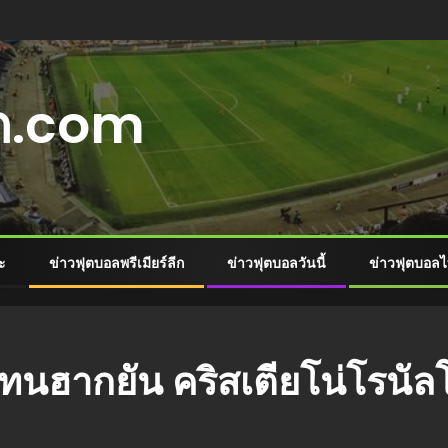
ุด.com
ะ
ข่าวฟุตบอลพรีเมียร์ลีก
ข่าวฟุตบอลวันนี้
ข่าวฟุตบอลไ
เทนฮากยัน คริสเตียโน่โรนั