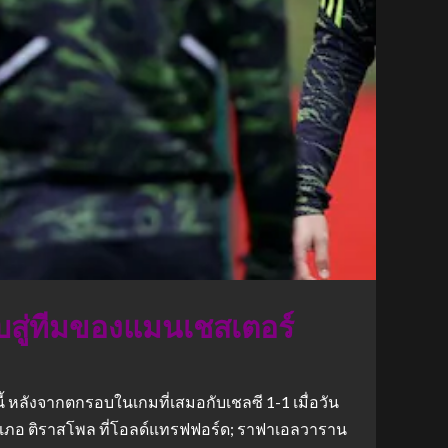
บสู่ทีมของแมนเชสเตอร์
 หลังจากตกรอบในเกมที่เสมอกับเชลซี 1-1 เมื่อวัน
ายอำเภอ ติราสโพล ที่โอลด์แทรฟฟอร์ด; ราฟาเอลวาราน