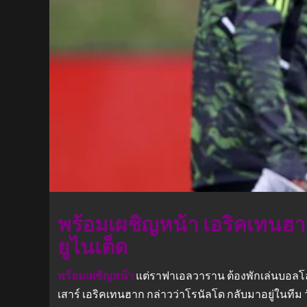
พร้อมเผชิญหน้า เอริคเทนฮา
ยูไนเต็ด
พร้อมเผชิญหน้า
แต่ราฟาเอลวาราน ต้องพักเล่นบอลโลก
เสาร์ เอริคเทนฮาก กล่าวว่าโรนัลโด กลับมาอยู่ในทีม