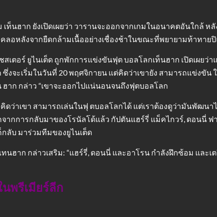
็นฮาก ยังเปิดเผยว่า วารานจะออกจากเกมในอนาคตอันใกล้ หลังจาก
ตาคลอหลังจากยืดกล้ามเนื้ออย่างเชื่องช้าในขณะที่พยายามท้าทายป
ตอร์ ยูไนเต็ด ถูกพักการแข่งขันฟุต บอลโลกเท็นฮาก เปิดเผยว่าแ
ซึ่งจะเริ่มในวันที่ 20 พฤศจิกายน แต่คิดว่าเขายัง สามารถแข่งขัน 
 เท็น ฮาก กล่าว “เขาจะออกไปแน่นอนจนถึงฟุตบอลโลก
 ผมคิดว่าเขา สามารถเล่นในฟุ ตบอลโลกได้ แต่เราต้องดูว่ามันพัฒนา
การกลับมาของโรนัลโด้แล้ว กัปตันแฮร์รี่ แม็คไกวร์, ดอนนี่ ฟ
กลับ มาร่วมทีมของยูไนเต็ด
ามเทนฮาก กล่าวเสริม: “แฮร์รี่, ดอนนี่ และอาโรน กำลังฝึกซ้อม แล
พรีเมียร์ลีก