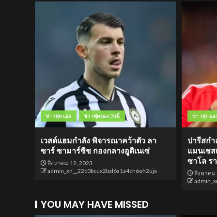
ข่าวฟุตบอล
ข่าวฟุตบอลวันนี้
ข่าวฟุตบอ
เวสต์แฮมกำลัง พิจารณาคว้าตัว ลา
ปารีสกำล
ซาร์ ซามาร์ซิช กองกลางอูดิเนเซ่
แมนเชสเ
ซาโล ร
สิงหาคม 12, 2023
admin_xn__22c0bcux2bal6a1a4ch6eh2uja
สิงหาคม 
admin_x
YOU MAY HAVE MISSED