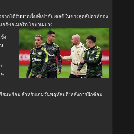
ได้รับบาดเจ็บที่เข่ากับเชลซีในช่วงสุดสัปดาห์กอง
ิแอร์-เอเมอริก โอบาเมยาง
ข้ง
ใน
ไป
าน
ะเตรียมพร้อม สำหรับเกมวันพฤหัสบดี“หลังการฝึกซ้อม