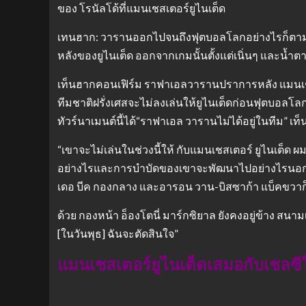
ของ โรนัลโด้ที่แมนเชสเตอร์ยูไนเต็ด
เทนฮาก: วารานออกไปจนถึงฟุตบอลโลกอย่างไรก็ตาม เท
หลังของยูไนเต็ด ออกจากเกมนั้นตั้งแต่เนิ่นๆ และน้ำ
เท็นฮากคอนเฟิร์ม ราฟาเอลวารานปราการหลัง แมนเชสเ
ทีมชาติฝรั่งเศสจะไม่ลงเล่นให้ยูไนเต็ดก่อนฟุตบอลโลก 
ทัวร์นาเมนต์นี้ได้“ราฟาเอล วารานไม่ได้อยู่ในทีม”
“เขาจะไม่เล่นในช่วงนี้ให้ กับแมนเชสเตอร์ ยูไนเต็ด
อย่างไรและการบำบัดของเขาจะพัฒนาไปอย่างไรนอกจาก
เดอ บีค กองกลาง และอารอน วาน-บิสซาก้า แบ็คขวาก็
ด้วย กองหน้า อ็องโตนี่ มาร์กซิยาล ยังคงอยู่ข้าง สน
[ในวันพุธ] ฉันจะตัดสินใจ”
แมนเชสเตอร์ยูไนเต็ดเสมอกับเชลซีใน