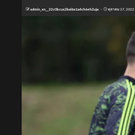
admin_xn__22c0bcux2bal6a1a4ch6eh2uja
ตุลาคม 27, 2022