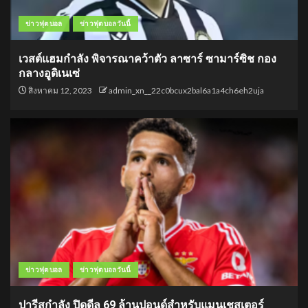
ข่าวฟุตบอล
ข่าวฟุตบอลวันนี้
เวสต์แฮมกำลัง พิจารณาคว้าตัว ลาซาร์ ซามาร์ซิช กอง
กลางอูดิเนเซ่
สิงหาคม 12, 2023
admin_xn__22c0bcux2bal6a1a4ch6eh2uja
ข่าวฟุตบอล
ข่าวฟุตบอลวันนี้
ปารีสกำลัง ปิดดีล 69 ล้านปอนด์สำหรับแมนเชสเตอร์