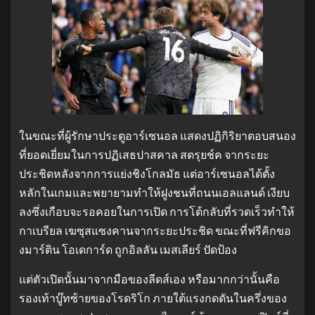
ในขณะที่ผู้รักษาประตูอาร์เซนอล แสดงปฏิกิริยาตอบสนอง
ที่ยอดเยี่ยมในการปฏิเสธปาสคาล สตรุยช์ค จากระยะ
ประชิดหลังจากการแย่งชิงโกลมัธ แต่อาร์เซนอลได้ตั้ง
หลักในเกมและพยายามทำให้ฝูงชนที่ถนนเอลแลนด์ เงียบ
ลงซึ่งเกือบจะรอคอยในการเปิด การโต้กลับที่รวดเร็วทำให้
กาเบรียล เฆซุสแซงคานจากระยะประชิด ขณะที่ฟรีคิกขอ
งมาร์ติน โอเดการ์ด ถูกอิลลัน เมสเลียร์ ปัดป้อง
แต่ตัวเปิดนั้นมาจากมือของลีดส์เอง หรือมากกว่านั้นคือ
รองเท้าบู๊ทซ้ายของโรดริโก ภายใต้แรงกดดันในครึ่งของ