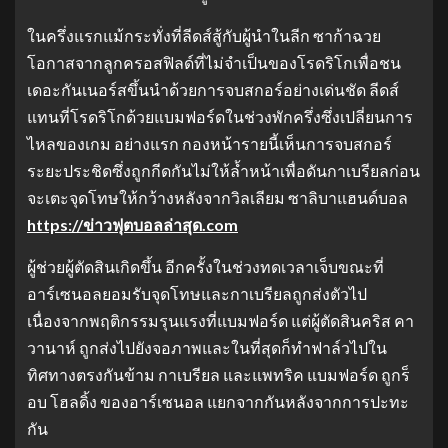
ในครึ่งแรกแม้กระทั่งที่ลีดส์สู้กับผู้นำในลีก ซาก้าฉวย
โอกาสจากลูกครอสฟิลด์ที่ไม่จำเป็นของโรดริโกเพื่อชน
เดอะกันเนอร์สขึ้นนำด้วยการจบสกอร์อย่างเด่นชัด ลีดส์
แทนที่โรดริโกด้วยแบมฟอร์ดในช่วงพักครึ่งซึ่งเปลี่ยนการ
ไหลของเกม อย่างแรก กองหน้ารายนี้เห็นการจบสกอร์
ระยะประชิดซึ่งถูกกีดกันไม่ให้ล้ำหน้าเพื่อดันกาเบรียลก่อน
จะเตะจุดโทษให้กว้างหลังจากวิลเลียม ซาลิบาแฮนด์บอล
https://ข่าวฟุตบอลล่าสุด.com
ผู้ช่วยผู้ตัดสินเกิดขึ้น อีกครั้งในช่วงทดเวลาเจ็บขณะที่
อาร์เซนอลยอมรับจุดโทษและกาเบรียลถูกส่งตัวไป
เนื่องจากพฤติกรรมรุนแรงที่แบมฟอร์ด แต่ผู้ตัดสินคริส คา
วานาห์ ถูกส่งไปยังจอภาพและในที่สุดก็ทำฟาล์วไปใน
ทิศทางตรงกันข้าม กาเบรียล และแพทริค แบมฟอร์ด ถูกร็
อบ โฮลดิ้ง ของอาร์เซนอล แยกจากกันหลังจากการปะทะ
กัน