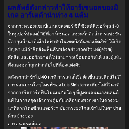
ผลลัพธ์ดังกล่าวทำให้อาร์เซนอลของมิ
เกล อาร์เตต้านำห่าง 4 แต้ม
จากการครองแชมป์แมนเชสเตอร์ ซิตี้ ซึ่งแพ้ลิเวอร์พูล 1-0
ในซูเปอร์ซันเดย์ วิธีที่อาร์เซนอล แซงหน้าลีดส์ การแข่งขัน
มีอายุหนึ่งนาทีเมื่อไฟฟ้าดับในเขตบีสตันของลีดส์ทำให้เกิด
ปัญหา แม้ว่าลีดส์จะฟื้นคืนพลังอย่างรวดเร็ว แต่ผู้ช่วยผู้
ตัดสิน และฮอว์กอาย ก็ไม่สามารถเชื่อมต่อกันได้ และผู้เล่น
ทั้งสองชุดก็ถูกนำกลับไปที่ห้องแต่งตัว
หลังจากล่าช้าไป 40 นาที การเล่นก็เริ่มต้นขึ้นและลีดส์ไม่มี
การผ่อนปรนใดๆ ไดรฟ์ของ Luis Sinisterra เพียงไม่กี่วินาที
จากการรีสตาร์ทฟื้นโมเมนตัมใด ๆ ที่ฝูงชนถนนเอลแลนด์
แพ้ในการหยุด เจ้าภาพคุ้มกับเกลือของพวกเขาในช่วง 20
นาทีแรกโดยซิกเนเจอร์รา ขับรถระยะไกลเข้าไปในตาข่าย
ด้านข้างของ
อารอน แรมส์เดล