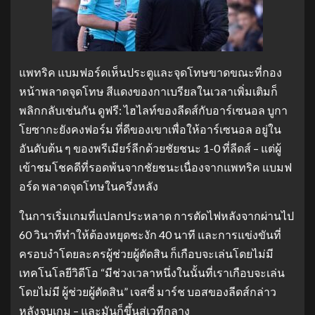
แพทริค แบมฟอร์ดเห็นประตูและจุดโทษขาดขณะที่กอง
หน้าพลาดจุดโทษ สีแดงของกาเบรียลในเวลาเพิ่มเติมก็
พลิกกลับเช่นกัน ดูฟรี: ไฮไลท์ของลีดส์กับอาร์เซนอล บูกา
โยซากะยังคงฟอร์ม ที่ดีของเขาเพื่อให้อาร์เซนอล อยู่ใน
อันดับต้น ๆ ของพรีเมียร์ลีกด้วยชัยชนะ 1-0 ที่ลีดส์ – แต่ผู้
เข้าชมโชคดีที่รอดพ้นจากชัยชนะเนื่องจากแพทริค แบมฟ
อร์ด พลาดจุดโทษในครึ่งหลัง
ในการเริ่มเกมที่แปลกประหลาด การตัดไฟหลังจากผ่านไป
60 วินาทีทำให้ต้องหยุดชะงัก 40 นาที และการแข่งขันที่
ครอบงำโดยละครผู้ช่วยผู้ตัดสิน ก็เกือบจะเล่นโดยไม่มี
เทคโนโลยีวิดีโอ “มีช่วงเวลาหนึ่งในนั้นที่เราเกือบจะเล่น
โดยไม่มี ผู้ช่วยผู้ตัดสิน” เจสซี่ มาร์ช บอสของลีดส์กล่าว
หลังจบเกม – และมันก็ขึ้นสู่เวทีกลาง