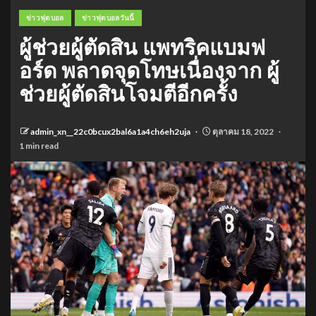
ข่าวฟุตบอล
ข่าวฟุตบอลวันนี้
ผู้ช่วยผู้ตัดสิน แพทริคแบมฟ
อร์ด พลาดจุดโทษเนื่องจาก ผู้
ช่วยผู้ตัดสินโจมตีอีกครั้ง
admin_xn__22c0bcux2bal6a1a4ch6eh2uja
ตุลาคม 18, 2022
1 min read