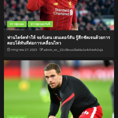
ข่าวฟุตบอล
ข่าวฟุตบอลวันนี้
ฟานไดจ์คทำให้ จอร์แดน เฮนเดอร์สัน รู้สึกชัดเจนด้วยการ
ตอบโต้ทันทีต่อการเคลื่อนไหว
กรกฎาคม 27, 2023
admin_xn__22c0bcux2bal6a1a4ch6eh2uja