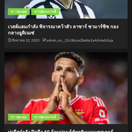
ข่าวฟุตบอล
ข่าวฟุตบอลวันนี้
เวสต์แฮมกำลัง พิจารณาคว้าตัว ลาซาร์ ซามาร์ซิช กอง
กลางอูดิเนเซ่
สิงหาคม 12, 2023
admin_xn__22c0bcux2bal6a1a4ch6eh2uja
ข่าวฟุตบอล
ข่าวฟุตบอลวันนี้