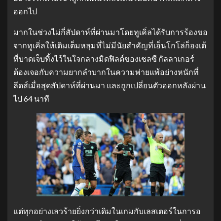
ออกไป
มากในช่วงไม่กี่สัปดาห์ที่ผ่านมาโดยทูเคิ่ลได้รับการร้องขอ
จากทูเคิ่ลให้เติมเต็มหลุมที่ไม่มีนัยสําคัญที่เอ็นโกโล่ก็องเต้
ที่บาดเจ็บทิ้งไว้ในใจกลางมิดฟิลด์ของเชลซี
กัลลาเกอร์
ต้องเจอกับความยากลําบากในความพ่ายแพ้อย่างหนักที่
ลีดส์เมื่อสุดสัปดาห์ที่ผ่านมา และถูกเปลี่ยนตัวออกหลังผ่าน
ไป 64 นาที
แต่ทุกอย่างเลวร้ายยิ่งกว่าเดิมในเกมกับเลสเตอร์ในการอ