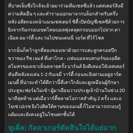
ที่บาดเจ็บซึ่งใกล้จะย้ายมาร่วมทีมเชลซีแล้ว
แต่สเตอร์ลิงมี
ความคิดอื่น ๆ และคํารามออกมาจากบล็อกสําหรับครึ่ง
หลัง อดีตกองหน้าแมนเชสเตอร์ ซิตี้ เปิดบัญชีเชลซีด้วยการ
ยิงจากริมกรอบเขตโทษบอลพุ่งหลุดกรอบออกไปจาก ดา
เนียล อมาร์ตี้ และวนไปชนแดนนี่ วอร์ด ที่ไร้โชค
จากนั้นก็คว้าลูกที่สองของเขาด้วยการแตะลูกครอสปีก
ขวาของ รีซ เจมส์ ที่เสาไกล – แฟนบอลจบสกอร์ของอดีต
สโมสรของเขาเห็นหลายครั้ง
บาร์นส์ ยิงตีเสมอให้เลสเตอร์
ทันทีหลังลงเล่น 1-2 กับเจมี่ วาร์ดี้ ก่อนจะยิงผ่านเอดูอาร์ด
เมนดี้ ที่น่าจะทําได้ดีกว่านี้ที่เสาใกล้และดูเหมือนผู้รักษา
ประตูจะฟอร์มไม่เข้า
ผู้มาเยือนวางประตูเจ้าบ้านในช่วง 20
นาทีสุดท้าย แต่เมื่อวาร์ดี้พลาดโอกาสสําคัญ 2 ครั้ง และอ
โยเซ่ เปเรซ ยิงไปติดใต้คานของเมนดี้ ก็ไม่สามารถกอบกู้
แต้มและยังคงอยู่ในโซนตกชั้นได้
ทูเคิ่ล: กัลลาเกอร์ตัดสินใจได้แย่มาก