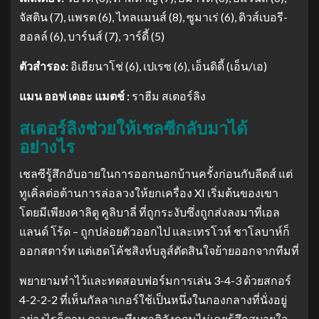
จัสติน (7), แพรต (6), ไทลแมนส์ (8), ซูมาเร่ (6), ดิวส์เบอรี-
ฮอลล์ (6), บาร์นส์ (7), วาร์ดี้ (5)
ตัวสํารอง:
อิเฮียนาโช่ (6), เปเรซ (6), เอ็นดิดี้ (เอ็น/เอ)
แมน ออฟ เดอะ แมตช์ :
ราฮีม สเตอร์ลิง
สเตอร์ลิงช่วยให้เชลซีกลับมาได้
อย่างไร
เชลซีรู้สึกอับอายในการออกนอกบ้านครั้งก่อนกับลีดส์ แต่
ทูเคิ่ลต่อต้านการล่อลวงให้ยกเครื่อง XI เริ่มต้นของเขา
โดยมีเพียงคาลิดู คูลิบาลี่ ที่ถูกระงับซึ่งถูกส่งลงมาที่เอล
แลนด์ โร้ด – ถูกปล่อยตัวออกไป และเทรโวห์ ชาโลบาห์ก็
ออกสตาร์ท
แต่เฮดโค้ชสิงห์บลูส์ตัดสินใจย้ายออกจากทีมที่
พยายามทําไว้และทดสอบฟอร์มการเล่น 3-4-3 ด้วยสกอร์
4-2-2-2 ที่เห็นกัลลาเกอร์ใช้เป็นหนึ่งในกองกลางที่นั่งอยู่
อย่างไรก็ตาม ดาวเตะทีมชาติอังกฤษไม่เคยรู้สึกสบายใจ