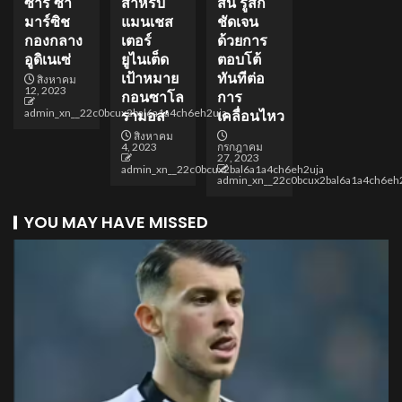
ซาร์ ซา
สำหรับ
สัน รู้สึก
มาร์ซิช
แมนเชส
ชัดเจน
กองกลาง
เตอร์
ด้วยการ
อูดิเนเซ่
ยูไนเต็ด
ตอบโต้
เป้าหมาย
ทันทีต่อ
สิงหาคม
12, 2023
กอนซาโล
การ
admin_xn__22c0bcux2bal6a1a4ch6eh2uja
รามอส’
เคลื่อนไหว
สิงหาคม
4, 2023
กรกฎาคม
27, 2023
admin_xn__22c0bcux2bal6a1a4ch6eh2uja
admin_xn__22c0bcux2bal6a1a4ch6eh
YOU MAY HAVE MISSED