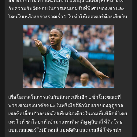
กับความรับผิดชอบในการเล่นเกมรับที่พิเศษของเขา และ
โดนใบเหลืองอย่างรวดเร็ว 2 ใบ ทําให้เลสเตอร์ต้องเสียเงิน
เพื่อโอกาสในการเล่นกับนักเตะเพิ่มอีก 1 ชั่วโมงขณะที่
พวกเขามองหาชัยชนะในพรีเมียร์ลีกนัดแรกของฤดูกาล
เชลซีเปลี่ยนตัวลงเล่นไปเพียงนัดเดียวในเกมที่แพ้ลีดส์ โดย
เทรโวห์ ชาโลบาห์ เข้ามาแทนที่คาลิดู คูลิบาลี่ ที่ติดโทษ
แบน
เลสเตอร์ ไม่มี เจมส์ แมดดิสัน และ เวสลี่ย์ โฟฟาน่า