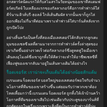
อกสตาร์ตนัดแรกให้กับสโมสรในวัยหนุ่มของเขาที่สแตมฟ
อร์ดบริดจ์
ใบเหลืองแรกของกัลลาเกอร์คือการทําฟาวล์ใส่
คีร์นาน ดิวส์บรี-ฮอลล์ ใกล้เส้นสัมผัส จากนั้นเขาก็ถูกไล่
ออกเพียงไม่กี่นาทีต่อมาเพราะทําฟาวล์ใส่บาร์นส์หลังจาก
ถูกเปิดโปง
อย่างสิ้นหวังเป็นครั้งที่สองเมื่อเลสเตอร์โต้กลับจากลูกเตะ
มุมของเชลซี
ผลที่ตามมาจากการทําฟาวล์ครั้งล่าสุดของ
เขาเกิดขึ้นอย่างรวดเร็วต่อกัลลาเกอร์ซึ่งดูหดหู่ใจเมื่อเขา
เดินลงอุโมงค์ซึ่งเขาถูกทิ้งให้คิดว่าจะทําให้อาชีพเชลซีที่
เฟื่องฟูของเขากลับมาอยู่ในเส้นทางเดิมได้อย่างไร
ร็อดเจอร์ส: เราน่าจะเก็บแต้มได้อย่างน้อยสักแต้ม
เบรนแดน ร็อดเจอร์ส บอสใหญ่ของเลสเตอร์พอใจกับจํานว
นโอกาสที่ทีมของเขาสร้างขึ้น แต่ยอมรับว่าพวกเขาต้อง
โหดเหี้ยมกว่านี้
เบรนแดน ร็อดเจอร์ส ถูกทิ้งให้เจ้าบ้านคว้า
โอกาสที่ทีมของเขาเสียไป เช่นเดียวกับประตูของบาร์นส์ที่
ถูกตัดออกในครึ่งแรกเพราะสิ่งที่ดูเป็นการทําฟาวล์ที่นุ่ม