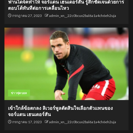
ฟานไดจ์คทำให้ จอร์แดน เฮนเดอร์สัน รู้สึกชัดเจนด้วยการ
ตอบโต้ทันทีต่อการเคลื่อนไหว
กรกฎาคม 27, 2023
admin_xn__22c0bcux2bal6a1a4ch6eh2uja
ข่าวฟุตบอล
เข้าใกล้ข้อตกลง ลิเวอร์พูลตัดสินใจเลือกตัวแทนของ
จอร์แดน เฮนเดอร์สัน
กรกฎาคม 17, 2023
admin_xn__22c0bcux2bal6a1a4ch6eh2uja