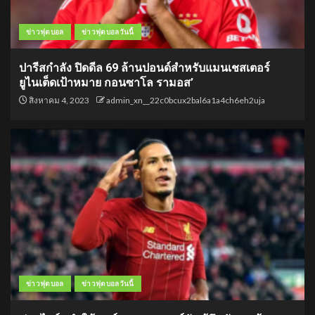
ข่าวฟุตบอล
ข่าวฟุตบอลวันนี้
ปารีสกำลัง ปิดดีล 69 ล้านปอนด์สำหรับแมนเชสเตอร์
ยูไนเต็ดเป้าหมาย กอนซาโล รามอส’
สิงหาคม 4, 2023
admin_xn__22c0bcux2bal6a1a4ch6eh2uja
ข่าวฟุตบอล
ข่าวฟุตบอลวันนี้