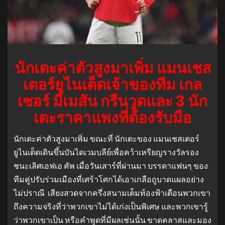
นักเตะค่าตัวสูงมาเพิ่ม แมนเชส
เตอร์ยูไนเต็ดเจ้าของทีม เกล
เซอร์ มีเมสัน กรีนวูดและ 3 นัก
เตะราคาแพงที่ต้องรับมือ
นักเตะค่าตัวสูงมาเพิ่ม ขณะที่ นักเตะของ แมนเชสเตอร์
ยูไนเต็ดเดินขึ้นบันไดเวมบลีย์เพื่อคว้าเหรียญรางวัลรอง
ชนะเลิศเอฟเอ คัพ เมื่อวันเสาร์ที่ผ่านมา บรรดาแฟนๆ ของ
ทีมคู่ปรับร่วมเมืองที่เศร้าโศกได้เอาเกลือถูบาดแผลอย่าง
ไม่ปราณี เสียงสวดจากครึ่งสนามเต็มท้องฟ้าเตือนพวกเขา
ถึงความจริงที่ว่าพวกเขาไม่ได้เก่งเป็นพิเศษ และพวกเขารู้
ว่าพวกเขาเป็น หรือคำพูดที่มีผลเช่นนั้น ขาดคลาสและมอง