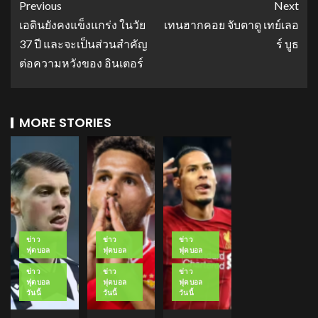
Previous
Next
เอดินยังคงแข็งแกร่ง ในวัย
เทนฮากคอย จับตาดู เทย์เลอ
37 ปี และจะเป็นส่วนสำคัญ
ร์ บูธ
ต่อความหวังของ อินเตอร์
MORE STORIES
ข่าว
ข่าว
ข่าว
ฟุตบอล
ฟุตบอล
ฟุตบอล
ข่าว
ข่าว
ข่าว
ฟุตบอล
ฟุตบอล
ฟุตบอล
วันนี้
วันนี้
วันนี้