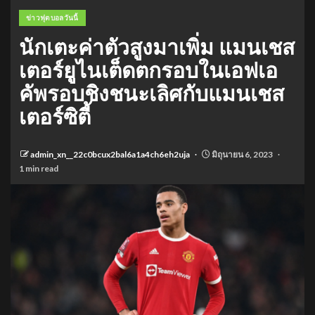
ข่าวฟุตบอลวันนี้
นักเตะค่าตัวสูงมาเพิ่ม แมนเชส
เตอร์ยูไนเต็ดตกรอบในเอฟเอ
คัพรอบชิงชนะเลิศกับแมนเชส
เตอร์ซิตี้
admin_xn__22c0bcux2bal6a1a4ch6eh2uja
มิถุนายน 6, 2023
1 min read