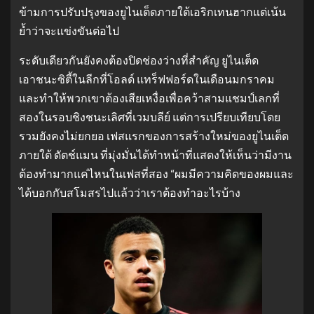
ข้ามการปรับปรุงของยูไนเต็ดภายใต้เอริกเทนฮากแต่เน้น
ย้ำว่าจะแข่งขันต่อไป
ระดับเดียวกันยังคงต้องปิดช่องว่างที่สำคัญ ยูไนเต็ด
เอาชนะซิตี้ในลีกที่โอลด์ แทร็ฟฟอร์ดในเดือนมกราคม
และทำให้พวกเขาต้องเสียเหงื่อเพื่อคว้าสามแชมป์เลกที่
สองในรอบชิงชนะเลิศที่เวมบลีย์ แต่การเปรียบเทียบโดย
รวมยังคงไม่ยกยอ เฟสแรกของการสร้างใหม่ของยูไนเต็ด
ภายใต้ ดัตช์แมน ที่มุ่งมั่นได้ทำหน้าที่แสดงให้เห็นว่ามีงาน
ต้องทำมากแค่ไหนในเฟสที่สอง “ผมมีความคิดของผมและ
ได้บอกกับสโมสรไปแล้วว่าเราต้องทำอะไรบ้าง