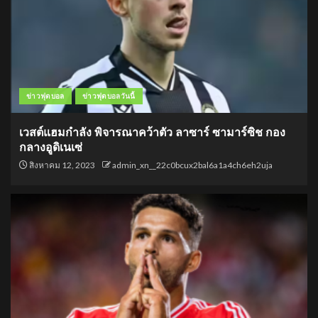
ข่าวฟุตบอล
ข่าวฟุตบอลวันนี้
เวสต์แฮมกำลัง พิจารณาคว้าตัว ลาซาร์ ซามาร์ซิช กอง
กลางอูดิเนเซ่
สิงหาคม 12, 2023
admin_xn__22c0bcux2bal6a1a4ch6eh2uja