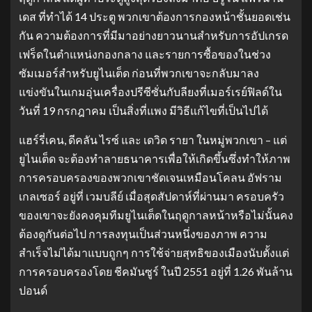
เดส ที่ทำได้ 14 ประตู พวกเขาต้องการกองหน้าชั้นยอดเช่น
กัน ความต้องการที่มีมาอย่างยาวนานสำหรับการอัปเกรด
เฟร็ดในตำแหน่งกองกลาง และรายการซื้อของในช่วง
ซัมเมอร์สำหรับยูไนเต็ด ก่อนที่พวกเขาจะกลับมาลง
แข่งขันในเกมอุ่นเครื่องปรีซีซั่นกับลียงที่เมอร์เรย์ฟิลด์ใน
วันที่ 19 กรกฎาคม เป็นสิ่งที่แพง มีวิธีแก้ไขที่เป็นไปได้
แฮร์รี่เคน, ดีคลัน ไรซ์ และ เดวิด รายา ในหมู่พวกเขา – แต่
ยูไนเต็ด จะต้องทำลายธนาคารเพื่อให้เกิดขึ้นซึ่งทำให้ภาพ
การครอบครองของพวกเขาชัดเจนเหมือนโคลน อัฟราม
เกลเซอร์ อยู่ที่ เวมบลีย์ เมื่อสุดสัปดาห์ที่ผ่านมา ครอบครัว
ของเขาจะยังคงคุมทีมยูไนเต็ดในฤดูกาลหน้าหรือไม่นั้นคง
ต้องดูกันต่อไป การลงทุนเป็นส่วนหนึ่งของภาพ ความ
สำเร็จไม่ได้มาแบบถูกๆ การใช้จ่ายสุทธิของเมืองนับตั้งแต่
การครอบครองโดย ชีคมันซูร์ ในปี 2551 อยู่ที่ 1.26 พันล้าน
ปอนด์