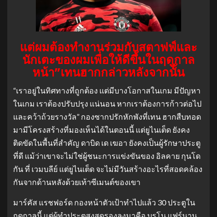
แต่ผมต้องทำงานร่วมกับสตาฟฟ์และ
นักเตะของผมเพื่อให้ดีขึ้นในฤดูกาล
หน้า”เทนฮากกล่าวหลังจากนั้น
“เราอยู่ในทิศทางที่ถูกต้อง แต่มีบางโอกาสในเกม มีปัญหา
ในเกม เราต้องปรับปรุง แน่นอน หากเราต้องการก้าวต่อไป
และคว้าถ้วยรางวัล” กองซากปรักหักพังที่เทน ฮากสืบทอด
มามีโครงสร้างที่มองเห็นได้ในตอนนี้ แต่ยูไนเต็ด ยังคง
ติดขัดในพื้นที่สำคัญ ดาบิด เด เฆอา ยังคงเป็นผู้รักษาประตู
ที่ดี แม้ว่าเขาจะไม่ใช่ผู้ชนะการแข่งขันของ อิลคาย กุนโด
กัน ที่ เวมบลีย์ แต่ยูไนเต็ด จะไม่มีวันสร้างอะไรที่สอดคล้อง
กันจากด้านหลังด้วยเท้าซีเมนต์ของเขา
มาร์คัส แรชฟอร์ด กองหน้าตัวเป้าทำไปแล้ว 30 ประตูใน
ฤดูกาลนี้ แต่ผู้ทำประตูสูงสุดรองลงมาคือ บรูโน แฟร์นาน