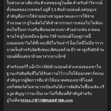
ในช่วงเวลาเดียวกัน ตัวเลขของยูไนเต็ด สำหรับคำวิจารณ์
ทั้งหมดของ เกลเซอร์ อยู่ที่ 1.1 พันล้านปอนด์ แต่กุญแจ
สำคัญคือการใช้จ่ายอย่างชาญฉลาดและการใช้จ่าย
จำนวนมาก ยูไนเต็ดไม่ได้เข้าตากรรมการเสมอไป ไม่ต้อง
สนใจเรื่องการเสริมทีมของพวกเขา ตัวอย่างเช่น จาดอน
ซานโช่ ดูไม่เหมือน ผู้เล่น 73ล้านปอนด์ในฤดูกาลนี้
แน่นอนเขาไม่ได้ที่เวมบลีย์ในวันเสาร์ อ็องโตนี่ไม่มีอาการ
บาดเจ็บสำหรับนัดชิงชนะเลิศบอลถ้วย มีราคาสูงถึง85ล้าน
ปอนด์ตั้งแต่เขาย้ายมาจากอาแจ็กซ์
สำหรับแฮร์รี่ แม็กไกวร์80ล้านปอนด์ ตำแหน่งของเขาใน
ฐานะกัปตันทีมที่ไม่ได้รับความไว้วางใจให้ออกสตาร์ทเกม
สำคัญจากผู้จัดการทีม ทำให้อนาคตของเขาที่โอลด์
แทร็ฟฟอร์ดไม่สามารถป้องกันได้ การตัดสินใจซื้อเมสัน กรี
นวูด สัญญาว่าจะเป็นเวลาไม่กี่เดือนที่สำคัญสำหรับ
ยูไนเต็ด
https://ข่าวฟุตบอลล่าสุด.com