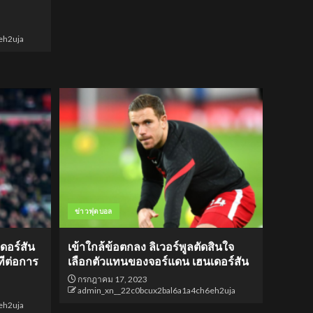
eh2uja
ข่าวฟุตบอล
ดอร์สัน
เข้าใกล้ข้อตกลง ลิเวอร์พูลตัดสินใจ
ทีต่อการ
เลือกตัวแทนของจอร์แดน เฮนเดอร์สัน
กรกฎาคม 17, 2023
admin_xn__22c0bcux2bal6a1a4ch6eh2uja
eh2uja