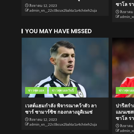
ซาโล ร
สิงหาคม 12, 2023
admin_xn__22c0bcux2bal6a1a4ch6eh2uja
สิงหาคม 
admin_x
YOU MAY HAVE MISSED
ข่าวฟุตบอล
ข่าวฟุตบอลวันนี้
ข่าวฟุตบอ
เวสต์แฮมกำลัง พิจารณาคว้าตัว ลา
ปารีสกำล
ซาร์ ซามาร์ซิช กองกลางอูดิเนเซ่
แมนเชสเ
ซาโล ร
สิงหาคม 12, 2023
admin_xn__22c0bcux2bal6a1a4ch6eh2uja
สิงหาคม 
admin_x