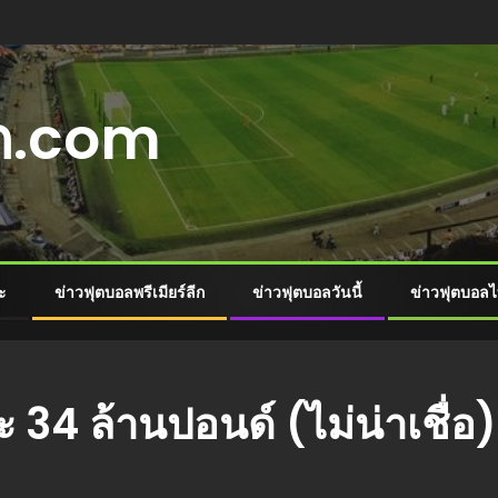
ุด.com
ะ
ข่าวฟุตบอลพรีเมียร์ลีก
ข่าวฟุตบอลวันนี้
ข่าวฟุตบอลไ
34 ล้านปอนด์ (ไม่น่าเชื่อ) 