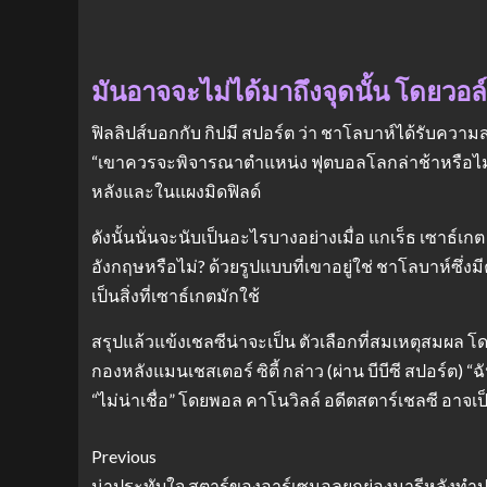
มันอาจจะไม่ได้มาถึงจุดนั้น โดยวอล
ฟิลลิปส์บอกกับ กิปมี สปอร์ต ว่า ชาโลบาห์ได้รับความ
“เขาควรจะพิจารณาตําแหน่ง ฟุตบอลโลกล่าช้าหรือไม่? 
หลังและในแผงมิดฟิลด์
ดังนั้นนั่นจะนับเป็นอะไรบางอย่างเมื่อ แกเร็ธ เซาธ์
อังกฤษหรือไม่? ด้วยรูปแบบที่เขาอยู่ใช่ ชาโลบาห์ซึ่
เป็นสิ่งที่เซาธ์เกตมักใช้
สรุปแล้วแข้งเชลซีน่าจะเป็น ตัวเลือกที่สมเหตุสมผล โ
กองหลังแมนเชสเตอร์ ซิตี้ กล่าว (ผ่าน บีบีซี สปอร์ต
“ไม่น่าเชื่อ” โดยพอล คาโนวิลล์ อดีตสตาร์เชลซี อาจเป
Previous
น่าประทับใจ สตาร์ของอาร์เซนอลยกย่องมารีหลังทำ