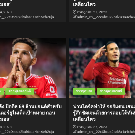
ามอส’
เคลื่อนไหว
4, 2023
กรกฎาคม 27, 2023
n__22c0bcux2bal6a1a4ch6eh2uja
admin_xn__22c0bcux2bal6a1a4ch6
ล
ข่าวฟุตบอลวันนี้
ข่าวฟุตบอล
ข่าวฟุตบอลวันนี้
ัง ปิดดีล 69 ล้านปอนด์สำหรับ
ฟานไดจ์คทำให้ จอร์แดน เฮนเ
ตอร์ยูไนเต็ดเป้าหมาย กอน
รู้สึกชัดเจนด้วยการตอบโต้ทัน
ามอส’
เคลื่อนไหว
4, 2023
กรกฎาคม 27, 2023
n__22c0bcux2bal6a1a4ch6eh2uja
admin_xn__22c0bcux2bal6a1a4ch6