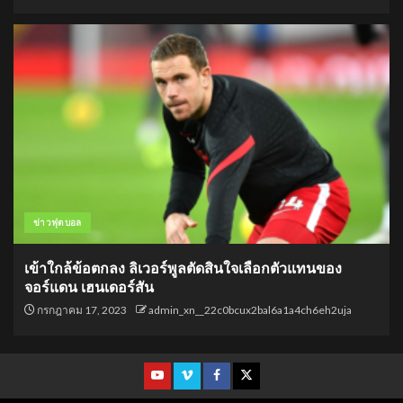
ข่าวฟุตบอล
เข้าใกล้ข้อตกลง ลิเวอร์พูลตัดสินใจเลือกตัวแทนของ
จอร์แดน เฮนเดอร์สัน
กรกฎาคม 17, 2023
admin_xn__22c0bcux2bal6a1a4ch6eh2uja