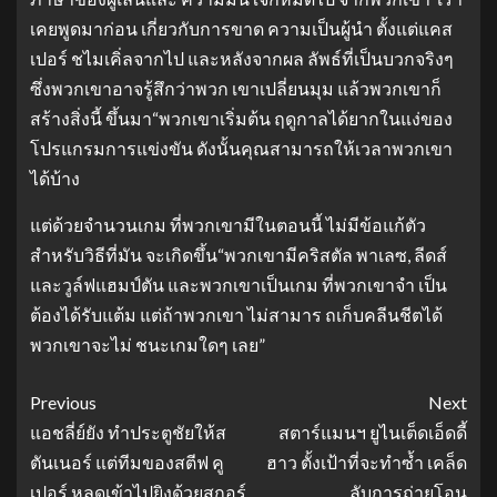
เคยพูดมาก่อน เกี่ยวกับการขาด ความเป็นผู้นำ ตั้งแต่แคส
เปอร์ ชไมเคิ่ลจากไป และหลังจากผล ลัพธ์ที่เป็นบวกจริงๆ
ซึ่งพวกเขาอาจรู้สึกว่าพวก เขาเปลี่ยนมุม แล้วพวกเขาก็
สร้างสิ่งนี้ ขึ้นมา“พวกเขาเริ่มต้น ฤดูกาลได้ยากในแง่ของ
โปรแกรมการแข่งขัน ดังนั้นคุณสามารถให้เวลาพวกเขา
ได้บ้าง
แต่ด้วยจำนวนเกม ที่พวกเขามีในตอนนี้ ไม่มีข้อแก้ตัว
สำหรับวิธีที่มัน จะเกิดขึ้น“พวกเขามีคริสตัล พาเลซ, ลีดส์
และวูล์ฟแฮมป์ตัน และพวกเขาเป็นเกม ที่พวกเขาจำ เป็น
ต้องได้รับแต้ม แต่ถ้าพวกเขา ไม่สามาร ถเก็บคลีนชีตได้
พวกเขาจะไม่ ชนะเกมใดๆ เลย”
Previous
Next
แอชลี่ย์ยัง ทําประตูชัยให้ส
สตาร์แมนฯ ยูไนเต็ดเอ็ดดี้
ตันเนอร์ แต่ทีมของสตีฟ คู
ฮาว ตั้งเป้าที่จะทำซ้ำ เคล็ด
เปอร์ หลุดเข้าไปยิงด้วยสกอร์
ลับการถ่ายโอน