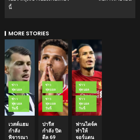
นี้
MORE STORIES
ข่าว
ข่าว
ข่าว
ฟุตบอล
ฟุตบอล
ฟุตบอล
ข่าว
ข่าว
ข่าว
ฟุตบอล
ฟุตบอล
ฟุตบอล
วันนี้
วันนี้
วันนี้
เวสต์แฮม
ปารีส
ฟานไดจ์ค
กำลัง
กำลัง ปิด
ทำให้
พิจารณา
ดีล 69
จอร์แดน