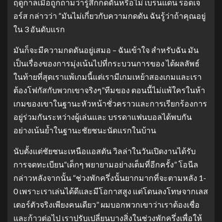
ฤดูกาลเมื่อถูกถามว่ารู้สึกกดดันหรือไม่ เบรนแดน ร็อดเจ
อร์ส กล่าวว่า “มันไม่เกี่ยวกับความกดดัน ฉันรู้ว่าถ้าคุณอยู่
ใน 3 อันดับแรก
มันก็จะมีความกดดันอยู่เสมอ – ฉันเข้าใจ สำหรับฉัน มัน
เป็นเรื่องของการมุ่งเน้นไปที่กระบวนการของ ได้ผลลัพธ์
ในท้ายที่สุดเราแพ้เกมนี้แต่เรามีเกมเหย้าสองเกมและเรา
ต้องโฟกัสกับพวกเขาจริงๆ”ทีมของ ตอนนี้ไม่แพ้ใครในห้า
เกมของเขาในฐานะหัวหน้าชั่วคราวและการเรียกร้องการ
อยู่ร่วมกันระหว่างผู้เล่นและ บรรดาแฟนบอลได้พบกัน
อย่างเน้นย้ำในฐานะชัยชนะนัดแรกในบ้าน
นับตั้งแต่ชัยชนะเหนือแอสตัน วิลล่าในวันเปิดงานได้รับ
การจดทะเบียน“เด็กๆ พยายามอย่างเต็มที่อีกครั้ง” โอนีล
กล่าวหลังจากนั้น “ช่วงพักครึ่งนั้นยากมากที่จะตามหลัง 1-
0 เพราะเราเล่นได้ดีและมีโอกาสสูง แต่โดนลงโทษจากเลส
เตอร์ตัวจริงเพียงคนเดียว” ผมบอกพวกเขาว่าเราต้องเชื่อ
และก้าวต่อไป เราปรับเปลี่ยนบางสิ่งในช่วงพักครึ่งเพื่อให้