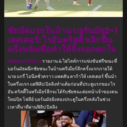
ชัยนัดแรกในบ้าน บอร์นมัธ2-1
เลสเตอร์: ไรอันคริสตี้ พลิกฟื้น
ครึ่งหลังเพื่อทำให้จิ้งจอกตกใจ
ชัยนัดแรกในบ้าน
รายงาน & ไฮไลท์การแข่งขันฟรีขณะที่
บอร์นมัธผนึกชัยชนะในบ้านพรีเมียร์ลีกครั้งแรกภายใต้
นาย แกรี่ โอนีลชั่วคราว แพตสัน ดาก้าให้ เลสเตอร์ ขึ้นนำ
ในครึ่งแรก แต่ฟิลิป บิลลิงทำแต้มก่อนที่ประตูแรกของ ไร
อัน คริสตี้ในพรีเมียร์ลีกจะได้รับชัยชนะต่อหน้าเจ้าของคน
ใหม่บิล โฟลีย์ บอร์นมัธยิงสองประตูในครึ่งหลังในช่วง
เวลาสี่นาทีผ่านฟิลิป บิลลิง