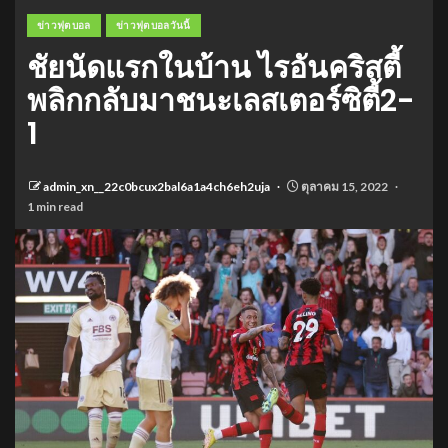
ข่าวฟุตบอล
ข่าวฟุตบอลวันนี้
ชัยนัดแรกในบ้าน ไรอันคริสตี้
พลิกกลับมาชนะเลสเตอร์ซิตี้2-
1
admin_xn__22c0bcux2bal6a1a4ch6eh2uja
ตุลาคม 15, 2022
1 min read