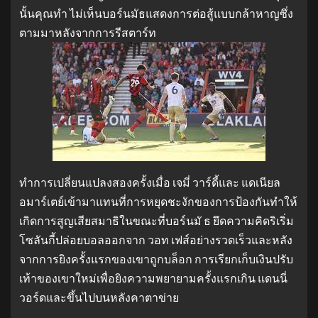
นั้นคุณทำ ไม่เห็นบอร์นมัธแสดงการต่อสู้แบบกล้าหาญซึ่ง
ตามมาหลังจากการรีสตาร์ท
ทำการเปลี่ยนแปลงสองครั้งเมื่อ เจมี่ วาร์ดี้และ แดเนียล
อมาร์เตย์เข้ามาแทนที่การหยุดชะงักของการป้องกันทำให้
เกิดการสูญเสียสมาธิในขณะที่บอร์นมั ธ ยึดความคิดริเริ่ม
โซลันกี้ปล่อยบอลออกจาก วอท เฟส์อย่างรวดเร็วและหลัง
จากการยิงครั้งแรกของเขาถูกบล็อก การเรียกเก็บเงินปรับ
เท้าของเขาใหม่เพื่อยิงความพยายามครั้งแรกเกิน แดนนี่
วอร์ดและขึ้นไปบนหลังคาตาข่าย