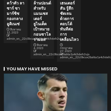
คว้าตัว ลา
ล้านปอนด์
เฮนเดอร์
ซาร์ ซา
สำหรับ
สัน รู้สึก
มาร์ซิช
แมนเชส
ชัดเจน
กองกลาง
เตอร์
ด้วยการ
อูดิเนเซ่
ยูไนเต็ด
ตอบโต้
เป้าหมาย
ทันทีต่อ
สิงหาคม
12, 2023
กอนซาโล
การ
admin_xn__22c0bcux2bal6a1a4ch6eh2uja
รามอส’
เคลื่อนไหว
สิงหาคม
4, 2023
กรกฎาคม
27, 2023
admin_xn__22c0bcux2bal6a1a4ch6eh2uja
admin_xn__22c0bcux2bal6a1a4ch6eh
YOU MAY HAVE MISSED