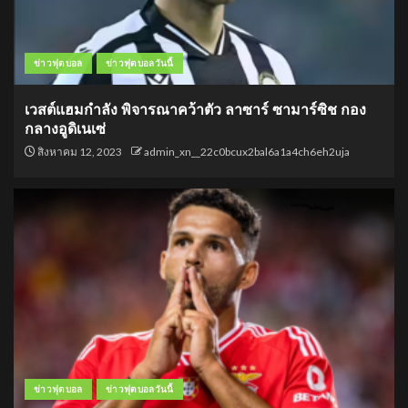
ข่าวฟุตบอล
ข่าวฟุตบอลวันนี้
เวสต์แฮมกำลัง พิจารณาคว้าตัว ลาซาร์ ซามาร์ซิช กอง
กลางอูดิเนเซ่
สิงหาคม 12, 2023
admin_xn__22c0bcux2bal6a1a4ch6eh2uja
ข่าวฟุตบอล
ข่าวฟุตบอลวันนี้