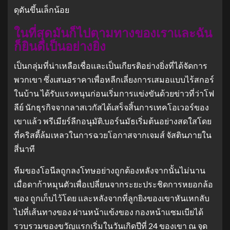
ดุดันขึ้นเล็กน้อย
ในที่สุดมันก็ไปตามทางของเราและฉัน
ก็ยินดีเป็นอย่างยิ่ง
เป็นกลุ่มที่น่าเหลือเชื่อและเป็นเกียรติอย่างยิ่งที่ได้จัดการ
พวกเขา ซึ่งเสนอราคาเพื่อหลีกเลี่ยงการเสมอแบบไร้สกอร์
ในบ้าน ได้รับแรงหนุนก่อนเริ่มการแข่งขันด้วยข่าวที่ว่าโฟ
ลีย์ นักธุรกิจจากลาสเวกัสได้เสร็จสิ้นการเทคโอเวอร์ของ
เขาแล้ว พรีเมียร์ลีกอนุมัติ.บอร์นมัธเริ่มต้นอย่างสดใสโดย
ที่คริสตี้ล้มเหลวในการฉวยโอกาสจากเจมส์ จัสตินภายใน
สี่นาที
ทีมของโอนีลถูกลงโทษอย่างถูกต้องหลังจากนั้นไม่นาน
เมื่อดาก้าหมุนตัวเพื่อเปลี่ยนจากระยะประชิดการหยอกล้อ
ของ ถูกเก็บไว้โดย และหลังจากที่ลูกยิงของเขาหันเหกลับ
ไปที่เส้นทางของ ผ่านหน้าแข้งของ กองหน้าแซมเบียได้
รวบรวมของขวัญแรกเริ่มในวันเกิดปีที่ 24 ของเขา ณ จุด