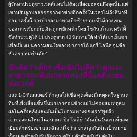
ผู้รักษาประตูชาวเวลส์แทบไม่ต้องเลี้ยงบอลจนถึงจุดนั้น แต่
เขาหยิบลูกบอลออกจากตาข่ายอีกครั้งในเวลาไม่ถึงสี่นาที
ต่อมาครั้งนี้ การย้ายลงมาทางปีกซ้ายขณะที่ไม้กางเขน
ของ การเรียกเก็บเงิน ถูกพยักหน้าโดย โซลันเก้ และคริสตี้
ซึ่งทำประตูได้ 11 ประตูจาก 42 นัดภายใต้ ทำให้เขาเย็นชา
เพื่อเบี่ยงเบนความสนใจของเขาภายใต้ แกรี่ โอนีล กุนซือ
ชั่วคราวบอร์นมัธ:“
ฉันคิดว่าเด็กๆ เชื่อ ฉันไม่คิดว่าคุณจะ
สามารถกลับมาจากสองที่น็อตติงแฮม
ฟอเรสต์
และ 1-0 ที่เลสเตอร์ ถ้าคุณไม่เชื่อ คุณต้องมีเหตุผลในฐานะ
ทีมที่เพิ่งเลื่อนชั้นขึ้นมา เราค่อนข้างแย่ ไม่ค่อยสมเหตุสม
ผลในครึ่งหลังและมันเป็นไปตามทางของเรา”พูดถึง
เจ้าของคนใหม่ ในอนาคต บิล โฟลีย์: “มันเป็นวันแรกที่ยอด
เยี่ยมสำหรับเขา และฉันแน่ใจว่าเ ขาสนุกกับมัน เป้าหมาย
ทั้งหมด สำหรับฉันคือการเตรียมตัวสำหรับวันต่อไป”