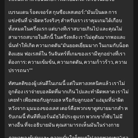
เบรนแดน ร็อดเจอร์ส กุนซือเลสเตอร์:“มันเป็นผล การ
แข่งขันที่ น่าผิดหวังจริงๆ สำหรับเรา เราคุมเกมได้เกือบ
ทั้งหมดในครึ่งแรก แต่บางทีเราสบายเกินไป และคุณไม่
สามารถสบายในลีกนี้ ในครึ่งหลัง เราไม่ดุดันมากพอและ
นั่นทำให้เกิด ความกดดัน“มันยอดเยี่ยมมาก ในเกมกับน็อต
ติงแฮม ฟอเรสต์ใน วันจันทร์ที่เกมของเรามีทุกอย่างที่เรา
ต้องการ: ความเข้มข้น, ความกดดัน, ความก้าวร้าว, ความ
ปรารถนา”“
ทัศนคติของผู้ เล่นดีในเกมนี้ แต่ในทางเทคนิคแล้ว เราไม่
ถูกต้อง เราจ่ายบอลผิดที่มากเกิน ไปและทำผิดพลาด เราไม่
เคยทำ เพียงพอกับลูกบอล หรือกับลูกบอล” แง่มุมที่น่าผิด
หวังจาก มุมมองของเลส เตอร์คือพวกเขาดูสบายมากสำ ห
รับเกมนี้ ทันทีที่บอร์นมัธได้ประตูแรก พวกเขาก็พับ ไม่มี
ทางอื่น ที่จะอธิบายมัน คุณสามารถเห็นมันในร่างกาย
ภาษาของผู้เล่นและ ความมั่นใจก็หมดไป จากพวกเขา“เรา