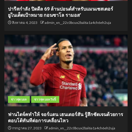
ปารีสกำลัง ปิดดีล 69 ล้านปอนด์สำหรับแมนเชสเตอร์
ยูไนเต็ดเป้าหมาย กอนซาโล รามอส’
สิงหาคม 4, 2023
admin_xn__22c0bcux2bal6a1a4ch6eh2uja
ข่าวฟุตบอล
ข่าวฟุตบอลวันนี้
ฟานไดจ์คทำให้ จอร์แดน เฮนเดอร์สัน รู้สึกชัดเจนด้วยการ
ตอบโต้ทันทีต่อการเคลื่อนไหว
กรกฎาคม 27, 2023
admin_xn__22c0bcux2bal6a1a4ch6eh2uja