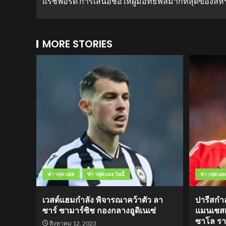
แรชฟอร์ด การเสนอชื่อให้ผู้มีอิทธิพลมากที่สุดของ
MORE STORIES
ข่าวฟุตบอล
ข่าวฟุตบอลวันนี้
ข่าวฟุตบอ
เวสต์แฮมกำลัง พิจารณาคว้าตัว ลา
ปารีสกำล
ซาร์ ซามาร์ซิช กองกลางอูดิเนเซ่
แมนเชสเ
ซาโล ร
สิงหาคม 12, 2023