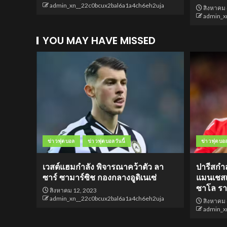
admin_xn__22c0bcux2bal6a1a4ch6eh2uja
สิงหาคม 
admin_x
YOU MAY HAVE MISSED
ข่าวฟุตบอล
ข่าวฟุตบอลวันนี้
ข่าวฟุตบอ
เวสต์แฮมกำลัง พิจารณาคว้าตัว ลา
ปารีสกำล
ซาร์ ซามาร์ซิช กองกลางอูดิเนเซ่
แมนเชสเ
ซาโล ร
สิงหาคม 12, 2023
admin_xn__22c0bcux2bal6a1a4ch6eh2uja
สิงหาคม 
admin_x