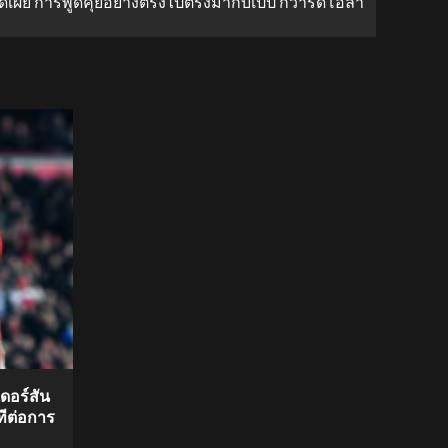
ิดเผย การพูดคุยอย่างตรงไปตรงมากับเป๊ป กวาร์ดิโอล่า
ดอร์สัน
ทีต่อการ