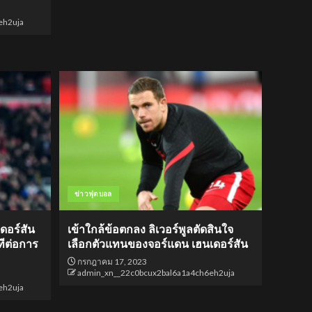
eh2uja
ข่าวฟุตบอล
ดอร์สัน
เข้าใกล้ข้อตกลง ลิเวอร์พูลตัดสินใจ
ทีต่อการ
เลือกตัวแทนของจอร์แดน เฮนเดอร์สัน
กรกฎาคม 17, 2023
admin_xn__22c0bcux2bal6a1a4ch6eh2uja
eh2uja