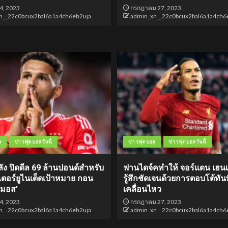
4, 2023
กรกฎาคม 27, 2023
n__22c0bcux2bal6a1a4ch6eh2uja
admin_xn__22c0bcux2bal6a1a4ch6
ล
ข่าวฟุตบอลวันนี้
ข่าวฟุตบอล
ข่าวฟุตบอลวันนี้
ัง ปิดดีล 69 ล้านปอนด์สำหรับ
ฟานไดจ์คทำให้ จอร์แดน เฮนเ
ตอร์ยูไนเต็ดเป้าหมาย กอน
รู้สึกชัดเจนด้วยการตอบโต้ทัน
ามอส’
เคลื่อนไหว
4, 2023
กรกฎาคม 27, 2023
n__22c0bcux2bal6a1a4ch6eh2uja
admin_xn__22c0bcux2bal6a1a4ch6