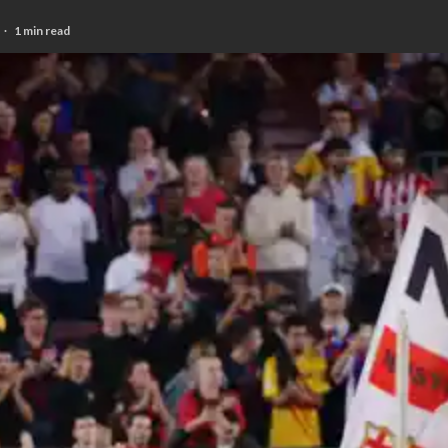
1 min read