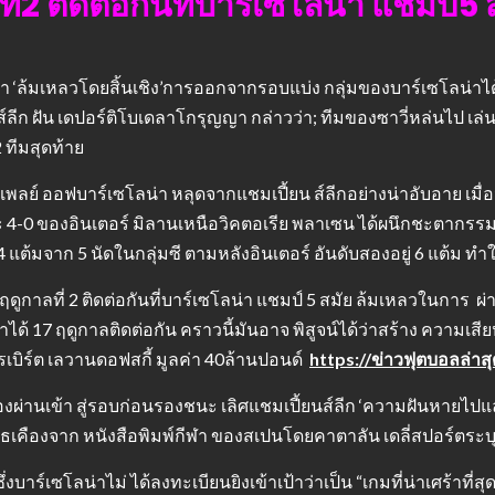
่2 ติดต่อกันที่บาร์เซโลน่า แชมป์5
่า ‘ล้มเหลวโดยสิ้นเชิง’การออกจากรอบแบ่ง กลุ่มของบาร์เซโลน่าได
ยนส์ลีก ฝัน เดปอร์ติโบเดลาโกรุญญา กล่าวว่า; ทีมของซาวี่หล่นไป เ
 ทีมสุดท้าย
พลย์ ออฟบาร์เซโลน่า หลุดจากแชมเปี้ยน ส์ลีกอย่างน่าอับอาย เมื่อว
 4-0 ของอินเตอร์ มิลานเหนือวิคตอเรีย พลาเซน ได้ผนึกชะตากรรม ข
่ 4 แต้มจาก 5 นัดในกลุ่มซี ตามหลังอินเตอร์ อันดับสองอยู่ 6 แต้ม ท
นฤดูกาลที่ 2 ติดต่อกันที่บาร์เซโลน่า แชมป์ 5 สมัย ล้มเหลวในการ ผ่
ทําได้ 17 ฤดูกาลติดต่อกัน คราวนี้มันอาจ พิสูจน์ได้ว่าสร้าง ความเสี
เบิร์ต เลวานดอฟสกี้ มูลค่า 40ล้านปอนด์
https://ข่าวฟุตบอลล่าส
งผ่านเข้า สู่รอบก่อนรองชนะ เลิศแชมเปี้ยนส์ลีก ‘ความฝันหายไ
รธเคืองจาก หนังสือพิมพ์กีฬา ของสเปนโดยคาตาลัน เดลี่สปอร์ตระบุว
งบาร์เซโลน่าไม่ ได้ลงทะเบียนยิงเข้าเป้าว่าเป็น “เกมที่น่าเศร้าท