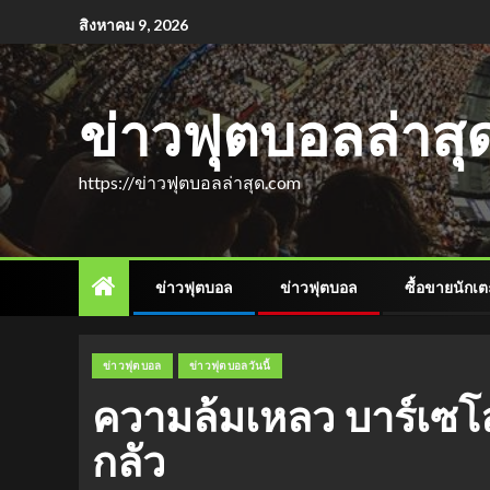
สิงหาคม 9, 2026
ข่าวฟุตบอลล่าส
https://ข่าวฟุตบอลล่าสุด.com
ข่าวฟุตบอล
ข่าวฟุตบอล
ซื้อขายนักเต
ข่าวฟุตบอล
ข่าวฟุตบอลวันนี้
ความล้มเหลว บาร์เซโ
กลัว