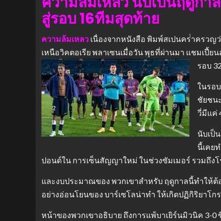
ความล้มเหลว นับเป็นฤดูกาลที
สู่รอบ 16ทีมสุดท้าย
ความล้มเหลว
เนื่องจากหนังสือ พิมพ์สเปนคร่ําครวญว
เหนือวิคตอเรีย พลาเซนเมื่อวัน พุธที่ผ่านมา แชมเปี้
รอบ 32
ในรอบเ
ชัยชนะ
วี่มีแค
นับเป็
นี้เคย
ปอนด์ใน การเซ็นสัญญาใหม่ ในช่วงซัมเมอร์ รวมถึงโร
และงบประมาณของ พวกเขาสําหรับ ฤดูกาลนี้ทําให้ต้อ
อย่างอ่อนโยนของ บาร์เซโลน่าทํา ให้เกิดปฏิกิริยาโก
หน้าของพวกเขาอธิบาย ถึงการแพ้บาเยิร์นมิวนิค 3-0 ซึ่