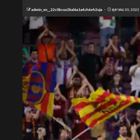
admin_xn__22c0bcux2bal6a1a4ch6eh2uja
ตุลาคม 30, 2022