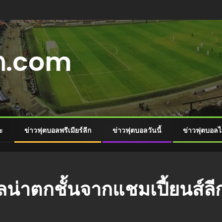
ุด.com
ะ
ข่าวฟุตบอลพรีเมียร์ลีก
ข่าวฟุตบอลวันนี้
ข่าวฟุตบอลไ
ลน่าตกชั้นจากแชมเปี้ยนส์