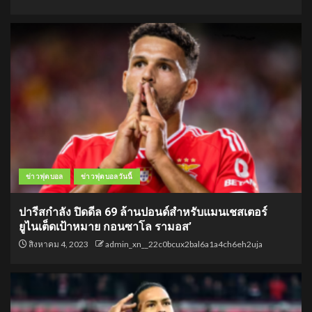
ข่าวฟุตบอล
ข่าวฟุตบอลวันนี้
ปารีสกำลัง ปิดดีล 69 ล้านปอนด์สำหรับแมนเชสเตอร์
ยูไนเต็ดเป้าหมาย กอนซาโล รามอส’
สิงหาคม 4, 2023
admin_xn__22c0bcux2bal6a1a4ch6eh2uja