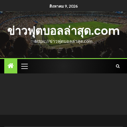
สิงหาคม 9, 2026
ข่าวฟุตบอลล่าสุด.com
https://ข่าวฟุตบอลล่าสุด.com