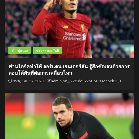
ข่าวฟุตบอล
ข่าวฟุตบอลวันนี้
ฟานไดจ์คทำให้ จอร์แดน เฮนเดอร์สัน รู้สึกชัดเจนด้วยการ
ตอบโต้ทันทีต่อการเคลื่อนไหว
กรกฎาคม 27, 2023
admin_xn__22c0bcux2bal6a1a4ch6eh2uja