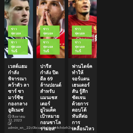
ข่าว
ข่าว
ข่าว
ฟุตบอล
ฟุตบอล
ฟุตบอล
ข่าว
ข่าว
ข่าว
ฟุตบอล
ฟุตบอล
ฟุตบอล
วันนี้
วันนี้
วันนี้
เวสต์แฮม
ปารีส
ฟานไดจ์ค
กำลัง
กำลัง ปิด
ทำให้
พิจารณา
ดีล 69
จอร์แดน
คว้าตัว ลา
ล้านปอนด์
เฮนเดอร์
ซาร์ ซา
สำหรับ
สัน รู้สึก
มาร์ซิช
แมนเชส
ชัดเจน
กองกลาง
เตอร์
ด้วยการ
อูดิเนเซ่
ยูไนเต็ด
ตอบโต้
เป้าหมาย
ทันทีต่อ
สิงหาคม
12, 2023
กอนซาโล
การ
admin_xn__22c0bcux2bal6a1a4ch6eh2uja
รามอส’
เคลื่อนไหว