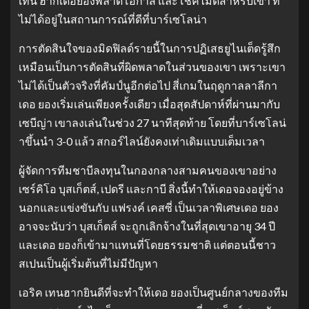
เทน ฮากเดอยองพลาดโอกาส และโชคไม่ดีสำหรับเขา ที่
ไม่ได้อยู่ในสถานการณ์ที่ดีที่บาร์เซโลน่า
การตัดสินใจของมิดฟิลด์รายนี้ในการปฏิเสธยูไนเต็ดรู้สึก
เหมือนเป็นการตัดสินที่ผิดพลาดในส่วนของเขา เพราะเขา
ไม่ได้เป็นตัวจริงที่คัมป์นูอีกต่อไป สี่เกมในฤดูกาลลาลีกา
เดอ ยองเริ่มเล่นเพียงครั้งเดียว เมื่อสุดสัปดาห์ที่ผ่านมากับ
เซบีญ่า เขาลงเล่นในช่วง 27 นาทีสุดท้าย โดยที่บาร์เซโลน่
าขึ้นนำ 3-0 แล้ว สกอร์ไลน์ยังคงเท่าเดิมแบบเต็มเวลา
ผู้จัดการทีมชาบีลงทุนในกองกลางสามคนของเขาอย่าง
เซร์คิโอ บุสเก็ตส์, เปดรี และกาบี สิ่งนี้ทำให้เดอจองอยู่ข้าง
นอกและแข่งขันกับ แฟรงค์ เคสซี่ เป็นเวลาพิเศษเดอ ยอง
อาจจะนับว่า บุสเก็ตส์ จะถูกเลิกจ้างในที่สุดเขาอายุ 34 ปี
และเดอ ยองก็เข้ามาแทนที่โดยธรรมชาติ แต่ตอนนี้ชาว
สเปนเป็นผู้เริ่มต้นที่ไม่มีปัญหา
เอริค เทนฮากยินดีที่จะทำให้เดอ ยองเป็นศูนย์กลางของทีม