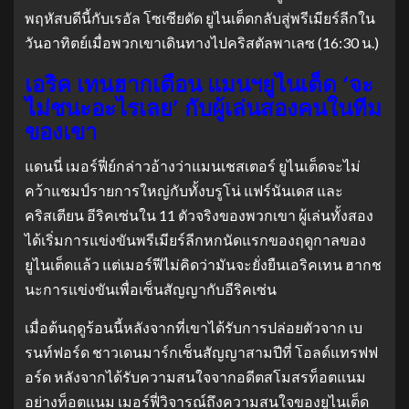
พฤหัสบดีนี้กับเรอัล โซเซียดัด ยูไนเต็ดกลับสู่พรีเมียร์ลีกใน
วันอาทิตย์เมื่อพวกเขาเดินทางไปคริสตัลพาเลซ (16:30 น.)
เอริค เทนฮากเตือน แมนฯยูไนเต็ด ‘จะ
ไม่ชนะอะไรเลย’ กับผู้เล่นสองคนในทีม
ของเขา
แดนนี่ เมอร์ฟี่ย์กล่าวอ้างว่าแมนเชสเตอร์ ยูไนเต็ดจะไม่
คว้าแชมป์รายการใหญ่กับทั้งบรูโน่ แฟร์นันเดส และ
คริสเตียน อีริคเซ่นใน 11 ตัวจริงของพวกเขา ผู้เล่นทั้งสอง
ได้เริ่มการแข่งขันพรีเมียร์ลีกหกนัดแรกของฤดูกาลของ
ยูไนเต็ดแล้ว แต่เมอร์ฟีไม่คิดว่ามันจะยั่งยืนเอริคเทน ฮากช
นะการแข่งขันเพื่อเซ็นสัญญากับอีริคเซ่น
เมื่อต้นฤดูร้อนนี้หลังจากที่เขาได้รับการปล่อยตัวจาก เบ
รนท์ฟอร์ด ชาวเดนมาร์กเซ็นสัญญาสามปีที่ โอลด์แทรฟฟ
อร์ด หลังจากได้รับความสนใจจากอดีตสโมสรท็อตแนม
อย่างท็อตแนม เมอร์ฟี่วิจารณ์ถึงความสนใจของยูไนเต็ด