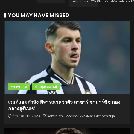
admin_xn__22c0bcux2bal6a1a4ch6eh
YOU MAY HAVE MISSED
ข่าวฟุตบอล
ข่าวฟุตบอลวันนี้
เวสต์แฮมกำลัง พิจารณาคว้าตัว ลาซาร์ ซามาร์ซิช กอง
กลางอูดิเนเซ่
สิงหาคม 12, 2023
admin_xn__22c0bcux2bal6a1a4ch6eh2uja