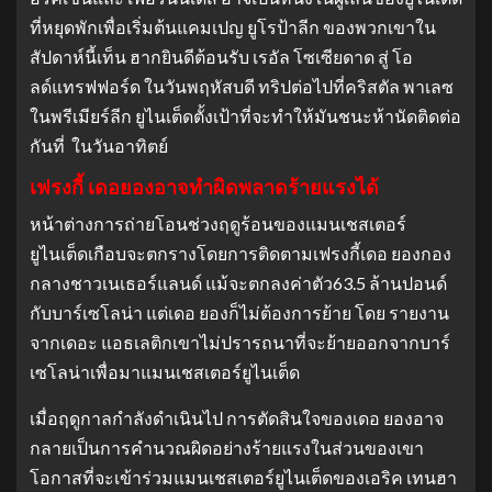
ที่หยุดพักเพื่อเริ่มต้นแคมเปญ ยูโรป้าลีก ของพวกเขาใน
สัปดาห์นี้เท็น ฮากยินดีต้อนรับ เรอัล โซเซียดาด สู่ โอ
ลด์แทรฟฟอร์ด ในวันพฤหัสบดี ทริปต่อไปที่คริสตัล พาเลซ
ในพรีเมียร์ลีก ยูไนเต็ดตั้งเป้าที่จะทำให้มันชนะห้านัดติดต่อ
กันที่ ในวันอาทิตย์
เฟรงกี้ เดอยองอาจทำผิดพลาดร้ายแรงได้
หน้าต่างการถ่ายโอนช่วงฤดูร้อนของแมนเชสเตอร์
ยูไนเต็ดเกือบจะตกรางโดยการติดตามเฟรงกี้เดอ ยองกอง
กลางชาวเนเธอร์แลนด์ แม้จะตกลงค่าตัว63.5 ล้านปอนด์
กับบาร์เซโลน่า แต่เดอ ยองก็ไม่ต้องการย้าย โดย รายงาน
จากเดอะ แอธเลติกเขาไม่ปรารถนาที่จะย้ายออกจากบาร์
เซโลน่าเพื่อมาแมนเชสเตอร์ยูไนเต็ด
เมื่อฤดูกาลกำลังดำเนินไป การตัดสินใจของเดอ ยองอาจ
กลายเป็นการคำนวณผิดอย่างร้ายแรงในส่วนของเขา
โอกาสที่จะเข้าร่วมแมนเชสเตอร์ยูไนเต็ดของเอริค เทนฮา