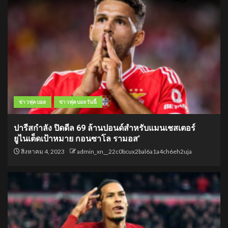
ข่าวฟุตบอล
ข่าวฟุตบอลวันนี้
ปารีสกำลัง ปิดดีล 69 ล้านปอนด์สำหรับแมนเชสเตอร์
ยูไนเต็ดเป้าหมาย กอนซาโล รามอส’
สิงหาคม 4, 2023
admin_xn__22c0bcux2bal6a1a4ch6eh2uja