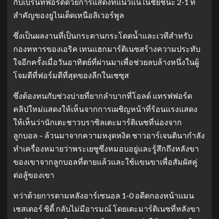
กับเบรนท์ฟอร์ดด้วยการแสดงที่แน่วแน่ในชัยชนะ 2-1 ที่
สำคัญของยูไนเต็ดเหนือลิเวอร์พูล
ซึ่งเป็นผลงานที่เป็นกระดานกระโดดน้ำและเวทีสำหรับ
กองทหารของเอริค เทนแฮกมาร์ติเนซสร้างความประทับ
ใจอีกครั้งเมื่อวันอาทิตย์ที่ผ่านมาเพื่อช่วยลบล้างหนึ่งในผู้
โจมตีที่ฟอร์มดีที่สุดของลีกในเชซุส
ซึ่งต้องทนกับช่วงบ่ายที่ยากลำบากที่โอลด์ แทรฟฟอร์ด
คลิปใหม่แสดงให้เห็นจากการเผชิญหน้าที่ร้อนแรงแสดง
ให้เห็นว่านักเตะชาวบราซิลเตะมาร์ติเนซที่น่องจาก
ลูกบอล – ล้วนมาจากความหงุดหงิด ชาวอาร์เจนตินากำลัง
ทำเครื่องหมายว่าพระเยซูซึ่งหมอบอยู่และรู้สึกถึงหลังขา
ของเขาจากลูกบอลที่ตายแล้วและใช้แขนขาเพื่อสัมผัสคู่
ต่อสู้ของเขา
ทว่าด้วยการตามหลังอาร์เซนอล 1-0 อดีตกองหน้าแมน
เชสเตอร์ ซิตี้ กลับไม่มีอารมณ์ โดยเตะมาร์ติเนซที่หลังขา