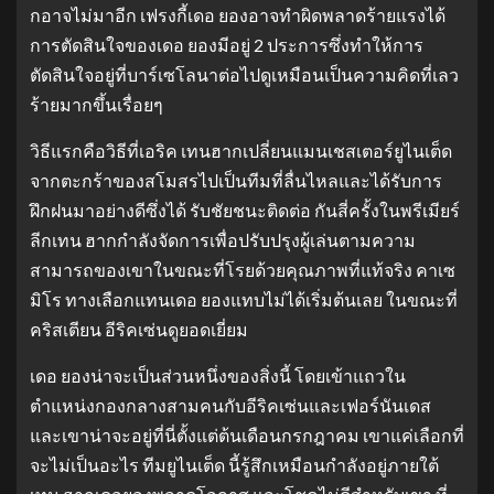
กอาจไม่มาอีก เฟรงกี้เดอ ยองอาจทำผิดพลาดร้ายแรงได้
การตัดสินใจของเดอ ยองมีอยู่ 2 ประการซึ่งทำให้การ
ตัดสินใจอยู่ที่บาร์เซโลนาต่อไปดูเหมือนเป็นความคิดที่เลว
ร้ายมากขึ้นเรื่อยๆ
วิธีแรกคือวิธีที่เอริค เทนฮากเปลี่ยนแมนเชสเตอร์ยูไนเต็ด
จากตะกร้าของสโมสรไปเป็นทีมที่ลื่นไหลและได้รับการ
ฝึกฝนมาอย่างดีซึ่งได้ รับชัยชนะติดต่อ กันสี่ครั้งในพรีเมียร์
ลีกเทน ฮากกำลังจัดการเพื่อปรับปรุงผู้เล่นตามความ
สามารถของเขาในขณะที่โรยด้วยคุณภาพที่แท้จริง คาเซ
มิโร ทางเลือกแทนเดอ ยองแทบไม่ได้เริ่มต้นเลย ในขณะที่
คริสเตียน อีริคเซ่นดูยอดเยี่ยม
เดอ ยองน่าจะเป็นส่วนหนึ่งของสิ่งนี้ โดยเข้าแถวใน
ตำแหน่งกองกลางสามคนกับอีริคเซ่นและเฟอร์นันเดส
และเขาน่าจะอยู่ที่นี่ตั้งแต่ต้นเดือนกรกฎาคม เขาแค่เลือกที่
จะไม่เป็นอะไร ทีมยูไนเต็ด นี้รู้สึกเหมือนกำลังอยู่ภายใต้