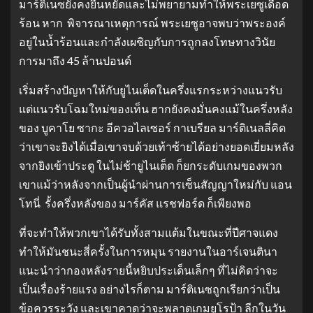
มาร์ติเนซยังคงยืนหยัดและไม่พยายามทำให้พระเยซูเดือด
ร้อน หาก พิจารณาเหตุการณ์ พระเยซูอาจพบว่าพระองค์
อยู่ในน้ำร้อนและกำลังเผชิญกับการถูกลงโทษทางวินัย
การมาถึง 45 ล้านปอนด์
เริ่มสร้างปัญหาให้กับยูไนเต็ดในครึ่งแรกระหว่างแนวรับ
แต่แนวรับโฉมใหม่ของเท็น ฮากยังคงมั่นคงแม้ในครึ่งหลัง
ของ บูคาโย ซากะ อีควอไลเซอร์ กาเบรียล มาร์ติเนลลี่คิด
ว่าเขาจะยิงได้เมื่อเขาจบด้วยเท้าซ้ายได้อย่างยอดเยี่ยมหลัง
จากยิงเข้าประตู ในไม่ช้ายูไนเต็ด ก็ยกระดับเกมของพวก
เขาแม้ว่าหลังจากเป็นผู้นำผ่านการเซ็นสัญญาใหม่กับ แอน
โทนี่ รั้งครึ่งหลังของ มาร์คัส แรชฟอร์ด ก็เพียงพอ
ที่จะทำให้พวกเขาได้รับทั้งสามแต้มในขณะที่ปีศาจแดง
ทำให้มันชนะสี่ครั้งในการหมุน รายงานในอาร์เจนตินา
แนะนำว่ากองหลังรายนี้หยิบประเด็นเล็กๆ ที่ไม่คิดว่าจะ
เป็นเรื่องร้ายแรง อย่างไรก็ตาม มาร์ติเนซถูกเรียกว่าเป็น
ข้อควรระวัง และเขาคาดว่าจะพลาดเกมยูโรป้า ลีกในวัน