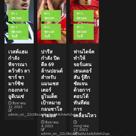
ข่าว
ข่าว
ข่าว
ฟุตบอล
ฟุตบอล
ฟุตบอล
ข่าว
ข่าว
ข่าว
ฟุตบอล
ฟุตบอล
ฟุตบอล
วันนี้
วันนี้
วันนี้
เวสต์แฮม
ปารีส
ฟานไดจ์ค
กำลัง
กำลัง ปิด
ทำให้
พิจารณา
ดีล 69
จอร์แดน
คว้าตัว ลา
ล้านปอนด์
เฮนเดอร์
ซาร์ ซา
สำหรับ
สัน รู้สึก
มาร์ซิช
แมนเชส
ชัดเจน
กองกลาง
เตอร์
ด้วยการ
อูดิเนเซ่
ยูไนเต็ด
ตอบโต้
เป้าหมาย
ทันทีต่อ
สิงหาคม
12, 2023
กอนซาโล
การ
admin_xn__22c0bcux2bal6a1a4ch6eh2uja
รามอส’
เคลื่อนไหว
สิงหาคม
4, 2023
กรกฎาคม
27, 2023
admin_xn__22c0bcux2bal6a1a4ch6eh2uja