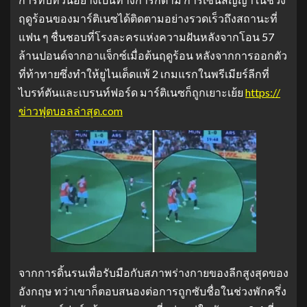
ฤดูร้อนของมาร์ติเนซได้ติดตามอย่างรวดเร็วถึงสถานะที่
แฟน ๆ ชื่นชอบที่โรงละครแห่งความฝันหลังจากโอน 57
ล้านปอนด์จากอาแจ็กซ์เมื่อต้นฤดูร้อน หลังจากการออกตัว
ที่ท้าทายซึ่งทำให้ยูไนเต็ดแพ้ 2 เกมแรกในพรีเมียร์ลีกที่
ไบรท์ตันและเบรนท์ฟอร์ด มาร์ติเนซก็ถูกเยาะเย้ย
https://
ข่าวฟุตบอลล่าสุด.com
จากการดิ้นรนเพื่อรับมือกับสภาพร่างกายของลีกสูงสุดของ
อังกฤษ ทว่าเขาก็ตอบสนองต่อการถูกซับชื่อในช่วงพักครึ่ง