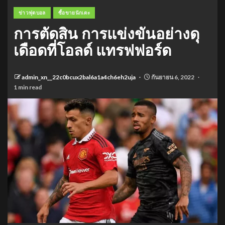
ข่าวฟุตบอล
ซื้อขายนักเตะ
การตัดสิน การแข่งขันอย่างดุ
เดือดที่โอลด์ แทรฟฟอร์ด
admin_xn__22c0bcux2bal6a1a4ch6eh2uja
กันยายน 6, 2022
1 min read