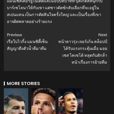
แมนเชสเตอร์ยูไนเต็ดและมอบบทบาทที่ บุสเก็ตส์สนุกกับ
บาร์เซโลนาให้กับเขา แต่ชาวดัตช์กลับเลือกที่จะอยู่ใน
สเปนแทน เป็นการตัดสินใจครั้งใหญ่ และเป็นเรื่องที่เขา
อาจผิดพลาดอย่างร้ายแรง
Previous
Next
เรือใบไวกิ้ง แมนซิตี้เซ็น
หน้าดาวรุ่ง เจอร์เก้น คล็อปป์
สัญญาดึงตัวน้ำดีมาทีม
ได้รับแรงกระตุ้นเมื่อ มอย
เซส ไคเซโด้ หลุดกับดักล้ํา
หน้าเรื่องการย้ายทีม
MORE STORIES