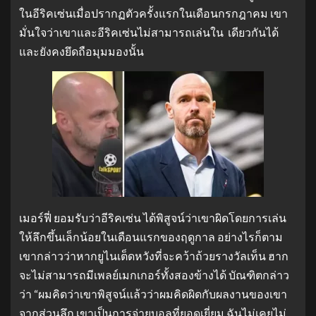
ในอีริคเซ่นเมื่อปรากฏตัวครั้งแรกในเดือนกรกฎาคม เขา
มั่นใจว่าเขาและอีริคเซ่นไม่สามารถเล่นใน เดียวกันได้
และยังคงยึดถือมุมมองนั้น
เมอร์ฟี่ ยอมรับว่าอีริคเซ่น ได้พิสูจน์ว่าเขาผิดโดยการเล่น
ให้ลึกขึ้นเล็กน้อยในเดือนแรกของฤดูกาล อย่างไรก็ตาม
เขากล่าวว่าหากยูไนเต็ดหวังที่จะคว้าถ้วยรางวัลเท็น ฮาก
จะไม่สามารถมีเพลย์เมกเกอร์ทั้งสองข้างได้ บัณฑิตกล่าว
ว่า “ผมคิดว่าเขาพิสูจน์แล้วว่าผมคิดผิดกับผลงานของเขา
จากส่วนลึก เขาเป็นการจ่ายบอลที่ยอดเยี่ยม ฉันไม่เคยไม่