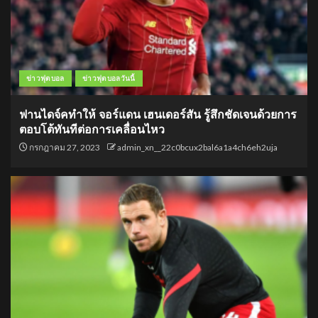
ข่าวฟุตบอล
ข่าวฟุตบอลวันนี้
ฟานไดจ์คทำให้ จอร์แดน เฮนเดอร์สัน รู้สึกชัดเจนด้วยการ
ตอบโต้ทันทีต่อการเคลื่อนไหว
กรกฎาคม 27, 2023
admin_xn__22c0bcux2bal6a1a4ch6eh2uja