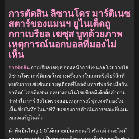
การตัดสิน ลิซานโดร มาร์ติเนซ
สตาร์ของแมนฯ ยูไนเต็ดถู
กกาเบรียล เฆซุส บูทด้วยภาพ
เหตุการณ์นอกบอลที่มองไม่
เห็น
การตัดสิน
กาเบรียล เฆซุส กองหน้าอาร์เซนอล โวยวายใส่
ลิซานโดร มาร์ติเนซ ในช่วงครึ่งแรกในเกมพรีเมียร์ลีกที่
พบกับการแข่งขันอย่างดุเดือดที่โอลด์ แทรฟฟอร์ด เมื่อวัน
อาทิตย์ โดยมีแฟนบอลบางคนในโซเชียลมีเดียตั้งคำถาม
ว่าทำไม วาร์ ถึงไม่ตรวจสอบเหตุการณ์ ฟุตเทจที่มองไม่
เห็น ซึ่งบันทึกในนาทีที่ 40 ของการดำเนินการขณะที่แมน
เชสเตอร์ยูไนเต็ด
นำทีมปืนใหญ่ 1-0 ได้กลายเป็นกระแสไวรัล แม้ว่าจะไม่มี
การทบทวนอย่างเป็นทางการก็ตาม การเซ็นสัญญาในช่วง