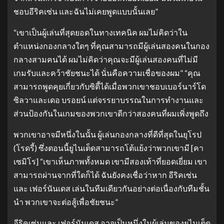
ชอบอีริคเซ่น และฉันไม่เคยพูดแบบนั้นเลย”
“เขาเป็นผู้เล่นที่สุดยอดในทางเทคนิค ผมไม่คิดว่าใน
ตำแหน่งกองกลางใดๆ ที่คุณสามารถมีผู้เล่นสองคนในกอง
กลางสามคนได้ ผมไม่คิดว่าคุณจะมีผู้เล่นสองคนที่ไม่มี
เกมรับและคว้าชัยชนะได้ นั่นคือความเชื่อของผม” “คุณ
สามารถพูดคุยเกี่ยวกับซิตี้ได้เมื่อพวกเขาชอบเบอร์นาร์โด
ซิลวาและเดอ บรอยน์ แต่จรรยาบรรณในการทำงานและ
ส่วนป้องกันในเกมของพวกเขาดีกว่าสองคนที่ผมเพิ่งพูดถึง
พวกเขาอาจมีหนึ่งในนั้น ผู้เล่นกองกลางที่ดีที่สุดในยุโรป
(โรดรี้) ซึ่งตอนนี้ยูไนเต็ดสามารถโต้แย้งว่าพวกเขามี [คา
เซมิโร] “เขาเห็นภาพทั้งหมด เขามีสองเท้าที่ยอดเยี่ยม เขา
สามารถผ่านจากที่ใดก็ได้ ฉันยังคงเชื่อว่าหาก อีริคเซ่น
และ เฟอร์นันเดส เล่นในทีมเดียวกันอย่างต่อเนื่องกับทีมชั้น
นำ พวกเขาจะต่อสู้เพื่อชัยชนะ”
อีริคเซ่นและ เฟอร์นันเดส อาจเป็นหนึ่งในผู้เล่นของยูไนเต็ด