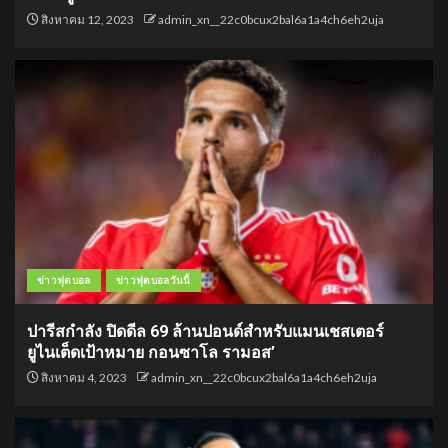
สิงหาคม 12, 2023
admin_xn__22c0bcux2bal6a1a4ch6eh2uja
ข่าวฟุตบอล
ข่าวฟุตบอลวันนี้
ปารีสกำลัง ปิดดีล 69 ล้านปอนด์สำหรับแมนเชสเตอร์
ยูไนเต็ดเป้าหมาย กอนซาโล รามอส’
สิงหาคม 4, 2023
admin_xn__22c0bcux2bal6a1a4ch6eh2uja