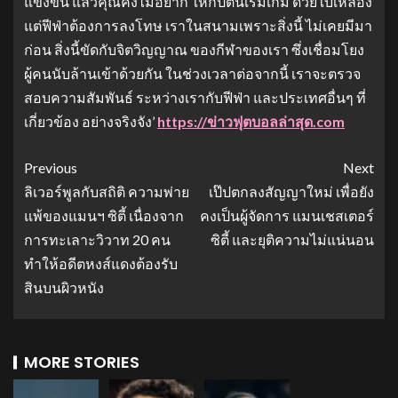
แข่งขัน แล้วคุณคงไม่อยาก ให้กัปตันเริ่มเกม ด้วยใบเหลือง
แต่ฟีฟ่าต้องการลงโทษ เราในสนามเพราะสิ่งนี้ ไม่เคยมีมา
ก่อน สิ่งนี้ขัดกับจิตวิญญาณ ของกีฬาของเรา ซึ่งเชื่อมโยง
ผู้คนนับล้านเข้าด้วยกัน ในช่วงเวลาต่อจากนี้ เราจะตรวจ
สอบความสัมพันธ์ ระหว่างเรากับฟีฟ่า และประเทศอื่นๆ ที่
เกี่ยวข้อง อย่างจริงจัง’
https://ข่าวฟุตบอลล่าสุด.com
Previous
Next
ลิเวอร์พูลกับสถิติ ความพ่าย
เป๊ปตกลงสัญญาใหม่ เพื่อยัง
แพ้ของแมนฯ ซิตี้ เนื่องจาก
คงเป็นผู้จัดการ แมนเชสเตอร์
การทะเลาะวิวาท 20 คน
ซิตี้ และยุติความไม่แน่นอน
ทำให้อดีตหงส์แดงต้องรับ
สินบนผิวหนัง
MORE STORIES