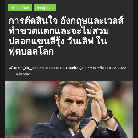
ข่าวบอลโลก
ข่าวฟุตบอล
การตัดสินใจ อังกฤษและเวลส์
ทำขวดแตกและจะไม่สวม
ปลอกแขนสีรุ้ง วันเลิฟ ใน
ฟุตบอลโลก
admin_xn__22c0bcux2bal6a1a4ch6eh2uja
พฤศจิกายน 22, 2022
1 min read