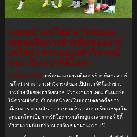
กองหน้าคนใหม่ อาร์เซนอล
เผยจุดยืนการย้ายทีมของบาร์
เซโลน่า ท่ามกลางคําวิจารณ์
ของ เป๊ป กวาร์ดิโอล่า
กองหน้าคนใหม่
อาร์เซนอล เผยจุดยืนการย้าย ทีมของบาร์
เซโลน่า ท่ามกลางคําวิจารณ์ของ เป๊ป กวาร์ดิโอล่าข่าว
การย้าย ทีมของอาร์เซนอล: มีรายงานว่า เดอะ กันเนอร์ส
ให้ความสําคัญ กับกองหน้า คนใหม่ก่อน ตลาดซื้อขาย
เดือน มกราคมหลังอากา รบาดเจ็บของ กาเบรียล เชซุส ใน
ฟุตบอลโลกเป๊ป กวาร์ดิโอล่า นายใหญ่แมนเชสเตอร์ ซิตี้
ทํางานร่วมกับ เฟร์ราน ตอร์เรส มานานกว่า 1 ปี