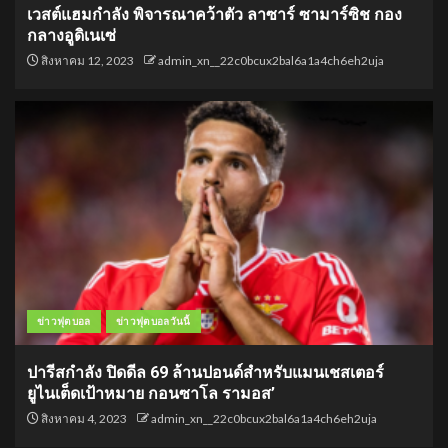
เวสต์แฮมกำลัง พิจารณาคว้าตัว ลาซาร์ ซามาร์ซิช กอง
กลางอูดิเนเซ่
สิงหาคม 12, 2023
admin_xn__22c0bcux2bal6a1a4ch6eh2uja
ข่าวฟุตบอล
ข่าวฟุตบอลวันนี้
ปารีสกำลัง ปิดดีล 69 ล้านปอนด์สำหรับแมนเชสเตอร์
ยูไนเต็ดเป้าหมาย กอนซาโล รามอส’
สิงหาคม 4, 2023
admin_xn__22c0bcux2bal6a1a4ch6eh2uja