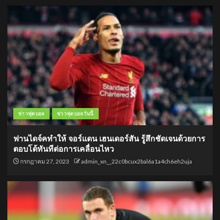
ข่าวฟุตบอล
ข่าวฟุตบอลวันนี้
ฟานไดจ์คทำให้ จอร์แดน เฮนเดอร์สัน รู้สึกชัดเจนด้วยการ
ตอบโต้ทันทีต่อการเคลื่อนไหว
กรกฎาคม 27, 2023
admin_xn__22c0bcux2bal6a1a4ch6eh2uja