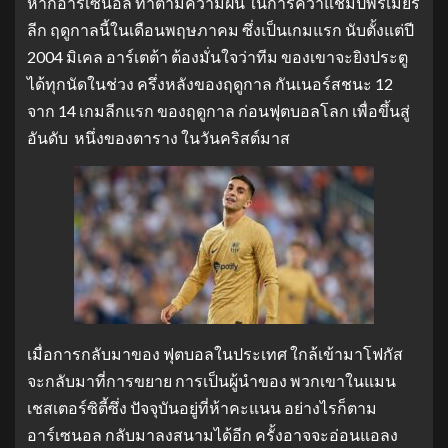
หากอาร์เซนอล ทําตามความฝัน ในการคว้าแชมป์พรีเมียร์
ลีก ฤดูกาลนี้ในเดือนพฤษภาคม ซึ่งเป็นเกมแรก นับตั้งแต่ปี
2004 มิเคล อาร์เตต้า ต้องมั่นใจว่าทีม ของเขาจะยิงประตู
ได้ทุกนัดในช่วง ครึ่งหลังของฤดูกาล กันเนอร์สชนะ 12
จาก 14 เกมลีกแรก ของฤดูกาล ก่อนฟุตบอลโลก เพื่อขึ้นสู่
อันดับ หนึ่งของตาราง ในวันคริสต์มาส
เมื่อการกลับมาของ ฟุตบอลในประเทศ ใกล้เข้ามาโฟกัส
จะกลับมาที่การขยาย การเป็นผู้นําของ พวกเขาในแมน
เชสเตอร์ซิตี้ซึ่ง ปัจจุบันอยู่ที่ห้าคะแนน อย่างไรก็ตาม
อาร์เซนอล กลับมาลงสนามได้อีก ครั้งอาจจะอ่อนแอลง